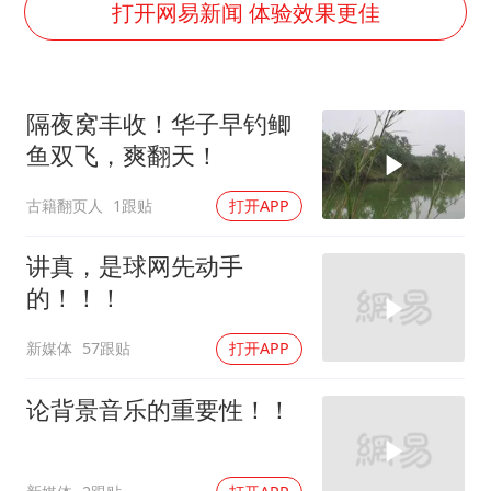
面对面丨蔡磊：与渐冻症抗争 纵使不敌 也不屈服
打开网易新闻 体验效果更佳
5万小车卖不动 微型代步车集体遇冷
NBA传奇教练老尼尔森去世
隔夜窝丰收！华子早钓鲫
手机真会“偷听”我们说话吗
鱼双飞，爽翻天！
上半年全球新能源乘用车销量1122万台
古籍翻页人
1跟贴
打开APP
加沙约14万栋建筑被完全摧毁
从科技创新看开局起步的时与势
讲真，是球网先动手
的！！！
新媒体
57跟贴
打开APP
论背景音乐的重要性！！