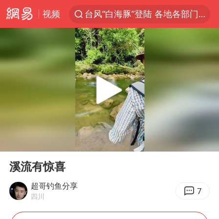
视频
台风“白海豚”登陆 各地各部门全力应对
白海豚雨量超越利奇马、巴威
人形机器人第一股
上海地铁4条线路全线停运
宇树申购 中一签有望赚20万元
4.2平卫生间补漏注胶花1.55万
白海豚路径图
00:00
00:27
武汉3名城管协管员殴打摊主被刑拘
Play
Ent
full
律师谈贾冰私人饭局被偷拍
溪流有惊喜
男子结婚8年3个女儿都不是亲生
超哥钓鱼分享
7
四川
多地银行上调存款利率