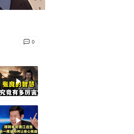
04:52
Enter
fullscreen
0