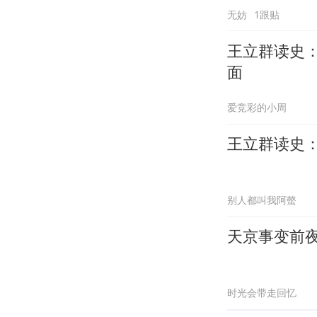
无妨
1跟贴
王立群读史
面
爱竞彩的小周
王立群读史
别人都叫我阿螫
天京事变前
时光会带走回忆