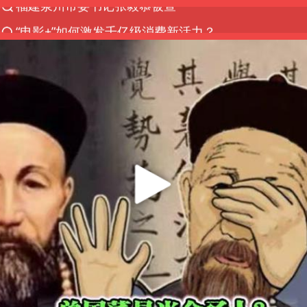
“电影+”如何激发千亿级消费新活力？
全球首个长时储能一体化产业园量产
台风白海豚已进入24小时警戒线
“秋天的第一杯奶茶”6岁了
中国女篮70-67险胜尼日利亚女篮
四川宜宾高县4.9级地震致1死
上海：台风白海豚或将带来龙卷风
中巨芯：上半年归母净利润1405.77万元
38岁演员求职万岁山NPC成功
胜宏科技：股票交易异常波动
国乒男单横滨冠军赛全军覆没