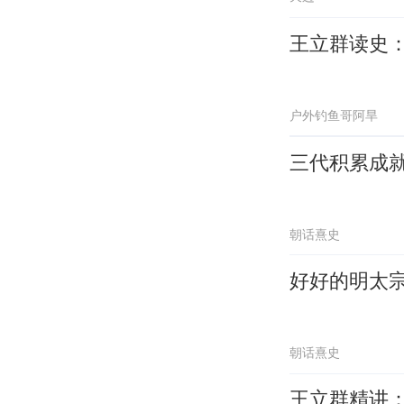
王立群读史
户外钓鱼哥阿旱
三代积累成就
朝话熹史
好好的明太
朝话熹史
王立群精讲