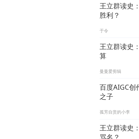
王立群读史
胜利？
于令
王立群读史
算
曼曼爱剪辑
百度AIGC
之子
孤芳自赏的小李
王立群读史
骂名？