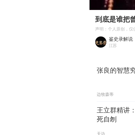
00:00
Play
到底是谁把曾
声明：个人原创，仅
鉴史录解说
江苏
张良的智慧
边牧森蒂
王立群精讲
死自刎
天边