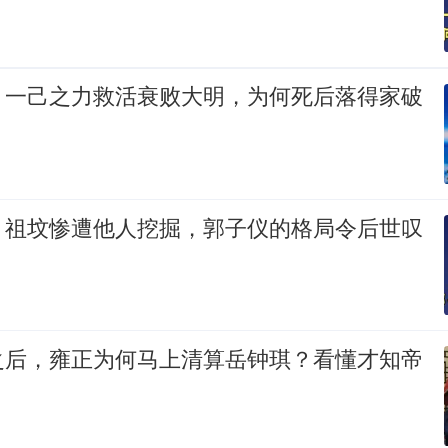
：一己之力救活衰败大明，为何死后落得家破
：祖坟惨遭他人挖掘，郭子仪的格局令后世叹
之后，雍正为何马上清算岳钟琪？看懂才知帝