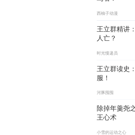
西柚子动漫
王立群精讲
人亡？
时光慢递员
王立群读史
服！
河豚囤囤
除掉年羹尧
王心术
小雪的运动之心