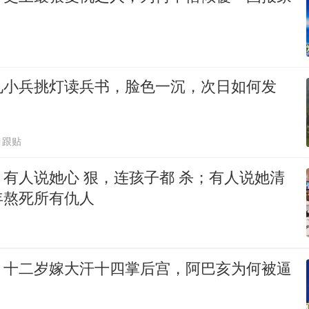
见小兵挑灯读兵书，脸色一沉，次日如何发
1跟贴
有人说她心 狠，连孩子都 杀；有人说她清
年熬死所有仇人
：十二岁嫁大汗十四掌后宫，阿巴亥为何被逼