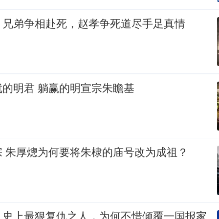
：兄弟争相赴死，赵孝争死道尽手足真情
的明君 躺赢的明宣宗朱瞻基
宗 朱厚熜为何要将朱棣的庙号改为成祖？
：史上最狠复仇之人，为何不惜倾覆一国报家