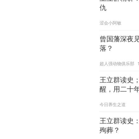
仇
涩会小阿敏
曾国藩深夜
落？
超人强动物俱乐部
王立群读史；
醒，用二十
今日养生之道
王立群读史
殉葬？