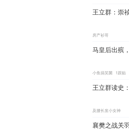
王立群：崇
房产衫哥
马皇后出殡
小鱼搞笑菌
1跟贴
王立群读史
及腰长发小女神
襄樊之战关