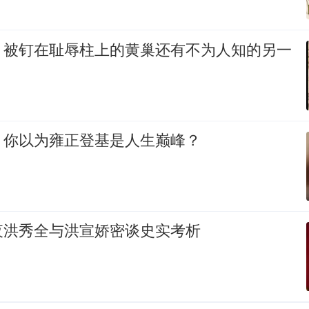
：被钉在耻辱柱上的黄巢还有不为人知的另一
：你以为雍正登基是人生巅峰？
夜洪秀全与洪宣娇密谈史实考析