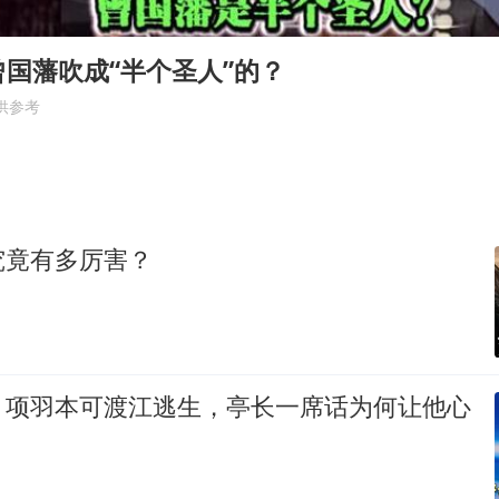
胡彦斌获《歌手2026》歌王
U17国足三连胜晋级明日之星半决赛
国藩吹成“半个圣人”的？
美股存储板块集体大跌
供参考
名创优品回应女子吐槽内裤质量差
日本试射“战斧”导弹，国防部回应
东航：国内客票提前14天免费退改
究竟有多厉害？
夯实基础开新局
：项羽本可渡江逃生，亭长一席话为何让他心