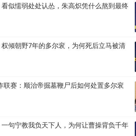
：看似懦弱处处认怂，朱高炽凭什么熬到最终
：权倾朝野7年的多尔衮，为何死后立马被清
创作联赛：顺治帝掘墓鞭尸后如何处置多尔衮
：一句宁教我负天下人，为何让曹操背负千年