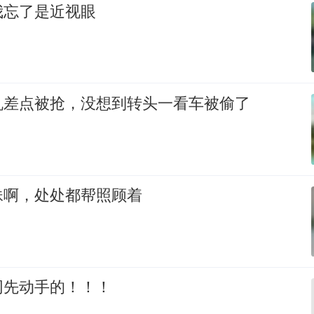
我忘了是近视眼
机差点被抢，没想到转头一看车被偷了
妹啊，处处都帮照顾着
网先动手的！！！