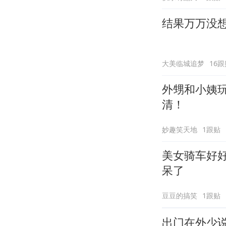
结果万万没
大美临城追梦
16跟
外甥和小姨
清！
妙趣笑天地
1跟贴
美女骑车好
呆了
豆豆的搞笑
1跟贴
出门在外少