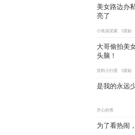
美女路边办私
亮了
小鱼搞笑家
1跟贴
大哥偷拍美
头脑！
笑料小行星
1跟贴
是我的永远
开心的青
为了看热闹