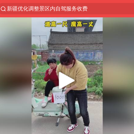
新疆优化调整景区内自驾服务收费
解锁各地夏日限定体验
男童模仿奥特曼从高处跳下致骨折
峰哥 汪海林
河南潜逃10日重大刑案嫌疑人落网
西湖突现狂风暴雨 游客瞬间被浇透
金饰克价一夜涨回1300元
视频丨中国东方电气集团原党组副书记、董事宋致远
梁家辉：到内地拍戏不是北上是回归
白海豚将正面袭击贯穿浙江
酒店回应车内过夜被收150元