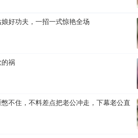
姑娘好功夫，一招一式惊艳全场
欲的祸
所憋不住，不料差点把老公冲走，下幕老公直