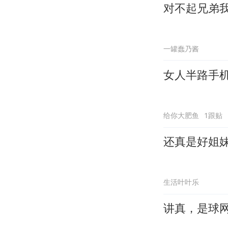
对不起兄弟
一罐蠢乃酱
女人半路手
给你大肥鱼
1跟贴
还真是好姐
生活叶叶乐
讲真，是球