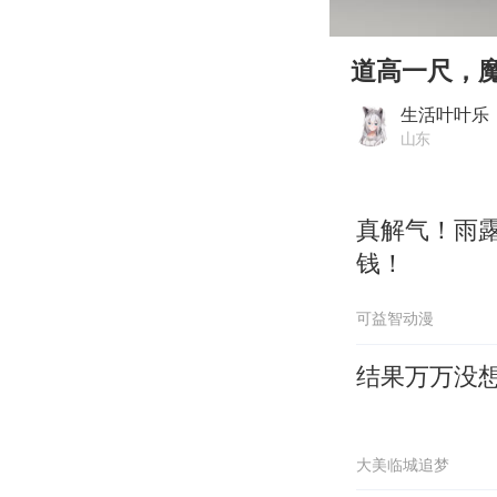
00:00
Play
道高一尺，
生活叶叶乐
山东
真解气！雨
钱！
可益智动漫
结果万万没
大美临城追梦