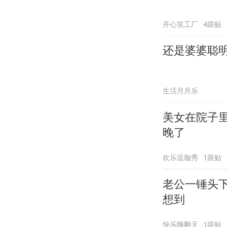
开心笑工厂
4跟贴
还是婆婆聪
生活月月乐
美女在院子
晚了
欢乐逗咖秀
1跟贴
老公一锤头
想到
快乐嗨翻天
1跟贴