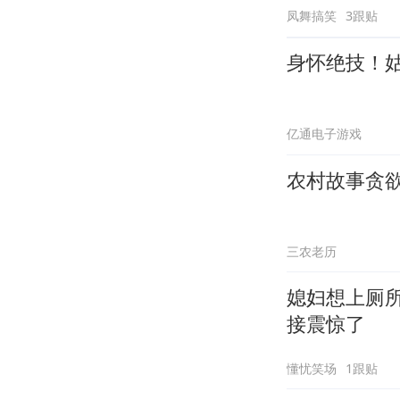
凤舞搞笑
3跟贴
身怀绝技！
亿通电子游戏
农村故事贪
三农老历
媳妇想上厕
接震惊了
懂忧笑场
1跟贴