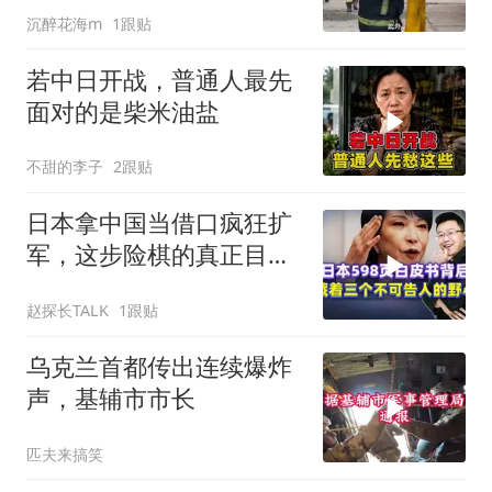
沉醉花海m
1跟贴
若中日开战，普通人最先
面对的是柴米油盐
不甜的李子
2跟贴
日本拿中国当借口疯狂扩
军，这步险棋的真正目
标，恐怕不止是台海
赵探长TALK
1跟贴
乌克兰首都传出连续爆炸
声，基辅市市长
匹夫来搞笑