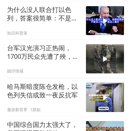
为什么没人联合打以色
列，答案很简单：不是没
人想打，是没人敢打
知识科普策
台军汉光演习正热闹，
1700万民众先遭了殃，美
日跟着凑什么热闹
靓仔情感
哈马斯暗度陈仓发枪，以
色列失信或致一夜反抗军
遨游新世界
1跟贴
中国综合国力太强大了，