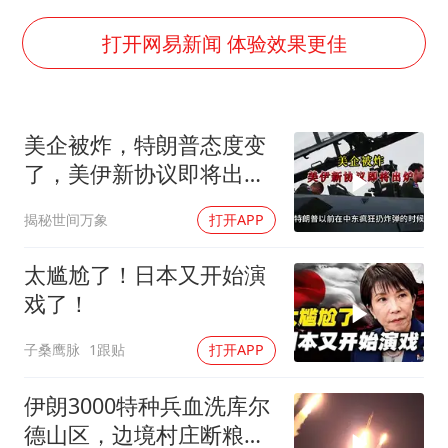
“不建议大家买深色蛋糕”
打开网易新闻 体验效果更佳
985博士后被曝在妻子孕期出轨后续
70多岁父亲独自坐车到上海看望女儿
美企被炸，特朗普态度变
粉笔教育发布“自曝式”公开信
了，美伊新协议即将出
OpenAI为免费用户升级GPT-5.6 Luna
炉？又被中方说中了
揭秘世间万象
打开APP
如何把百年大党建设得更加坚强有力？
太尴尬了！日本又开始演
戏了！
子桑鹰脉
1跟贴
打开APP
伊朗3000特种兵血洗库尔
德山区，边境村庄断粮，