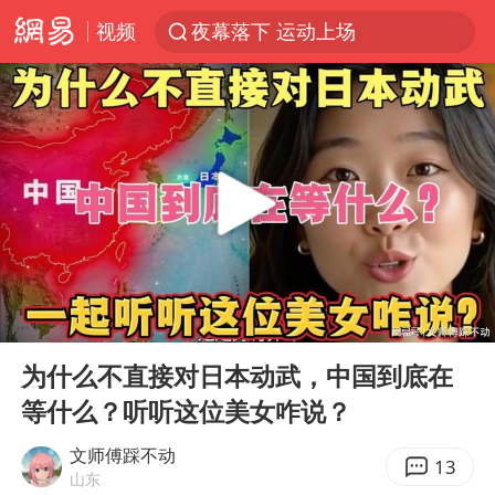
夜幕落下 运动上场
视频
汪峰阻止14岁女儿买大牌
27岁女子组织卖淫集团被悬赏通缉
泸溪河：桃酥吃出金属牙冠视频不实
公司“上四休三”但要降薪1000元
泰国校园枪击案死亡人数升至7人
泰高官回应中国人在泰遭歧视：全面调查
00:00
12:32
四川宜宾市高县发生4.9级地震
Play
Ent
火把节震撼瞬间
full
为什么不直接对日本动武，中国到底在
改名后的“青海拉面”店
等什么？听听这位美女咋说？
女子开一天一夜空调后二氧化碳中毒
文师傅踩不动
13
山东
“空调24小时开着更省电”不实