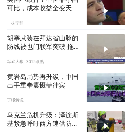
可比，成本收益全变天
一抹宁静
胡塞武装在拜达省山脉的
防线被也门联军突破 拖鞋
军全线崩溃逃跑
军武大狼
3015跟贴
黄岩岛局势再升级，中国
出手重拳震慑菲律宾
丁睋解说
乌克兰危机升级：泽连斯
基紧急呼吁西方速供防空
弹药