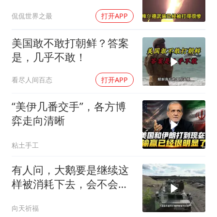
美伊暗战另开一局
侃侃世界之最
打开APP
美国敢不敢打朝鲜？答案
是，几乎不敢！
看尽人间百态
打开APP
“美伊几番交手”，各方博
弈走向清晰
粘土手工
有人问，大鹅要是继续这
样被消耗下去，会不会灭
亡？
向天祈福