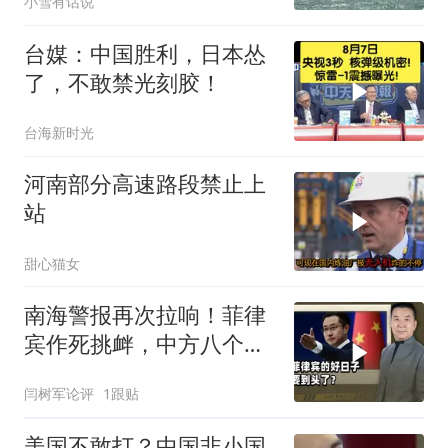
小雪有话说
台媒：中国胜利，日本怂
了，不敢禁光刻胶！
台海新时光
河南部分高速路段禁止上
站
甜心猫女
南海警报再次拉响！菲律
宾作死挑衅，中方八个字
定性，字字千钧
闫树军论评
1跟贴
美国不敢打？中国非小国