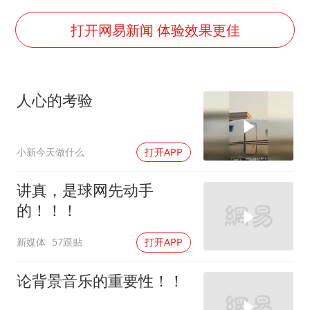
多地银行上调存款利率
面对面丨蔡磊：与渐冻症抗争 纵使不敌 也不屈服
打开网易新闻 体验效果更佳
5万小车卖不动 微型代步车集体遇冷
NBA传奇教练老尼尔森去世
人心的考验
手机真会“偷听”我们说话吗
上半年全球新能源乘用车销量1122万台
小新今天做什么
打开APP
加沙约14万栋建筑被完全摧毁
从科技创新看开局起步的时与势
讲真，是球网先动手
的！！！
新媒体
57跟贴
打开APP
论背景音乐的重要性！！