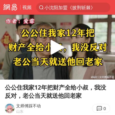
视频
小沈阳加盟《披荆斩棘》
台风“白海豚”登陆 各地各部门全力应对
白海豚雨量超越利奇马、巴威
人形机器人第一股
上海地铁4条线路全线停运
宇树申购 中一签有望赚20万元
4.2平卫生间补漏注胶花1.55万
00:00
32:00
白海豚路径图
Play
Ent
full
武汉3名城管协管员殴打摊主被刑拘
公公住我家12年把财产全给小叔，我没
反对，老公当天就送他回老家
律师谈贾冰私人饭局被偷拍
男子结婚8年3个女儿都不是亲生
文师傅踩不动
0
山东