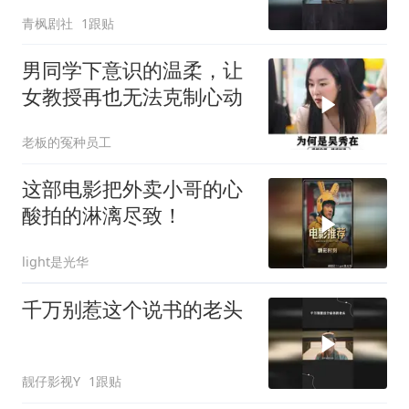
青枫剧社
1跟贴
男同学下意识的温柔，让
女教授再也无法克制心动
老板的冤种员工
这部电影把外卖小哥的心
酸拍的淋漓尽致！
light是光华
千万别惹这个说书的老头
靓仔影视Y
1跟贴