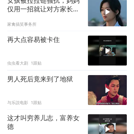
女孩被拉拉链骚扰，妈妈
仅用一招就让对方家长认
怂
家禽搞笑事务所
再大点容易被卡住
虫虫看大剧
1跟贴
男人死后竟来到了地狱
与乐説电影
1跟贴
这才叫穷养儿志，富养女
德