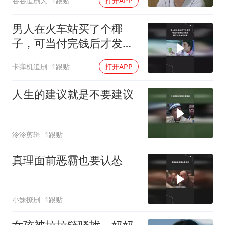
谷谷追剧人
1跟贴
打开APP
男人在火车站买了个椰
子，可当付完钱后才发
现，椰子压根拿不进来
卡弹机追剧
1跟贴
打开APP
人生的建议就是不要建议
泠泠剪辑
1跟贴
真理面前恶霸也要认怂
小妹撩剧
1跟贴