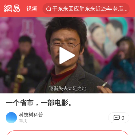
视频
于东来回应胖东来近25年老店年底关闭
以拒绝“和平委员会”的加沙和平计划
浙江省甬江发生2026年第1号洪水
国足U17与阿森纳决赛取消 并列冠军
独闯南太行的失联女生最后轨迹已确认
全球最大级别运输船通过长江大桥
香港刷新1884年以来最高气温纪录
00:00
05:26
央视新主播李秋莹母校发文祝贺
Play
Ent
full
上门女婿出轨女邻居多年被判重婚罪
一个省市，一部电影。
上海全力守护市民“菜篮子”
科技树科普
0
重庆
暑期研学游升温 在旅途中增长知识