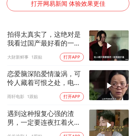
猫咪过火把节被抹成黑猫
打开网易新闻 体验效果更佳
BLG经理辟谣Bin离队
以军士兵把枪口对准中国记者
拍得太真实了，这绝对是
云南一男子胃中取出180颗铁钉
我看过国产最好看的一部
曹颖儿子首次演长剧
电影，看了五遍！
大財新鲜事
1跟贴
打开APP
总书记点赞的非遗苗绣焕发新生机
恋爱脑深陷爱情漩涡，可
怜人藏着可恨之处，电影
或能将其点醒
雨轩电影
1跟贴
打开APP
遇到这种报复心强的渣
男，一定要连夜扛着火车
跑