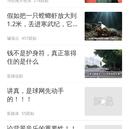
与你挽月色清
278跟贴
假如把一只螳螂虾放大到
1.2米，丢进寒武纪，它能
战胜当代霸主吗
璩瑞云
457跟贴
钱不是护身符，真正靠得
住的是什么
蓝猫说剧
讲真，是球网先动手
的！！！
新媒体
55跟贴
论背景音乐的重要性！！