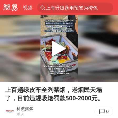
视频
上海升级暴雨预警为橙色
跨界融合拉长夏日经济消费链条
拜登前列腺癌恶化
“白海豚”逼近浙闽沿海
四川宜宾5.5级地震后余震为何不断
2026年7月份居民消费价格同比上涨0.5%
浙江海域将现5到8米巨浪到狂浪
00:00
00:14
外国游客的“中国游三件套”火了
Play
Ent
full
以军士兵把枪口对准中国记者
上百趟绿皮车全列禁烟，老烟民天塌
了，目前违规吸烟罚款500-2000元。
白海豚在海上打了个结
方桃子代言广告视频已下架
科教聚焦
0
重庆