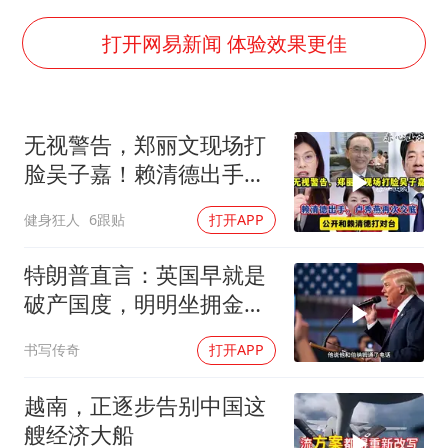
上海大部迎大暴雨
一周大涨超7% 金价为何突然上涨
打开网易新闻 体验效果更佳
河南警方公开征集黑恶犯罪线索
WTT横滨冠军赛女单四强国乒占三席
无视警告，郑丽文现场打
谢霆锋演唱会隔空祝王菲生日快乐
脸吴子嘉！赖清德出手，
大爷听AI洒农药 150亩苗一夜枯萎
卢秀燕再次交底
健身狂人
6跟贴
打开APP
央视新主播李秋莹孙亚鹏亮相
构建更高水平的全民健身公共服务体系
特朗普直言：英国早就是
破产国度，明明坐拥金
山，却偏偏无动于衷
书写传奇
打开APP
越南，正逐步告别中国这
艘经济大船