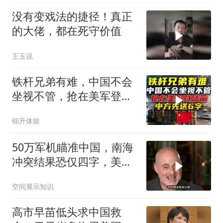
没有变戏法的捷径！真正
的大佬，都在死守价值
王玉说
铁杆兄弟有难，中国不会
坐视不管，抢在美军登陆
前，中方先送6字
锦升体娱
50万军机瞄准中国，南海
冲突结果恐仅四字，美防
长曾紧急下令
空间展示知识
高市早苗低头求中国救