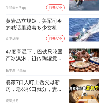
失我者永失qq
打开APP
黄岩岛立规矩，美军司令
的喊话里藏着多少玄机
铁甲雄狮
打开APP
47度高温下，巴铁只吃国
产冰淇淋，祖传陶罐竟还
能自动降温
极本鲜
4跟贴
婆家7口人盯上岳父母新
房，老公张口就分，妻子
甩6个字全场僵住
观星赏月