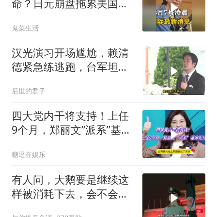
命？日元崩盘拖累美国下
水！川普也坐不住了
鬼菜生活
汉光演习开场尴尬，赖清
德紧急练逃跑，台军坦克
掉零件
后世的君子
四大党内干将支持！上任
9个月，郑丽文“派系”基本
形成
糖逗在娱乐
有人问，大鹅要是继续这
样被消耗下去，会不会灭
亡？