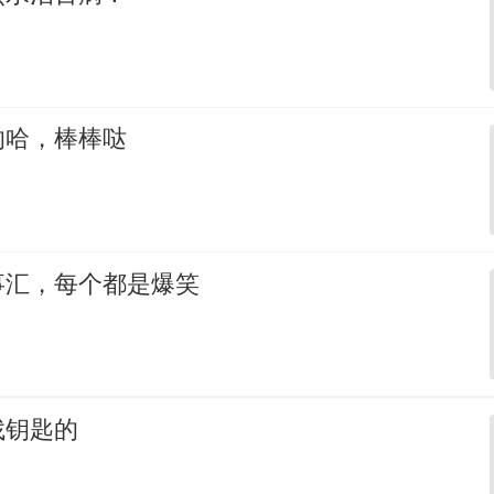
的哈，棒棒哒
事汇，每个都是爆笑
找钥匙的