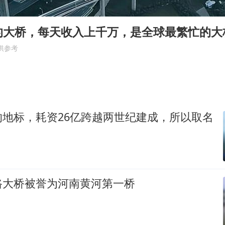
郑丽文：台湾从来没有“独立”过
几元成本的AI广告导致千万市值蒸发
的大桥，每天收入上千万，是全球最繁忙的大
浙江台州《告全体市民书》
供参考
酒店回应车内过夜被收150元
上半年国内手机销量TOP30出炉
梁家辉百花奖演讲落泪
的地标，耗资26亿跨越两世纪建成，所以取名
人民的健康、体质、幸福一脉相承
路大桥被誉为河南黄河第一桥