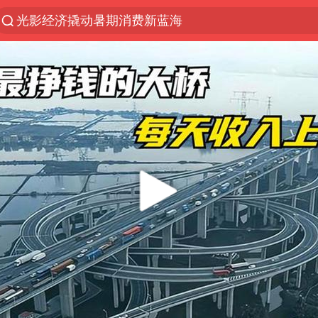
光影经济撬动暑期消费新蓝海
《欢迎来龙餐馆》口碑
情侣福建平潭拍日出时坠崖
西湖突现狂风暴雨 游客瞬间被浇透
“不怕六爷挂得多 就怕六爷挂一颗”
视频丨中国东方电气集团原党组副书记、董事宋致远
杭州全市有序停课
直击东北超：哈尔滨vs通辽
香港宏福苑火灾或由烟头引起
白海豚将正面袭击贯穿浙江
36岁男演员成景区NPC后人气爆棚