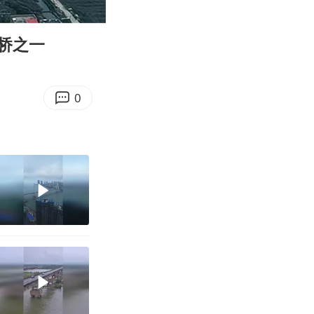
01:14
Enter
fullscreen
桥之一
0