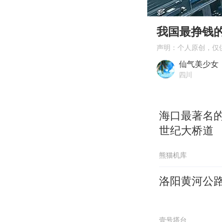
00:00
Play
我国最挣钱
声明：个人原创，仅
仙气美少女
四川
海口最著名
世纪大桥道
熊猫机库
洛阳黄河公
壹号塔台