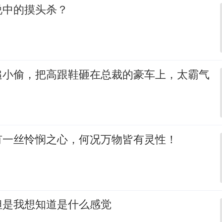
说中的摸头杀？
追小偷，把高跟鞋砸在总裁的豪车上，太霸气
有一丝怜悯之心，何况万物皆有灵性！
但是我想知道是什么感觉