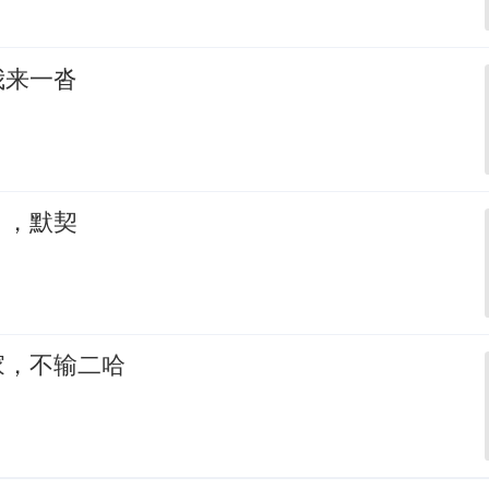
我来一沓
，，默契
家，不输二哈