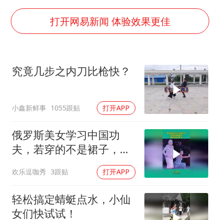
22岁女生独闯南太行失联12天
万岁山接盘烂尾恒大文旅城
打开网易新闻 体验效果更佳
薛之谦杭州站演唱会取消
张本智和：零封向鹏不意外
究竟几步之内刀比枪快？
习近平心系体育强国建设
小鑫新鲜事
1055跟贴
打开APP
俄罗斯美女学习中国功
夫，若穿的不是裙子，保
证没有人敢笑
欢乐逗咖秀
3跟贴
打开APP
轻松搞定蜻蜓点水，小仙
女们快试试！