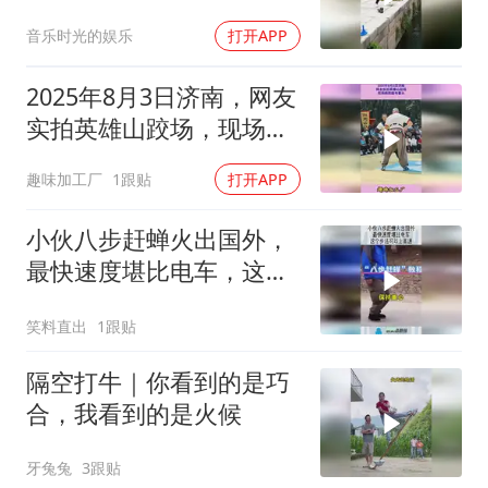
音乐时光的娱乐
打开APP
2025年8月3日济南，网友
实拍英雄山跤场，现场画
面超有看头
趣味加工厂
1跟贴
打开APP
小伙八步赶蝉火出国外，
最快速度堪比电车，这个
步法可以上高速！
笑料直出
1跟贴
隔空打牛｜你看到的是巧
合，我看到的是火候
牙兔兔
3跟贴