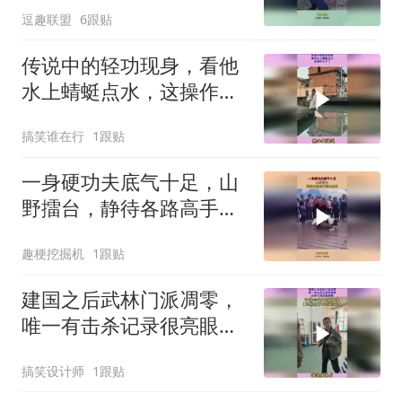
逗趣联盟
6跟贴
传说中的轻功现身，看他
水上蜻蜓点水，这操作太
牛了
搞笑谁在行
1跟贴
一身硬功夫底气十足，山
野擂台，静待各路高手前
来应战
趣梗挖掘机
1跟贴
建国之后武林门派凋零，
唯一有击杀记录很亮眼，
此类门派究竟是哪
搞笑设计师
1跟贴