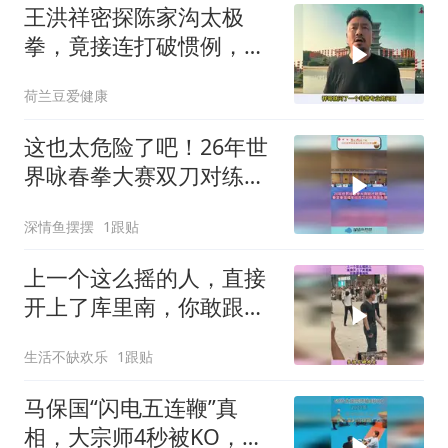
王洪祥密探陈家沟太极
拳，竟接连打破惯例，气
得饭都不吃直接走人
荷兰豆爱健康
这也太危险了吧！26年世
界咏春拳大赛双刀对练金
牌！
深情鱼摆摆
1跟贴
上一个这么摇的人，直接
开上了库里南，你敢跟着
摇吗
生活不缺欢乐
1跟贴
马保国“闪电五连鞭”真
相，大宗师4秒被KO，全