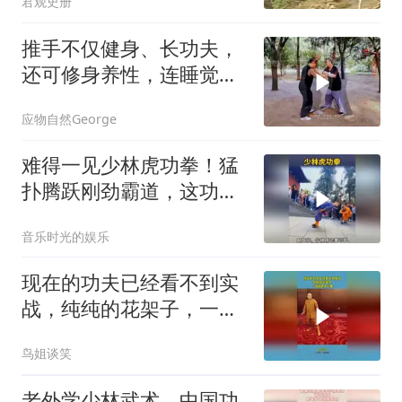
君观史册
推手不仅健身、长功夫，
还可修身养性，连睡觉都
非常香！
应物自然George
难得一见少林虎功拳！猛
扑腾跃刚劲霸道，这功夫
如何炼成？
音乐时光的娱乐
现在的功夫已经看不到实
战，纯纯的花架子，一打
就是王八拳！
鸟姐谈笑
老外学少林武术，中国功