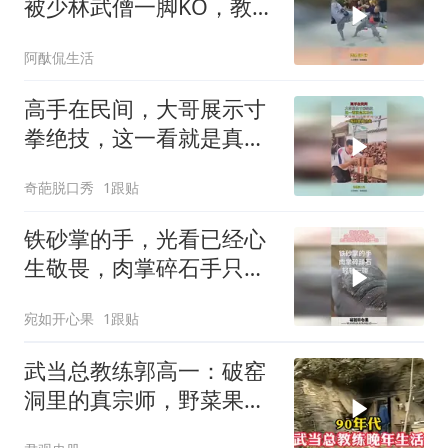
被少林武僧一脚KO，教训
能记一辈子
阿酞侃生活
高手在民间，大哥展示寸
拳绝技，这一看就是真功
夫！
奇葩脱口秀
1跟贴
铁砂掌的手，光看已经心
生敬畏，肉掌碎石手只轻
轻一碰
宛如开心果
1跟贴
武当总教练郭高一：破窑
洞里的真宗师，野菜果子
间的活神仙