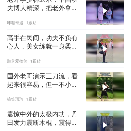
夫博大精深，把老外拿捏
死死的！
咔嚓奇遇
1跟贴
高手在民间，功夫不负有
心人，美女练就一身柔软
功！
胜芳爱搞笑
1跟贴
国外老哥演示三刀流，看
起来很容易，但一不小心
就会伤到自己！
搞笑琪琦
1跟贴
震惊中外的太极内功，丹
田发力震断木棍，震得地
球转圈圈！