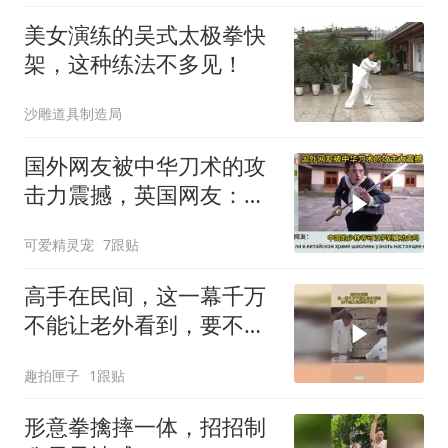
美女演练的吴式太极拳快
架，这种练法不多见！
沙雕道具制造局
国外网友被中华刀术的攻
击力震撼，英国网友：这
是中国的舞蹈表演
可爱精灵宠
7跟贴
高手在民间，这一幕千万
不能让老外看到，要不然
又该解释不清了
趣拍匣子
1跟贴
形意拳擒摔一体，招招制