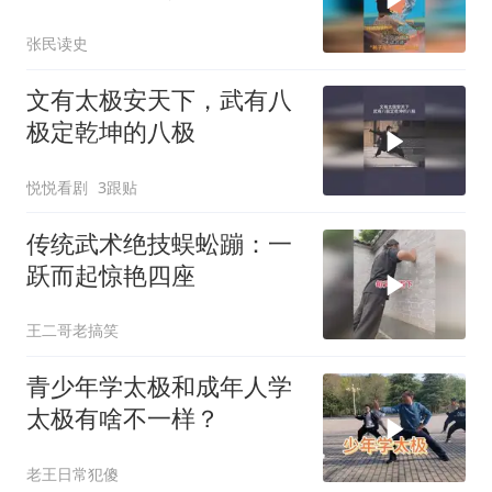
网爆火成热梗？
张民读史
文有太极安天下，武有八
极定乾坤的八极
悦悦看剧
3跟贴
传统武术绝技蜈蚣蹦：一
跃而起惊艳四座
王二哥老搞笑
青少年学太极和成年人学
太极有啥不一样？
老王日常犯傻