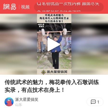
视频
伊斯兰版北约来了吗
香港宏福苑火灾或由烟头引起
网约车司机充电时猝死保险拒赔
中国父女泰国骑摩托车坠崖1死1伤
浙江台州《告全体市民书》
四川宜宾3.4级地震
陕西柞水泥石流已致2死 仍有1人失联
00:00
00:14
多所高校取消艺考
Play
Ent
full
上半年国内居民出游人次34.63亿
传统武术的魅力，梅花拳传入石墩训练
实录，有点技术在身上！
店主称换“青海拉面”招牌后生意更好
泰国初中生饮弹自尽前开了26枪
派大星爱搞笑
1
山东