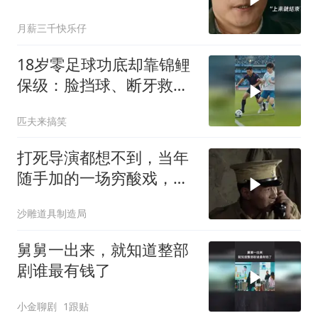
月薪三千快乐仔
18岁零足球功底却靠锦鲤
保级：脸挡球、断牙救
主、踢呲变助攻
匹夫来搞笑
打死导演都想不到，当年
随手加的一场穷酸戏，竟
成了全网爆笑
沙雕道具制造局
舅舅一出来，就知道整部
剧谁最有钱了
小金聊剧
1跟贴