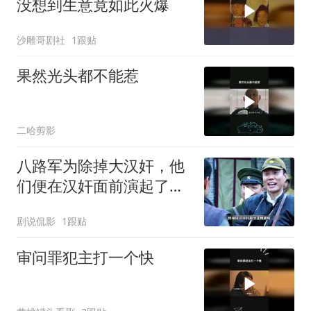
没想到生意竟如此火爆
沙雕哥剧社
1跟贴
果然光头都不能惹
二哈剪影
八路军为除掉大汉奸，他
们便在汉奸面前演起了双
簧
剧说侃影
1跟贴
审问罪犯主打一个快