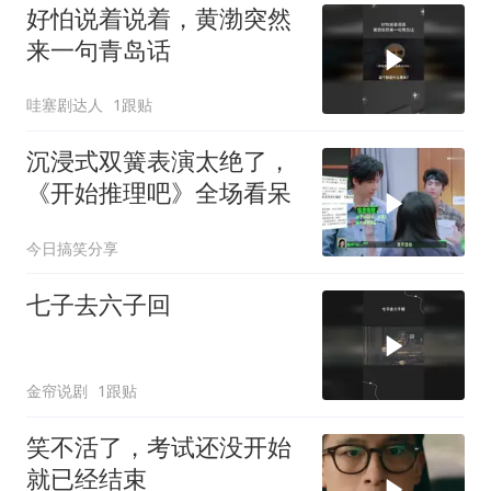
好怕说着说着，黄渤突然
来一句青岛话
哇塞剧达人
1跟贴
沉浸式双簧表演太绝了，
《开始推理吧》全场看呆
今日搞笑分享
七子去六子回
金帘说剧
1跟贴
笑不活了，考试还没开始
就已经结束