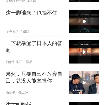
黄桃罐头看剧
2跟贴
这一脚谁来了也挡不住
泠泠剪辑
1跟贴
一下就暴漏了日本人的智
商
抽象影视汇
1跟贴
果然，只要自己不放弃自
己，就没人能拿捏你
汤汤是小生活家
这才叫吃饭