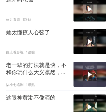
伙计看剧
1跟贴
她太懂撩人心弦了
白班看影视
1跟贴
老一辈的打法就是快，不
和你玩什么大义凛然，只
说最关键的部分
柒小七追剧
1跟贴
这眼神黄渤不像演的