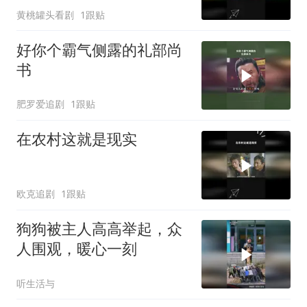
黄桃罐头看剧
1跟贴
好你个霸气侧露的礼部尚
书
肥罗爱追剧
1跟贴
在农村这就是现实
欧克追剧
1跟贴
狗狗被主人高高举起，众
人围观，暖心一刻
听生活与