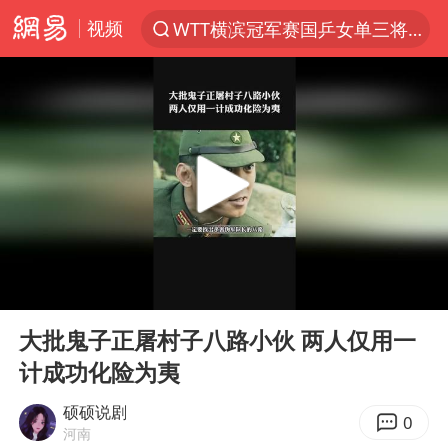
视频
WTT横滨冠军赛国乒女单三将晋级四强
光影经济撬动暑期消费新蓝海
日本发布排名：“中国第一，美日德韩英法居后”
大V：马科斯把路走绝了
黄金牛市回来了吗
杭州全市有序停课
情侣在平潭拍日出时坠崖致一死一伤
00:00
02:15
检测列车撞人致11死2伤 涉事单位被罚
Play
Ent
full
上四休三，但降薪1000元，你接受吗？
大批鬼子正屠村子八路小伙 两人仅用一
计成功化险为夷
36岁男演员成景区NPC后人气爆棚
身体出现这几个信号可能是肝在求救
硕硕说剧
0
河南