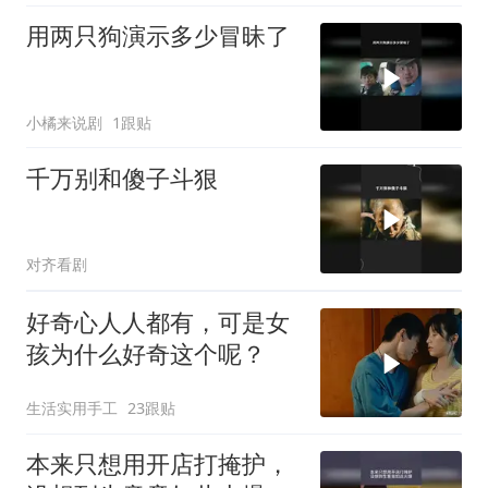
用两只狗演示多少冒昧了
小橘来说剧
1跟贴
千万别和傻子斗狠
对齐看剧
好奇心人人都有，可是女
孩为什么好奇这个呢？
生活实用手工
23跟贴
本来只想用开店打掩护，