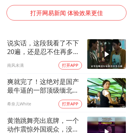
宇树王兴兴被问了360多个问题
全民健身事业高质量发展
打开网易新闻 体验效果更佳
几元成本的AI广告导致千万市值蒸发
唐田赛前发布会上引用《孙子兵法》
说实话，这段我看了不下
台当局重金为“台独”织“皇帝新衣”
20遍，还是忍不住再多看
郑丽文：台湾从来没有“独立”过
一遍，经典老电影
南风未满
打开APP
商场现钱学森巨幅海报 负责人回应
乐享全民健身 共筑健康中国
爽就完了！这绝对是国产
最牛逼的一部顶级缅北犯
罪电影，全程高能
希奈儿White
打开APP
黄渤跳舞亮出底牌，一个
动作震惊外国观众，没想