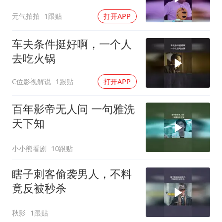
到黄渤更皮了！
元气拍拍
1跟贴
打开APP
车夫条件挺好啊，一个人
去吃火锅
C位影视解说
1跟贴
打开APP
百年影帝无人问 一句雅洗
天下知
小小熊看剧
10跟贴
瞎子刺客偷袭男人，不料
竟反被秒杀
秋影
1跟贴