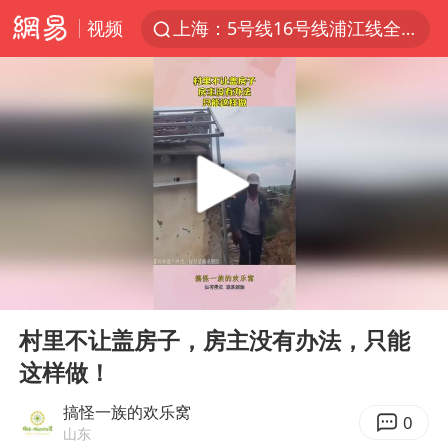
视频
上海：5号线16号线浦江线全线停运
上海全域长途客运班次全部停运
《披荆斩棘2026》阵容官宣
国足U17与阿森纳决赛取消 并列冠军
王艺迪无缘横滨赛决赛
上门女婿出轨女邻居多年被判重婚罪
以军士兵把枪口对准中国记者
00:00
00:13
王艺迪2-4不敌张本美和止步4强
Play
Ent
full
泰男团前成员失踪遗体在湄南河发现
村里不让盖房子，房主没有办法，只能
这样做！
2025年小学教师减少13.19万
浙江海域将现5到8米巨浪到狂浪
搞怪一族的欢乐窝
0
山东