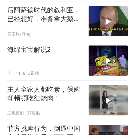
后阿萨德时代的叙利亚，
已经想好，准备拿大鹅石
油叩响西方大门
吴王旅行ing
海绵宝宝解说2
十一1118
3跟贴
主人全家人都吃素，保姆
却顿顿吃红烧肉！
二毛追剧
37跟贴
菲方挑衅行为，倒逼中国