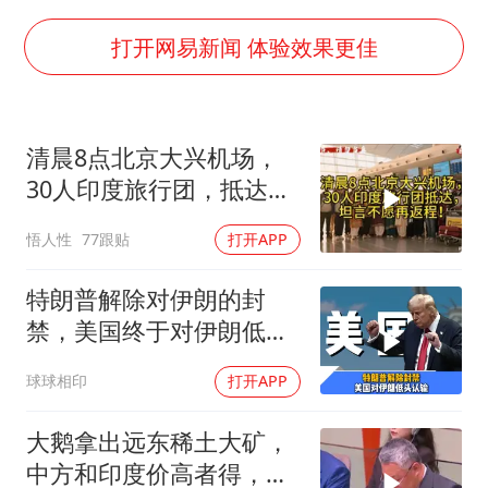
于东来直播和胖东来核心团队开会
上海大部迎大暴雨
打开网易新闻 体验效果更佳
《龙餐馆》 冲奖
于东来回应胖东来近25年老店年底关闭
清晨8点北京大兴机场，
笔试第一被劝弃考涉事副校长被撤职
30人印度旅行团，抵达，
奋力开创中国式现代化建设新局面
坦言不愿再返程！
悟人性
77跟贴
打开APP
特朗普解除对伊朗的封
禁，美国终于对伊朗低头
认输了吗？
球球相印
打开APP
大鹅拿出远东稀土大矿，
中方和印度价高者得，背