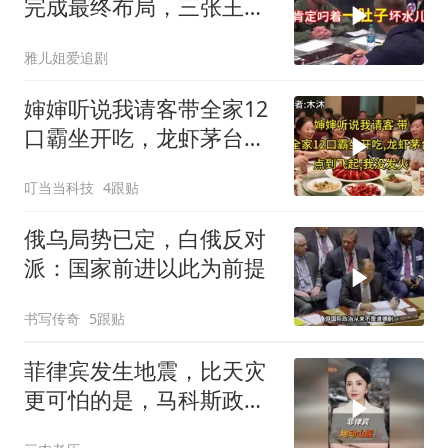
完成最终布局，三张王牌
现身黄岩岛
雅儿姐爱追剧
婶婶听说我请客带全家12
口霸坐开吃，龙虾茅台点
到飞起，我没发
叮当当科技
4跟贴
俄乌局势已定，白俄反对
派：国家前进以此为前提
书写传奇
5跟贴
菲律宾发生地震，比天灾
更可怕的是，马科斯政府
无底线挑衅中国