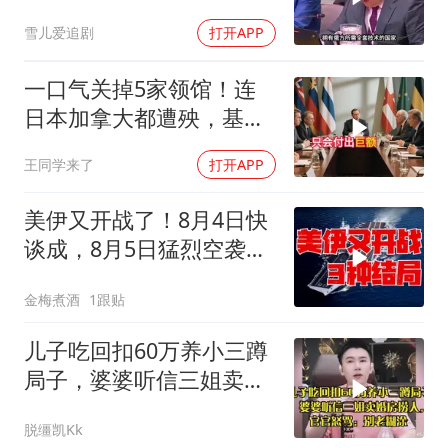
后全是各种算计
雪儿爱追剧
打开APP
一口气关掉5家领馆！连
日本加拿大都遭殃，基辛
格临终遗言真应验了
王同学来了
打开APP
美伊又开战了！8月4日快
谈成，8月5日猛烈空袭，
后续3种剧本
金梅煮酒
1跟贴
儿子吃回扣60万养小三蹲
局子，婆婆听信三姐卖婚
房捞人，官官怒骂
脱缰凯Kk