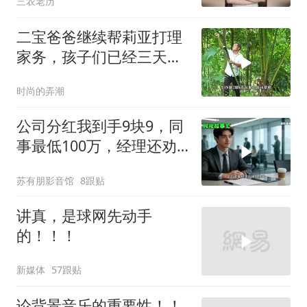
三农老历
二宝爸爸继续帮莉亚打理
家务，孩子们已经三天没
见到妈妈了！
时尚的弄潮
公司分红我到手9块9，同
事最低100万，经理还劝
我续签，我笑了：不签了
苏有朋影音馆
8跟贴
讲真，是球网先动手
的！！！
新媒体
57跟贴
论背景音乐的重要性！！