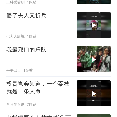
二胖爱看剧
1跟贴
赔了夫人又折兵
七大人影视
1跟贴
我最邪门的乐队
平平出击
1跟贴
权贵岂会知道，一个荔枝
就是一条人命
白月光剪影
2跟贴