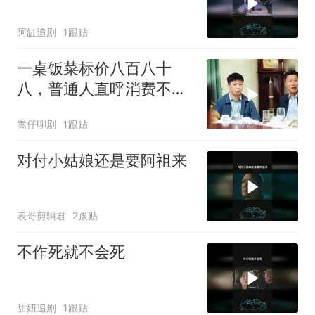
阿缸追剧
1跟贴
一桌饭菜标价八百八十
八，普通人直呼消费不
起，背后真相令人深思
嵩仔聊剧
1跟贴
对付小姑娘还是要阿祖来
表哥剪辑君
2跟贴
不作死就不会死
甜妞追剧
1跟贴