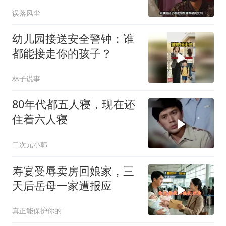
马皇后回怼：这江山有我
误落风尘
一半，我为什么不能坐
幼儿园接送安全警钟：谁
都能接走你的孩子？
林子说事
80年代都五人寝，现在还
住着六人寝
二次元小韩
寿宴受辱卖房回娘家，三
天后岳母一家遭报应
真正能保护你的