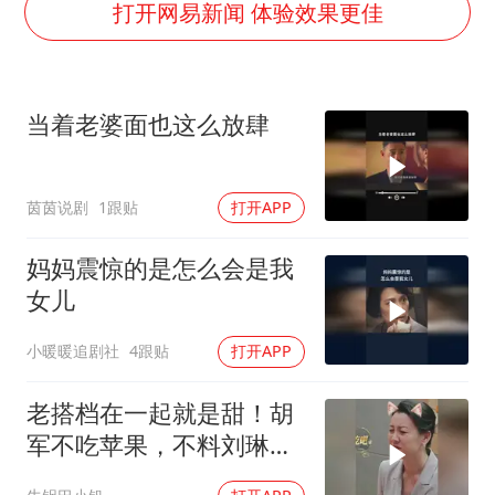
22岁女生独闯南太行失联12天
打开网易新闻 体验效果更佳
上半年国内居民出游人次34.63亿
万岁山接盘烂尾恒大文旅城
当着老婆面也这么放肆
张本智和：零封向鹏不意外
薛之谦杭州站演唱会取消
茵茵说剧
1跟贴
打开APP
习近平心系体育强国建设
妈妈震惊的是怎么会是我
女儿
小暖暖追剧社
4跟贴
打开APP
老搭档在一起就是甜！胡
军不吃苹果，不料刘琳一
撒娇立马妥协丨身临其境