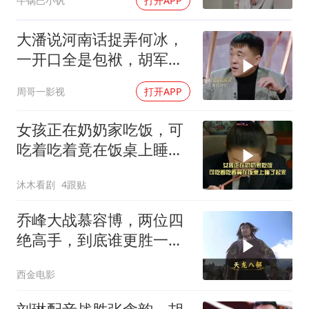
牛锅巴小钒
打开APP
大潘说河南话捉弄何冰，
一开口全是包袱，胡军王
耀庆笑疯了
周哥一影视
打开APP
女孩正在奶奶家吃饭，可
吃着吃着竟在饭桌上睡了
起来
沐木看剧
4跟贴
乔峰大战慕容博，两位四
绝高手，到底谁更胜一
筹？
西金电影