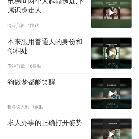
电梯间两个人越靠越近,下
属识趣走人
泠泠剪辑
1跟贴
本来想用普通人的身份和
你相处
爱神剪辑
16跟贴
狗做梦都能笑醒
暖冬说大剧
1跟贴
求人办事的正确打开姿势