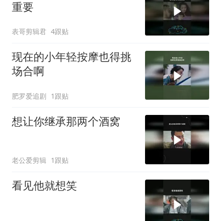
重要
表哥剪辑君
4跟贴
现在的小年轻按摩也得挑
场合啊
肥罗爱追剧
1跟贴
想让你继承那两个酒窝
老公爱剪辑
1跟贴
看见他就想笑