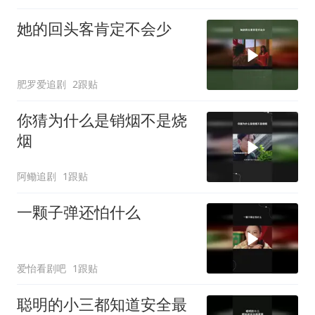
她的回头客肯定不会少
肥罗爱追剧
2跟贴
你猜为什么是销烟不是烧
烟
阿鳓追剧
1跟贴
一颗子弹还怕什么
爱怡看剧吧
1跟贴
聪明的小三都知道安全最