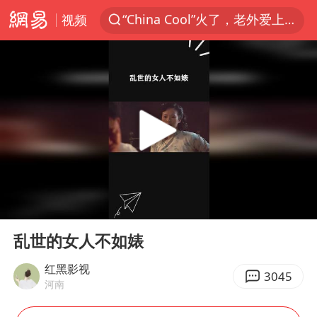
视频
四川宜宾3.4级地震
香港宏福苑火灾或由烟头引起
浙江台州《告全体市民书》
伊斯兰版北约来了吗
中国父女泰国骑摩托车坠崖1死1伤
网约车司机充电时猝死保险拒赔
美国最大水库水位降至有记录以来最低
00:00
00:16
陕西柞水泥石流已致2死 仍有1人失联
Play
Ent
full
店主称换“青海拉面”招牌后生意更好
乱世的女人不如婊
多所高校取消艺考
红黑影视
3045
河南
泰国初中生饮弹自尽前开了26枪