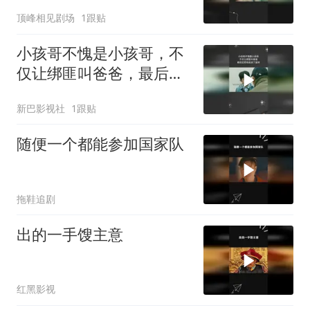
顶峰相见剧场
1跟贴
小孩哥不愧是小孩哥，不
仅让绑匪叫爸爸，最后还
把他送进了监狱
新巴影视社
1跟贴
随便一个都能参加国家队
拖鞋追剧
出的一手馊主意
红黑影视