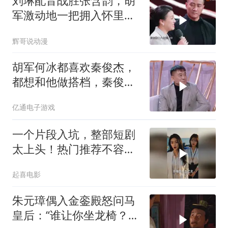
刘琳配音战胜张含韵，胡
军激动地一把拥入怀里，
替好友开心丨身临其境
辉哥说动漫
胡军何冰都喜欢秦俊杰，
都想和他做搭档，秦俊杰
羞得脸都红了
亿通电子游戏
一个片段入坑，整部短剧
太上头！热门推荐不容错
过
起喜电影
朱元璋偶入金銮殿怒问马
皇后：“谁让你坐龙椅？”