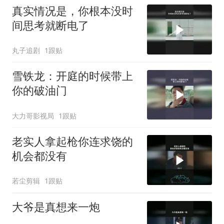
真实情况是，你根本没时
间思考就断电了
丸子追剧
1跟贴
雪铁龙：开庭的时候带上
你的破油门
大力哥影视局
1跟贴
老实人拿起枪你连求饶的
机会都没有
若尘剪辑
1跟贴
大爷是真想来一炮