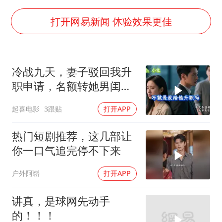
外交部发言人就广岛核爆81周年等答记者问
佛得角门将亮相智利俱乐部主场
打开网易新闻 体验效果更佳
首次证实！“胶球”存在
民警发现救助的拾荒老人是逃犯
冷战九天，妻子驳回我升
中方回应是否在太平洋海底开采稀土
职申请，名额转她男闺
27岁女子成组织卖淫集团主犯被通缉
蜜，我转身办妥1件事
起喜电影
3跟贴
打开APP
法国将禁止“未经同意的电话营销”
奋进开新局 实干挑大梁
热门短剧推荐，这几部让
你一口气追完停不下来
户外阿崭
打开APP
讲真，是球网先动手
的！！！