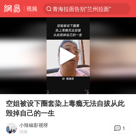
视频
青海拉面告别“兰州拉面”
以“新”破局 首发经济点亮城市消费活力
U17国足三战全胜
青海海西州茫崖市发生3.1级地震
我国编制完成新版全月地质图
台风白海豚登陆地点更新
巡查组提问 工作人员偷用手机查答案
00:00
00:30
看守所辅警收受10万获刑1年
Play
Ent
full
多地要求领导干部带头休假
空姐被设下圈套染上毒瘾无法自拔从此
毁掉自己的一生
台风白海豚进入48小时警戒线
宇树科技发行价格150.80元/股
小辣椒影视呀
1
河南