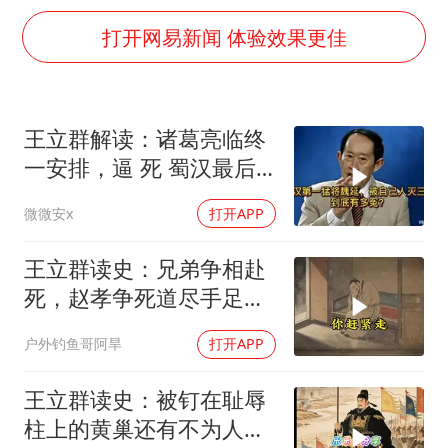
牛津大学一纸声明甩不了锅
打开网易新闻 体验效果更佳
海鲜忘车里4天打开门满车都是蛆
儿子陪躺平老爹体验外卖员火了
香港宏福苑火灾或由烟头引起
王立群解读：诸葛亮临终
西贝创始人贾国龙押注鲜羊赛道
一安排，逼 死 蜀汉最后
几元成本 千万市值蒸发
的战神魏延！
微微安x
打开APP
人民的健康、体质、幸福一脉相承
王立群读史：兄弟争相赴
死，赵孝争死道尽手足真
情
户外钓鱼哥阿旱
打开APP
王立群读史：被钉在耻辱
柱上的黄巢还有不为人知