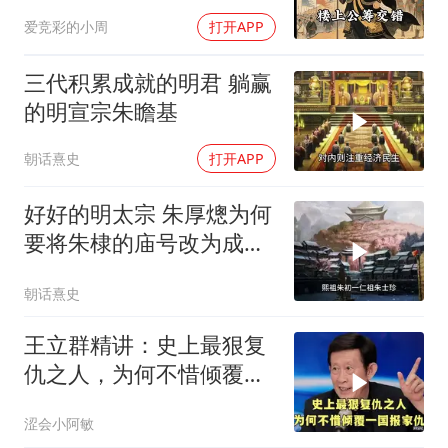
的另一面
爱竞彩的小周
打开APP
三代积累成就的明君 躺赢
的明宣宗朱瞻基
朝话熹史
打开APP
好好的明太宗 朱厚熜为何
要将朱棣的庙号改为成
祖？
朝话熹史
王立群精讲：史上最狠复
仇之人，为何不惜倾覆一
国报家仇
涩会小阿敏