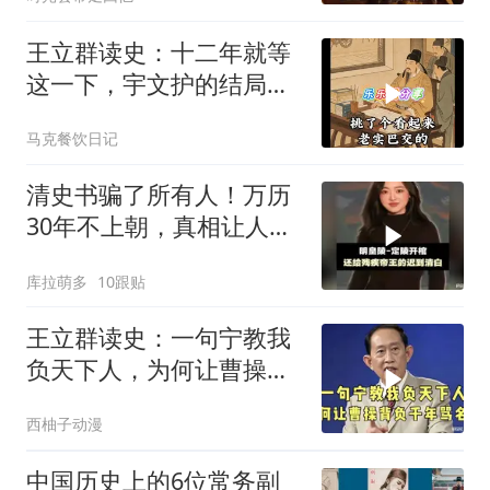
王立群读史：十二年就等
这一下，宇文护的结局你
绝对猜不到
马克餐饮日记
清史书骗了所有人！万历
30年不上朝，真相让人心
碎
库拉萌多
10跟贴
王立群读史：一句宁教我
负天下人，为何让曹操背
负千年骂名？
西柚子动漫
中国历史上的6位常务副