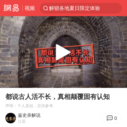
视频
解锁各地夏日限定体验
河南潜逃10日重大刑案嫌疑人落网
西湖突现狂风暴雨 游客瞬间被浇透
马克·艾伦退出斯诺克中国公开赛
金饰克价一夜涨回1300元
新疆景区自驾服务费改为按车收费
永和豆浆创始人林炳生去世
00:00
05:15
视频丨中国东方电气集团原党组副书记、董事宋致远被查
Play
Ent
full
白海豚将正面袭击贯穿浙江
都说古人活不长，真相颠覆固有认知
浙江台州《告全体市民书》
声明：个人原创，仅供参考
鉴史录解说
酒店回应车内过夜被收150元
0
江苏