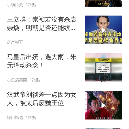
小杨历史
1跟贴
王立群：崇祯若没有杀袁
崇焕，明朝是否还能续命
百年？
房产衫哥
马皇后出殡，遇大雨，朱
元璋动杀念！
小鱼搞笑菌
1跟贴
汉武帝刘彻差一点因为女
人，被太后废黜王位
冷门精选
1跟贴