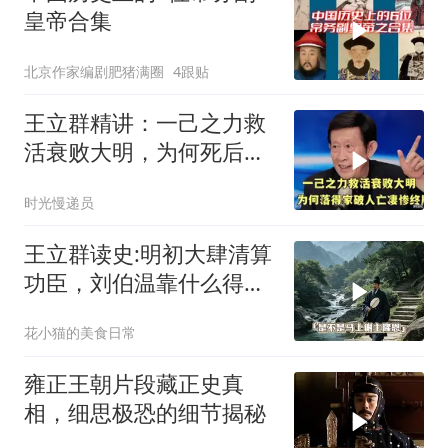
皇帝合集
北京作家编剧肥猪满圈
4跟贴
王立群精讲：一己之力救
活衰败大明，为何死后落
得家破人亡？
时光慢递员
王立群读史:明初大肆清算
功臣，刘伯温靠什么得以
保全自身！
花小猫的美食日常
雍正王朝片段藏正史真
相，细思极恐的细节揭秘