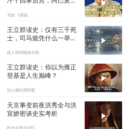
汗十四掌后宫，阿巴亥为
何被逼殉葬？
无妨
1跟贴
王立群读史：仅有三千死
士，司马懿凭什么一举扳
倒手握重兵的曹爽
超人强动物俱乐部
王立群读史：你以为雍正
登基是人生巅峰？
别人都叫我阿螫
天京事变前夜洪秀全与洪
宣娇密谈史实考析
时光会带走回忆