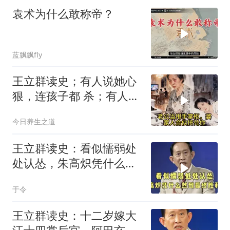
袁术为什么敢称帝？
蓝飘飘fly
王立群读史；有人说她心
狠，连孩子都 杀；有人说
她清醒，用二十年熬死所
今日养生之道
有仇人
王立群读史：看似懦弱处
处认怂，朱高炽凭什么熬
到最终胜利？
于令
王立群读史：十二岁嫁大