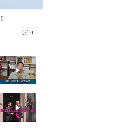
00:12
Enter
fullscreen
！
0