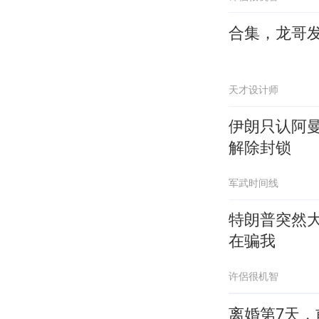
合集，龙哥
天才设计师
伊朗只认阿
解除封锁
军武时间线
特朗普突然
在骗我
许侶很机智
离婚第7天，