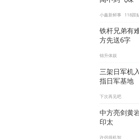
小鑫新鲜事
118跟
铁杆兄弟有
方先送6字
锦升体娱
三架日军机
指日军基地
下次再见吧
中方亮剑黄
印太
许侶很机智