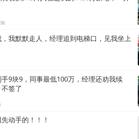
跟贴
我，我默默走人，经理追到电梯口，见我坐上
手9块9，同事最低100万，经理还劝我续
：不签了
贴
网先动手的！！！