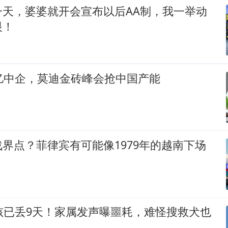
一天，婆婆就开会宣布以后AA制，我一举动
眼！
亿中企，莫迪金砖峰会抢中国产能
界点？菲律宾有可能像1979年的越南下场
孩已丢9天！家属发声曝噩耗，难怪搜救犬也