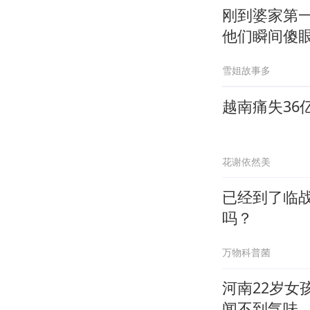
刚到婆家第
他们瞬间傻
雪姐故事多
越南痛失36
花谢依然美
已经到了临战
吗？
万物科普菌
河南22岁女
闻不到气味