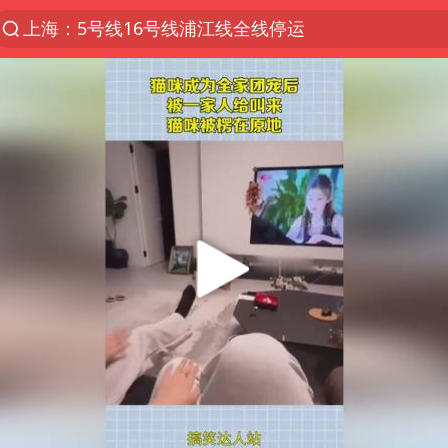
上海：5号线16号线浦江线全线停运
上海全域长途客运班次全部停运
王传君 《披荆斩棘》
国足U17与阿森纳决赛取消 并列冠军
王艺迪2-4不敌张本美和止步4强
上门女婿出轨女邻居多年被判重婚罪
女子离婚后发现男方婚内与第三者育子
以军士兵把枪口对准中国记者
36岁男演员史元庭入职景区当NPC
浙江海域将现5到8米巨浪到狂浪
2025年小学教师减少13.19万