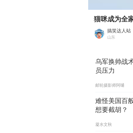
00:00
Play
猫咪成为全
搞笑达人站
山东
乌军换帅战
员压力
邮轮摄影师阿嗵
难怪美国百
想要截胡？
凝水文秋