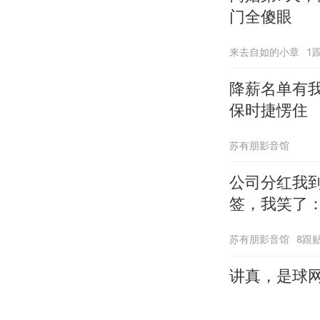
门全傻眼
来去自如的小章
1
降薪名单有
保时捷愣住
苏有朋影音馆
公司分红我到
签，我笑了
苏有朋影音馆
8跟
讲真，是球