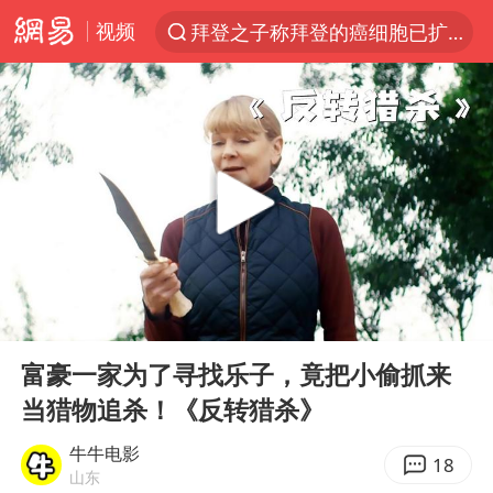
视频
拜登之子称拜登的癌细胞已扩散
光影经济撬动暑期消费新蓝海
河南警方公开征集黑恶犯罪线索
以军士兵把枪口对准中国记者
WTT横滨冠军赛女单四强国乒占三席
方桃子代言广告视频已下架
浙江省发出今年第2号指挥长令
00:00
07:25
央视新主播李秋莹孙亚鹏亮相
Play
Ent
full
白海豚登陆前还将加强
富豪一家为了寻找乐子，竟把小偷抓来
当猎物追杀！《反转猎杀》
情侣在平潭拍日出时坠崖致一死一伤
娜扎称眼睛恢复情况不太妙
牛牛电影
18
山东