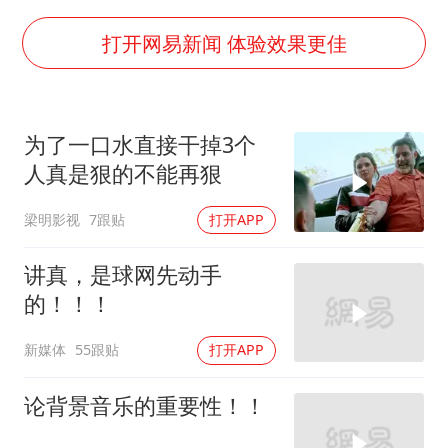
河南刑案嫌犯被抓 逃窜时伤害多人
选专业别因“热门”窄化“热爱”
打开网易新闻 体验效果更佳
三警齐发！多地10级以上雷暴大风
车企回归实体按键
为了一口水直接干掉3个
上半年国内手机销量TOP30出炉
人真是狠的不能再狠
中国代表队首次参加国际核科学奥赛 获一金三银
梁明影视
7跟贴
打开APP
夏日经济乘“热”而上 消费市场向“新”而行
乐享全民健身 共筑健康中国
讲真，是球网先动手
的！！！
新媒体
55跟贴
打开APP
论背景音乐的重要性！！