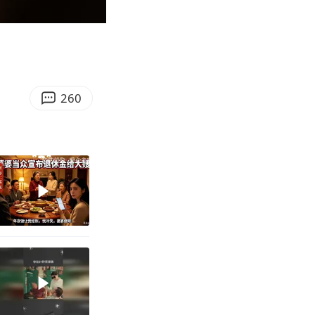
00:09
Enter
fullscreen
260