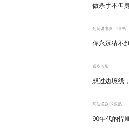
做杀手不但
阿萌讲电影
4跟贴
你永远猜不
猥皮剪影
想过边境线
阿佳说剧
2跟贴
90年代的悍