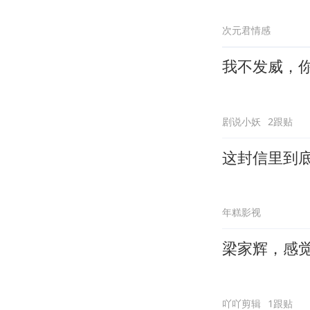
次元君情感
我不发威，
剧说小妖
2跟贴
这封信里到
年糕影视
梁家辉，感
吖吖剪辑
1跟贴