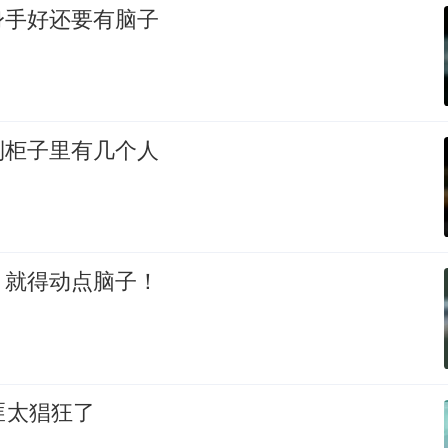
身手好还要有脑子
到柜子里有几个人
，就得动点脑子！
匪太猖狂了