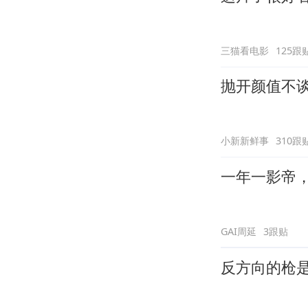
三猫看电影
125跟
抛开颜值不谈
小新新鲜事
310跟
一年一影帝，百
GAI周延
3跟贴
反方向的枪