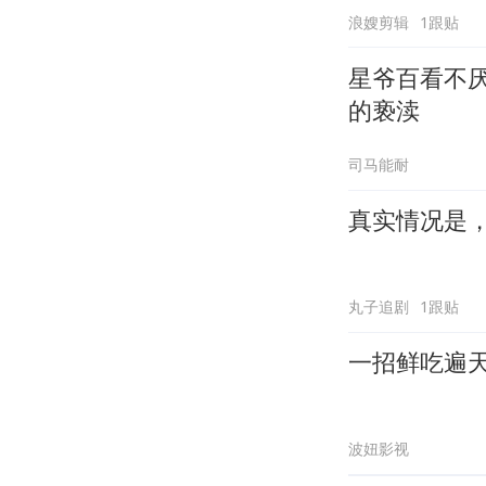
浪嫂剪辑
1跟贴
星爷百看不厌的电影《
的亵渎
司马能耐
真实情况是
丸子追剧
1跟贴
一招鲜吃遍
波妞影视