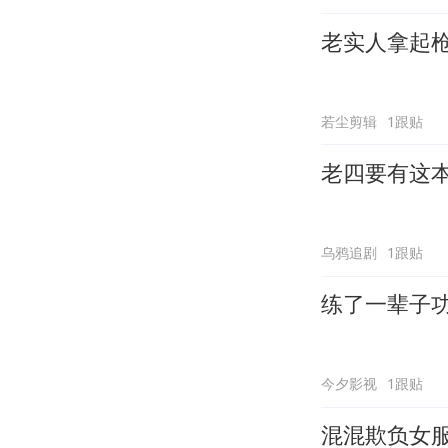
老实人拿起
若尘剪辑
1跟贴
老四要有这
乌鸦追剧
1跟贴
练了一辈子
今夕影视
1跟贴
混混欺负女