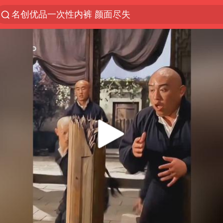
名创优品一次性内裤 颜面尽失
“China Cool”火了，老外爱上中国避暑游
台风白海豚闭眼浙江上海处于危险半圆
伊斯兰版北约来了吗
新疆阿克苏地震
香港宏福苑火灾或由烟头引起
中国父女泰国骑摩托车坠崖1死1伤
网约车司机充电时猝死保险拒赔
浙江台州《告全体市民书》
四川宜宾3.4级地震
周末打虎 宋致远被查