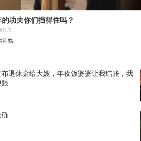
多所高校取消艺考
陕西柞水泥石流已致2死 仍有1人失联
年的功夫你们挡得住吗？
上半年国内居民出游人次34.63亿
供娱乐
刘浩存百花奖开幕式红裙起舞
常阿蜴
“南湖号”盾构机下线
店主称换“青海拉面”招牌后生意更好
宣布退休金给大嫂，年夜饭婆婆让我结账，我
泰国初中生饮弹自尽前开了26枪
傻眼
习近平心系体育强国建设
准确