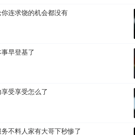
枪你连求饶的机会都没有
本事早登基了
功享受享受怎么了
服务不料人家有大哥下秒惨了