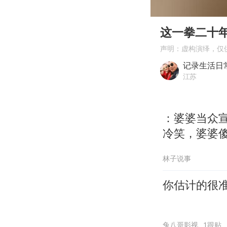
00:00
Play
这一拳二十
声明：虚构演绎，仅
记录生活日
江苏
：婆婆当众
冷笑，婆婆
林子说事
你估计的很
兔八哥影视
1跟贴