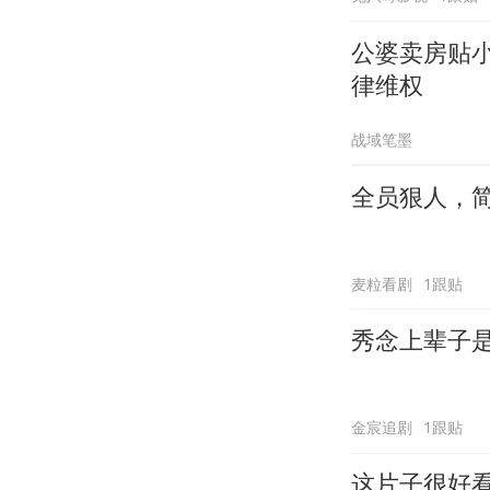
公婆卖房贴
律维权
战域笔墨
全员狠人，
麦粒看剧
1跟贴
秀念上辈子
金宸追剧
1跟贴
这片子很好