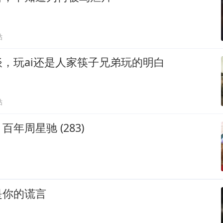
贴
，玩ai还是人家筷子兄弟玩的明白
贴
年周星驰 (283)
是你的谎言