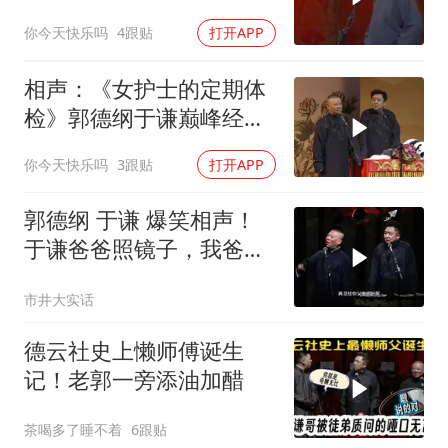
相声太搞笑太逗了
你今天快乐吗
4跟贴
打开APP
相声：《女护士的定期体
检》郭德纲于谦巅峰经典
爆笑相声太搞笑
你今天快乐吗
3跟贴
打开APP
郭德纲 于谦 爆笑相声！
于谦爸爸照镜子，我爸爸
东方不败呀，两口子长反
市井大实话
了
德云社史上懒师傅诞生
记！老郭一旁添油加醋
茶喝多了睡不着
6跟贴