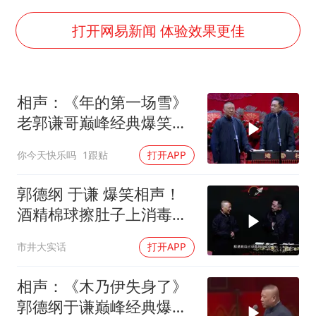
面对面丨蔡磊：与渐冻症抗争 纵使不敌 也不屈服
男子结婚8年3个女儿都不是亲生
打开网易新闻 体验效果更佳
5万小车卖不动 微型代步车集体遇冷
手机真会“偷听”我们说话吗
相声：《年的第一场雪》
梅婷12岁女儿百花奖发言
老郭谦哥巅峰经典爆笑相
从科技创新看开局起步的时与势
声太搞笑了
你今天快乐吗
1跟贴
打开APP
郭德纲 于谦 爆笑相声！
酒精棉球擦肚子上消毒，
拿云南白药擦刀，是不是
市井大实话
打开APP
擦反了？
相声：《木乃伊失身了》
郭德纲于谦巅峰经典爆笑