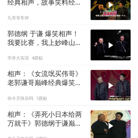
经典相声，故事笑料经典
不断！
九哥哥车评
郭德纲 于谦 爆笑相声！
我要比赛，我上妙峰山干
嘛去？你去拜一拜冠军老
市井大实话
4跟贴
祖庙
相声：《女流氓买伟哥》
老郭谦哥巅峰经典爆笑相
声太搞笑太逗了
你今天快乐吗
1跟贴
相声：《弄死小日本给两
万就干》郭德纲于谦巅峰
经典爆笑相声