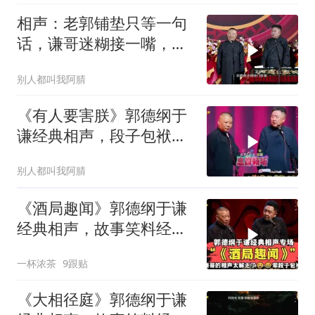
相声：老郭铺垫只等一句
话，谦哥迷糊接一嘴，包
袱瞬间完成升华
别人都叫我阿腈
《有人要害朕》郭德纲于
谦经典相声，段子包袱满
满！
别人都叫我阿腈
《酒局趣闻》郭德纲于谦
经典相声，故事笑料经典
不断！
一杯浓茶
9跟贴
《大相径庭》郭德纲于谦