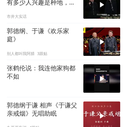
有多少人兴趣是种地，我
就爱种白菜
市井大实话
郭德纲、于谦《欢乐家
庭》
别人都叫我阿腈
3跟贴
张鹤伦说：我连他家狗都
不如
郭德纲于谦 相声《于谦父
亲戒烟》无唱助眠