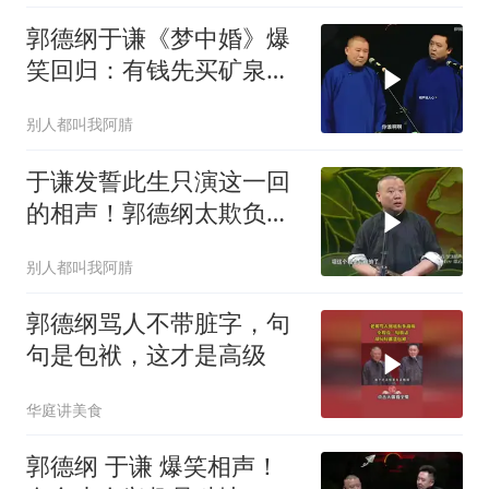
郭德纲于谦《梦中婚》爆
笑回归：有钱先买矿泉
水，这梗你还懂吗？
别人都叫我阿腈
于谦发誓此生只演这一回
的相声！郭德纲太欺负人
了！
别人都叫我阿腈
郭德纲骂人不带脏字，句
句是包袱，这才是高级
华庭讲美食
郭德纲 于谦 爆笑相声！