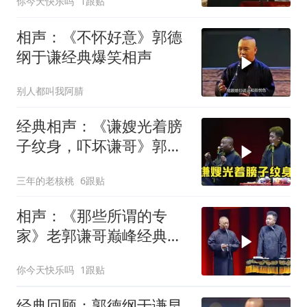
你今天快乐吗
1跟贴
相声：《不怀好意》郭德
纲于谦经典爆笑相声
别人都叫我阿腈
经典相声：《谦嫂光着膀
子纹身，吓坏谦哥》郭德
纲 于谦
三年的老核桃
6跟贴
相声：《那些所谓的专
家》老郭谦哥巅峰经典爆
笑相声太搞笑太逗
你今天快乐吗
1跟贴
经典回顾：郭德纲于谦早