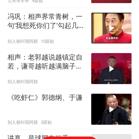
九哥哥车评
4跟贴
冯巩：相声界常青树，一
句‘我想死你们了’勾起几代
回忆
别人都叫我阿腈
10跟贴
相声：老郭越说越镇定自
若，谦哥越听越满脑子问
号，带偏整个剧情
别人都叫我阿腈
《吃虾仁》郭德纲、于谦
别人都叫我阿腈
3跟贴
讲真，是球网先动手