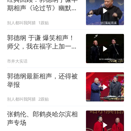
期相声《论过节》幽默风
趣爆笑不断
别人都叫我阿腈
1跟贴
郭德纲 于谦 爆笑相声！
师父，我在福字上加一
笔，可以变成别的字
市井大实话
郭德纲最新相声，还得被
举报
别人都叫我阿腈
2跟贴
张鹤伦、郎鹤炎哈尔滨相
声专场