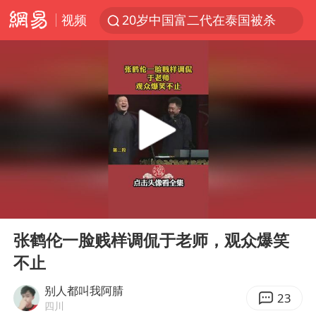
视频
20岁中国富二代在泰国被杀
白海豚雨量超越利奇马、巴威
人形机器人第一股
多地银行上调存款利率
上海地铁4条线路全线停运
白海豚路径图
NBA传奇教练老尼尔森去世
00:00
08:51
武汉3名城管协管员殴打摊主被刑拘
Play
Ent
full
4.2平卫生间补漏注胶花1.55万
张鹤伦一脸贱样调侃于老师，观众爆笑
不止
宇树申购 中一签有望赚20万元
律师谈贾冰私人饭局被偷拍
别人都叫我阿腈
23
四川