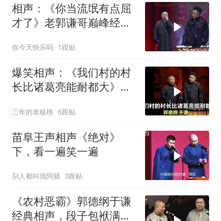
相声：《你当流氓有点屈
才了》老郭谦哥巅峰经典
爆笑相声太搞笑了
你今天快乐吗
1跟贴
爆笑相声：《我们村的村
长比诸葛亮能耐都大》郭
德纲 于谦
三年的老核桃
6跟贴
苗阜王声相声《绝对》
下，看一遍笑一遍
别人都叫我阿腈
3跟贴
《农村恶霸》郭德纲于谦
经典相声，段子包袱满