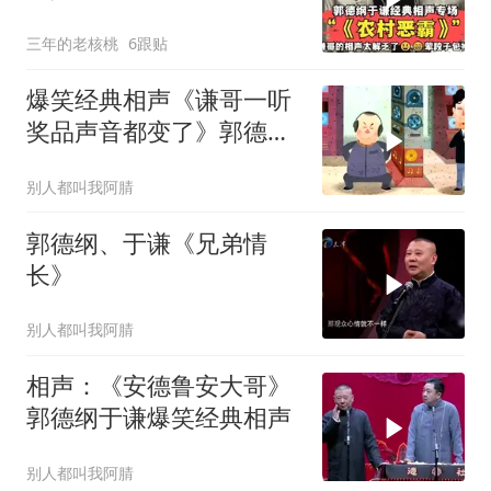
满！
三年的老核桃
6跟贴
爆笑经典相声《谦哥一听
奖品声音都变了》郭德纲
于谦
别人都叫我阿腈
郭德纲、于谦《兄弟情
长》
别人都叫我阿腈
相声：《安德鲁安大哥》
郭德纲于谦爆笑经典相声
别人都叫我阿腈