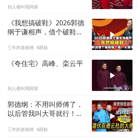
别人都叫我阿腈
《我想搞破鞋》2026郭德
纲于谦相声，借个破鞋我
来搞一搞！
三年的老核桃
6跟贴
《夸住宅》高峰、栾云平
别人都叫我阿腈
郭德纲：不用叫师傅了，
以后管我叫大哥就行！孔
云龙一战惊呆老郭
三年的老核桃
6跟贴