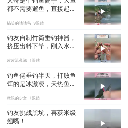
大哥是个钓鱼高手，大鱼
都不需要遛鱼，直接起竿
拽起大鱼！
搞笑的咕咕鸟
9跟贴
钓友自制竹筒垂钓神器，
挤压出料下竿，刚入水就
迎来凶猛咬口！
皮皮流鼻涕
1跟贴
钓鱼佬垂钓半天，打败鱼
饵的是冰激凌，天热鱼想
来口凉的很正常！
眯眼的少女
1跟贴
钓友挑战黑坑，喜获米级
翘嘴！