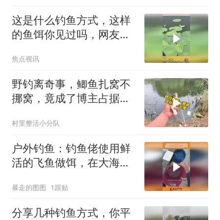
这是什么钓鱼方式，这样
的鱼饵你见过吗，网友：
这样钓鱼真的有鱼上钩吗
焦点视讯
野钓离奇事，鲫鱼扎窝不
挪窝，竟成了博主占据自
留地的秘密武
村里整活小分队
户外钓鱼：钓鱼佬使用鲜
活的飞鱼做饵，在大海中
钓获巨型马林鱼！
暴走的图图
1跟贴
分享几种钓鱼方式，你平