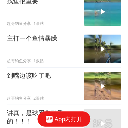
找鱼很重要
超哥钓鱼分享
1跟贴
主打一个鱼情暴躁
超哥钓鱼分享
1跟贴
到嘴边该吃了吧
超哥钓鱼分享
2跟贴
讲真，是球网先动手
App内打开
的！！！