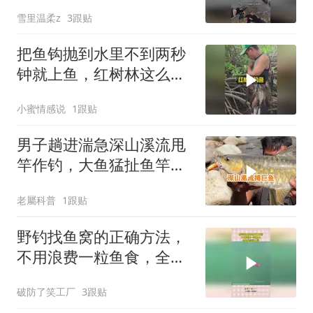
雪里温柔z
3跟贴
把鱼钩抛到水里不到两秒
钟就上鱼，红树林这么好
钓鱼的吗
小蜜情感说
1跟贴
男子趟进湍急深山溪流甩
竿作钓，大鱼猛扯鱼竿，
拉扯过程全程惊心动魄！
老屬科普
1跟贴
野钓找鱼窝的正确方法，
不用浪费一粒鱼食，全都
是经验之谈
破防了笑工厂
3跟贴