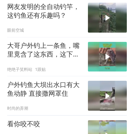
网友发明的全自动钓竿，
这钓鱼还有乐趣吗？
眼前空城
大哥户外钓上一条鱼，嘴
里竟含了这东西，这下大
哥发财了
绝绝子笑料站
1跟贴
户外钓鱼大坝出水口有大
鱼动静 直接撒网罩住
时尚的弄潮
看你咬不咬