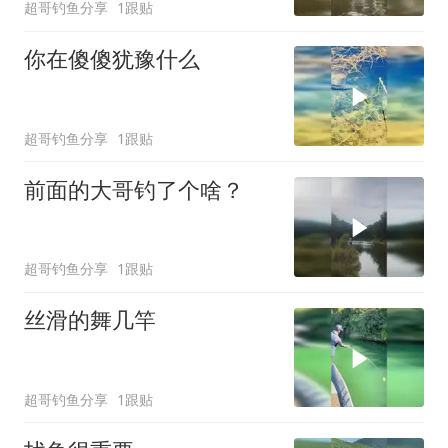
超哥钓鱼分享
1跟贴
你在傻傻犹豫什么
超哥钓鱼分享
1跟贴
前面的大哥钓了个啥？
超哥钓鱼分享
1跟贴
丝滑的舞几竿
超哥钓鱼分享
1跟贴