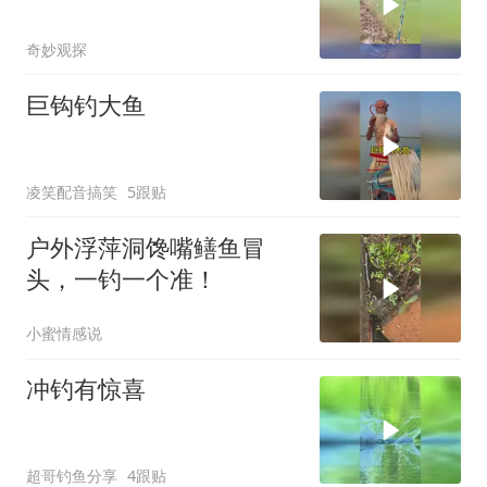
奇妙观探
巨钩钓大鱼
凌笑配音搞笑
5跟贴
户外浮萍洞馋嘴鳝鱼冒
头，一钓一个准！
小蜜情感说
冲钓有惊喜
超哥钓鱼分享
4跟贴