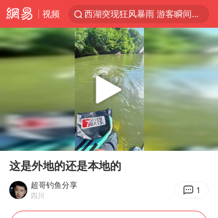
西湖突现狂风暴雨 游客瞬间被浇透
视频
金饰克价一夜涨回1300元
新疆景区自驾服务费改为按车收费
视频丨中国东方电气集团原党组副书记、董事宋致远被查
梁家辉：到内地拍戏不是北上是回归
白海豚将正面袭击贯穿浙江
酒店回应车内过夜被收150元
00:00
00:26
几元成本 千万市值蒸发
Play
Ent
full
牛津大学一纸声明甩不了锅
这是外地的还是本地的
儿子陪躺平老爹体验外卖员火了
超哥钓鱼分享
1
四川
浙江台州《告全体市民书》
香港宏福苑火灾或由烟头引起