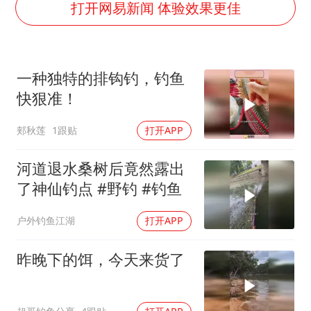
打开网易新闻 体验效果更佳
西贝创始人贾国龙押注鲜羊赛道
“不怕六爷挂得多 就怕六爷挂一颗”
一种独特的排钩钓，钓鱼
多个明星演唱会取消
快狠准！
36岁男演员成景区NPC后人气爆棚
郏秋莲
1跟贴
打开APP
人民的健康、体质、幸福一脉相承
河道退水桑树后竟然露出
了神仙钓点 #野钓 #钓鱼
户外钓鱼江湖
打开APP
昨晚下的饵，今天来货了