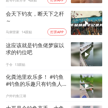
超哥钓鱼分享
4跟贴
打开APP
会天下钓友，断天下之杆
～
马俐管家
14跟贴
打开APP
这应该就是钓鱼佬梦寐以
求的钓位吧
于令
13跟贴
化粪池里欢乐多！ #钓鱼
#钓鱼的乐趣只有钓鱼人
懂#户外钓鱼
户外钓鱼江湖