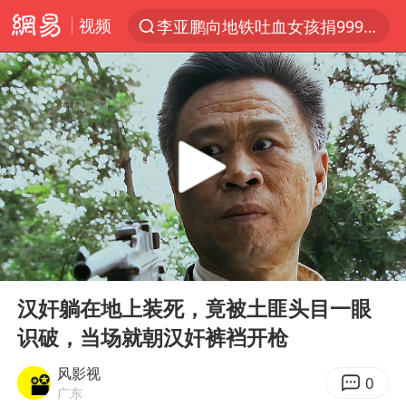
视频
李亚鹏向地铁吐血女孩捐99999元
探寻“技能+”促就业创业新路
周杰伦方辟谣“私生子”传闻
山东财大教授刘海明逝世 终年38岁
官方通报传销头目出狱办书院
逃犯看演唱会 刚出地铁就被逮住
台风白海豚可能在浙江登陆
00:00
00:49
因凡蒂诺首次公开道歉
Play
Ent
full
《Monica》填词人黎彼得去世
汉奸躺在地上装死，竟被土匪头目一眼
识破，当场就朝汉奸裤裆开枪
人贩子“梅姨”真实姓名曝光
谷歌首席科学家Jeff Dean离职创业
风影视
0
广东