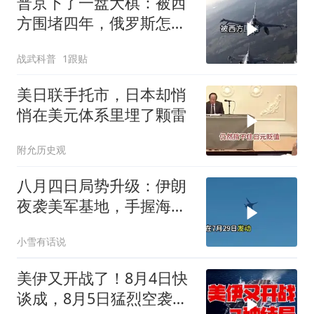
普京下了一盘大棋：被西
方围堵四年，俄罗斯怎么
反倒打出了国运翻盘？
战武科普
1跟贴
美日联手托市，日本却悄
悄在美元体系里埋了颗雷
附允历史观
八月四日局势升级：伊朗
夜袭美军基地，手握海峡
筹码提出3000亿诉求
小雪有话说
美伊又开战了！8月4日快
谈成，8月5日猛烈空袭，