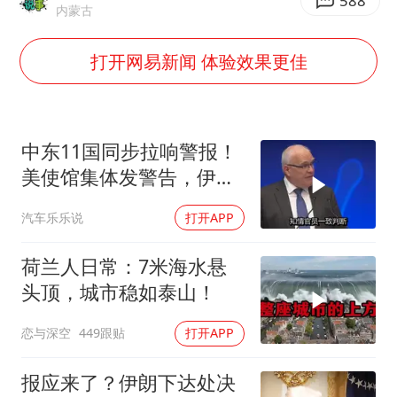
杭州全市有序停课
588
内蒙古
夏日经济乘“热”而上 消费市场向“新”而行
打开网易新闻 体验效果更佳
上四休三，但降薪1000元，你接受吗？
36岁男演员成景区NPC后人气爆棚
宇树王兴兴被问了360多个问题
中东11国同步拉响警报！
全民健身事业高质量发展
美使馆集体发警告，伊朗
导弹刚袭美军基地
唐田赛前发布会上引用《孙子兵法》
汽车乐乐说
打开APP
乐享全民健身 共筑健康中国
荷兰人日常：7米海水悬
头顶，城市稳如泰山！
恋与深空
449跟贴
打开APP
报应来了？伊朗下达处决