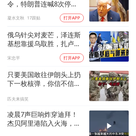
令，特朗普连喊8次停
手，海外资产遭清算
凝水文秋
17跟贴
打开APP
俄乌针尖对麦芒，泽连斯
基想靠援乌取胜，扎卢日
内道出乌军真相
宋忠平
打开APP
只要美国敢往伊朗头上扔
下一枚核弹，你信不信，
明天乌克兰就会灰飞烟灭
匹夫来搞笑
1
凌晨7声巨响炸穿迪拜！
杰贝阿里港陷入火海，美
军弹药库告急让中东盟友