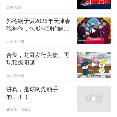
后续3种剧本
金梅煮酒
郭德纲于谦2026年天津春
晚神作，包袱抖到你缺氧
笑到肚子疼！
人间天下事
合集，龙哥发行美债，再
现顶级阳谋
天才设计师
讲真，是球网先动手
的！！！
新媒体
40跟贴