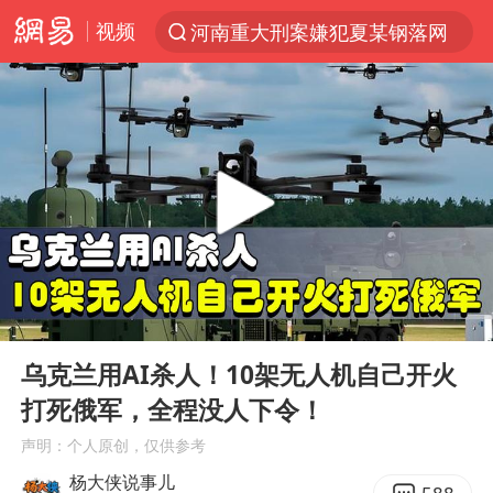
视频
河南重大刑案嫌犯夏某钢落网
光影经济撬动暑期消费新蓝海
陈思诚零点晒照为佟丽娅庆生
微信又有新功能，你可以“撤回”你的撤回了！
河南发布农田渍涝灾害风险预警
新疆优化调整景区内自驾服务费
情侣平潭拍日出坠崖1死1伤
00:00
01:05
《欢迎来龙餐馆》口碑
Play
Ent
full
央视新主播李秋莹孙亚鹏亮相
乌克兰用AI杀人！10架无人机自己开火
打死俄军，全程没人下令！
郑丽文：台湾从来没有“独立”过
声明：个人原创，仅供参考
酒店花洒现排泄物住客索赔遭拒
杨大侠说事儿