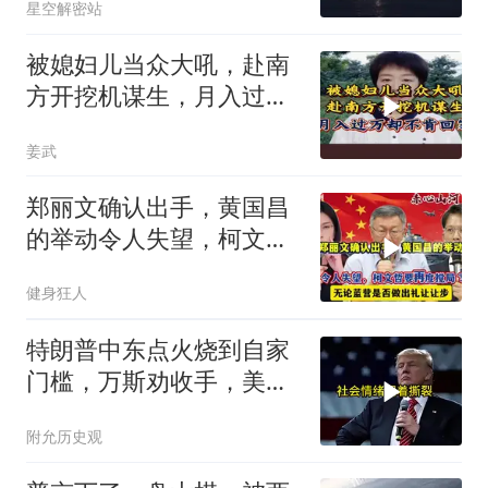
星空解密站
彻底心寒
被媳妇儿当众大吼，赴南
方开挖机谋生，月入过万
却不肯回家
姜武
郑丽文确认出手，黄国昌
的举动令人失望，柯文哲
要再度搅局？
健身狂人
特朗普中东点火烧到自家
门槛，万斯劝收手，美国
本土真可能挨打
附允历史观