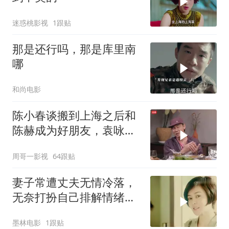
迷惑桃影视
1跟贴
那是还行吗，那是库里南
哪
和尚电影
陈小春谈搬到上海之后和
陈赫成为好朋友，袁咏仪
是他们的共同好友
周哥一影视
64跟贴
妻子常遭丈夫无情冷落，
无奈打扮自己排解情绪，
背后藏何隐情
墨林电影
1跟贴