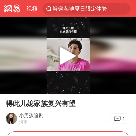
视频
解锁各地夏日限定体验
视频丨中国东方电气集团原党组副书记、董事宋致远被查
四川宜宾市珙县发生3.4级地震
台风白海豚闭眼浙江上海处于危险半圆
白海豚将正面袭击贯穿浙江
香港宏福苑火灾或由烟头引起
中国父女泰国骑摩托车坠崖1死1伤
00:00
00:36
浙江台州《告全体市民书》
Play
Ent
full
网约车司机充电时猝死保险拒赔
得此儿媳家族复兴有望
周末打虎 宋致远被查
小男孩追剧
1
河南
郑丽文：台湾从来没有“独立”过