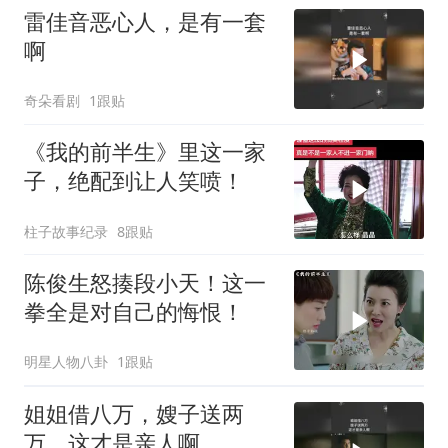
雷佳音恶心人，是有一套
啊
奇朵看剧
1跟贴
《我的前半生》里这一家
子，绝配到让人笑喷！
柱子故事纪录
8跟贴
陈俊生怒揍段小天！这一
拳全是对自己的悔恨！
明星人物八卦
1跟贴
姐姐借八万，嫂子送两
万，这才是亲人啊