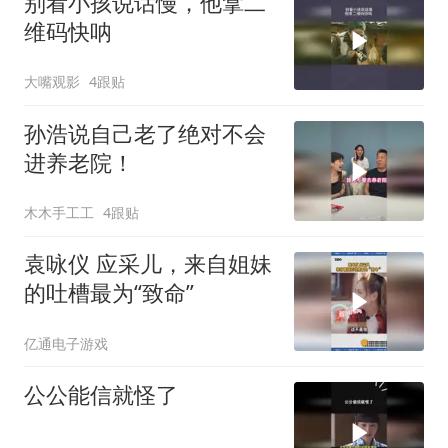
别看小孩说话慢，他拿二
维码快呐
大嘴观影
4跟贴
孙浩说自己老了绝对不会
进养老院！
木木手工工
4跟贴
袁咏仪 应采儿，来自姐妹
的吐槽最为“致命”
亿通电子游戏
公公能信就怪了