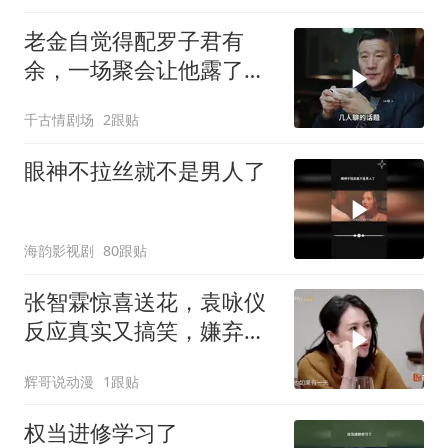
老金自觉得配罗子君有
余，一场聚会让他露了
怯，现实打脸很残酷
千古情剧场
2跟贴
眼神不拉丝就不是男人了
海韵影视剧
80跟贴
张智霖惊喜送花，袁咏仪
反应真实又搞笑，嫌弃中
全是甜蜜
辉哥说动漫
1跟贴
权当进修学习了