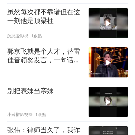
虽然每次都不靠谱但在这
一刻他是顶梁柱
憨憨爱影视
1跟贴
郭京飞就是个人才，替雷
佳音领奖发言，一句话没
说就笑疯全场
别把表妹当亲妹
小辣椒影视呀
1跟贴
张伟：律师当久了，我诈