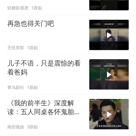
软糖影视君
1跟贴
再急也得关门吧
无忧剪影
1跟贴
儿子不语，只是震惊的看
着爸妈
青鸟剧社
1跟贴
《我的前半生》深度解
读：五人同桌各怀鬼胎，
只有罗子君一个人在认真
南部视娱
3跟贴
吃蟹