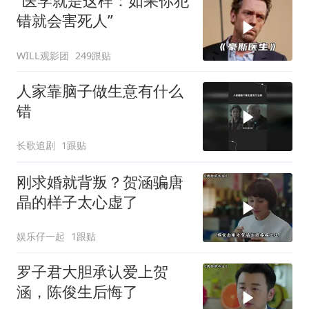
“医学就是这样：如果你犯
错就会害死人”
WILL观影团
249跟贴
人家靠脑子做生意有什么
错
长歌追剧
1跟贴
刚求婚就背叛？贺涵骗唐
晶的样子太心虚了
娱乐仔一起
1跟贴
罗子君大胆承认爱上贺
涵，陈俊生后悔了