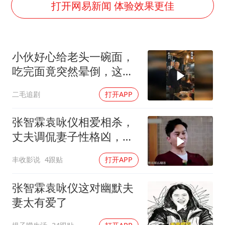
刘浩存百花奖开幕式红裙起舞
打开网易新闻 体验效果更佳
女子网购名牌包发现是自己丢的那只
女儿为争财产堵门阻挠父亲出殡
小伙好心给老头一碗面，
万岁山接盘烂尾恒大文旅城
吃完面竟突然晕倒，这下
戚薇谈把脸交给AI
惨了！
二毛追剧
打开APP
多个明星演唱会取消
习近平心系体育强国建设
张智霖袁咏仪相爱相杀，
丈夫调侃妻子性格凶，妻
子的浪漫旅行
丰收影说
4跟贴
打开APP
张智霖袁咏仪这对幽默夫
妻太有爱了