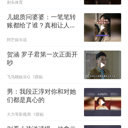
刺头体育
儿媳质问婆婆：一笔笔转
账都给了谁？真相让人沉
默
阿芒娱乐说
贺涵 罗子君第一次正面开
吵
飞鸟聊娱乐Q
1跟贴
男：我段正淳对你和对她
们都是真心的
大力哥影视局
1跟贴