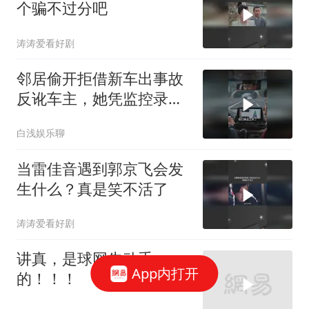
个骗不过分吧
涛涛爱看好剧
邻居偷开拒借新车出事故
反讹车主，她凭监控录音
依法追责
白浅娱乐聊
当雷佳音遇到郭京飞会发
生什么？真是笑不活了
涛涛爱看好剧
讲真，是球网先动手
App内打开
的！！！