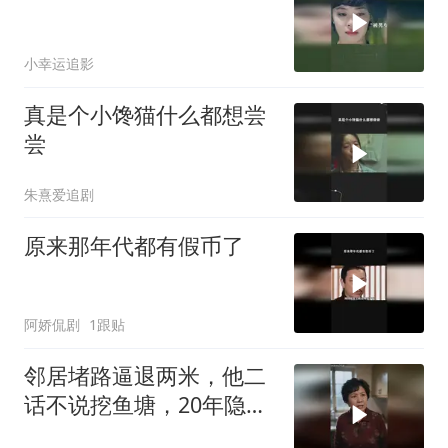
小幸运追影
真是个小馋猫什么都想尝
尝
朱熹爱追剧
原来那年代都有假币了
阿娇侃剧
1跟贴
邻居堵路逼退两米，他二
话不说挖鱼塘，20年隐忍
终于翻盘