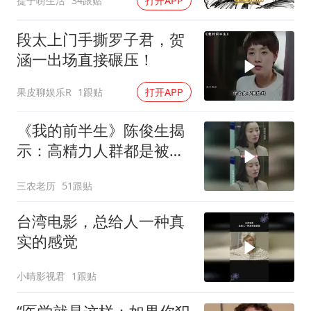
提子唠生活
34跟贴
打开APP
段太上门手撕罗子君，贺
涵一出场直接碾压！
果皮聊娱乐R
1跟贴
打开APP
《我的前半生》陈俊生揭
示：高精力人群都是被伺
候出来的
三农老历
51跟贴
台湾电影，总给人一种真
实的感觉
小晴影视君
1跟贴