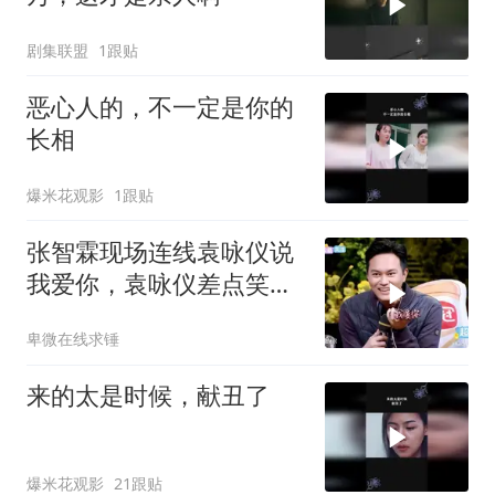
剧集联盟
1跟贴
恶心人的，不一定是你的
长相
爆米花观影
1跟贴
张智霖现场连线袁咏仪说
我爱你，袁咏仪差点笑岔
气，这才是真夫妻
卑微在线求锤
来的太是时候，献丑了
爆米花观影
21跟贴