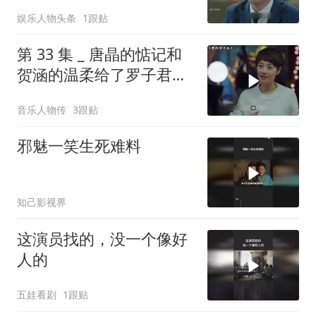
娱乐人物头条
1跟贴
第 33 集 _ 唐晶的惦记和
贺涵的温柔给了罗子君搬
家后的第一个安稳夜晚
音乐人物传
3跟贴
邪魅一笑生死难料
知己影视界
这演员找的，没一个像好
人的
五娃看剧
1跟贴