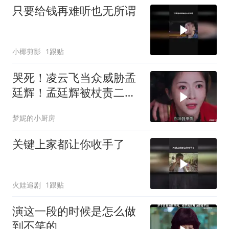
只要给钱再难听也无所谓
小椰剪影
1跟贴
哭死！凌云飞当众威胁孟
廷辉！孟廷辉被杖责二
十！英寡都心疼坏了
梦妮的小厨房
关键上家都让你收手了
火娃追剧
1跟贴
演这一段的时候是怎么做
到不笑的