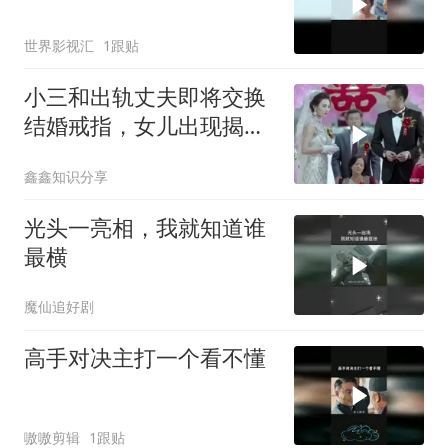
世界影视汇
1跟贴
小三和出轨丈夫即将交换
结婚戒指，女儿出现揭露
了小三所有的阴谋
鑫鑫知识分享
光头一亮相，我就知道谁
最横
魔仙追好剧
高手对决主打一个看不懂
嗷嗷剪辑
1跟贴