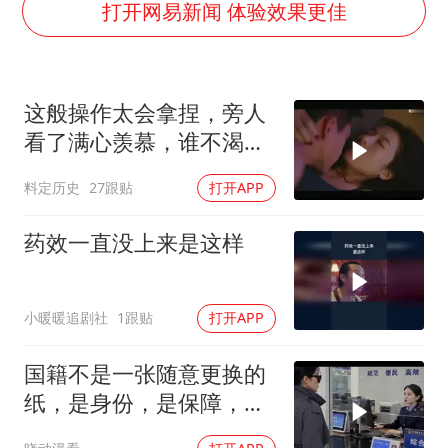
浙江台州《告全体市民书》
打开网易新闻 体验效果更佳
女主硬加吻戏短剧已下架
《给阿嬷的情书》售后来了
这般操作太会拿捏，旁人
郑丽文：台湾从来没有“独立”过
看了满心羡慕，谁不渴望
网传《披荆斩棘2026》名单
拥有此技
料定历史
27跟贴
打开APP
人民的健康、体质、幸福一脉相承
药效一直没上来是这样
小暖暖追剧社
1跟贴
打开APP
国籍不是一张随意更换的
纸，是身份，是保障，是
归属！