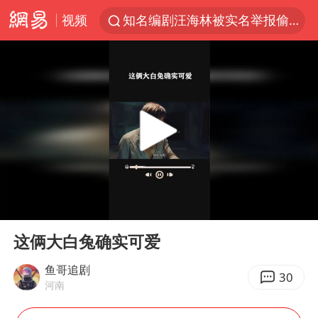
视频
知名编剧汪海林被实名举报偷税漏税
男童模仿奥特曼从高处跳下致骨折
富婆带资进组给自己硬加60多场吻戏
名创优品一次性内裤 颜面尽失
“六爷”挂一颗出场
白海豚将正面袭击贯穿浙江
梁家辉：到内地拍戏不是北上是回归
00:00
00:18
视频丨中国东方电气集团原党组副书记、董事宋致远被查
Play
Ent
full
牛津大学一纸声明甩不了锅
这俩大白兔确实可爱
包文婧：二胎很难一碗水端平
鱼哥追剧
30
河南
香港宏福苑火灾或由烟头引起