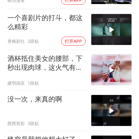
晓动漫看
打开APP
一个喜剧片的打斗，都这
么精彩
青枫剧社
2跟贴
打开APP
酒杯抵住美女的腰部，下
秒出现肉球，这火气有点
大啊！
建明搞笑
1跟贴
没一次，来真的啊
茜茜剪影
3跟贴