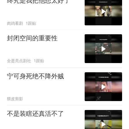
终究是我把他想太好了
肉鸡看剧
1跟贴
封闭空间的重要性
全是亮点剧社
1跟贴
宁可身死绝不降外贼
猥皮剪影
不是装瞎还真活不了