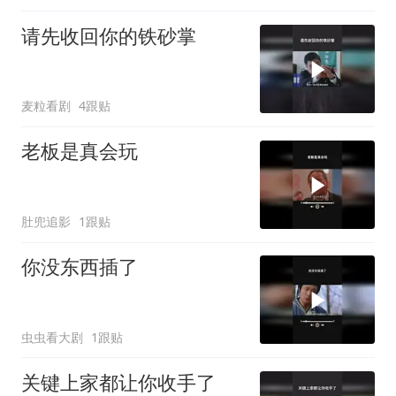
请先收回你的铁砂掌
麦粒看剧
4跟贴
老板是真会玩
肚兜追影
1跟贴
你没东西插了
虫虫看大剧
1跟贴
关键上家都让你收手了