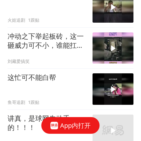
火娃追剧
1跟贴
冲动之下举起板砖，这一
砸威力可不小，谁能扛得
住这一下
刘藏爱搞笑
这忙可不能白帮
鱼哥追剧
1跟贴
讲真，是球网先动手
App内打开
的！！！