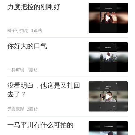
力度把控的刚刚好
橘子小猫剧
1跟贴
你好大的口气
一样剪辑
1跟贴
没看明白，他这是又扎回
去了？
无言观影
3跟贴
一马平川有什么可拍的