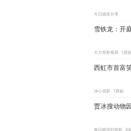
今日搞笑分享
雪铁龙：开
大力哥影视局
1跟
西虹市首富
冰心说影
1跟贴
贾冰搜动物
每日精选好电影
6