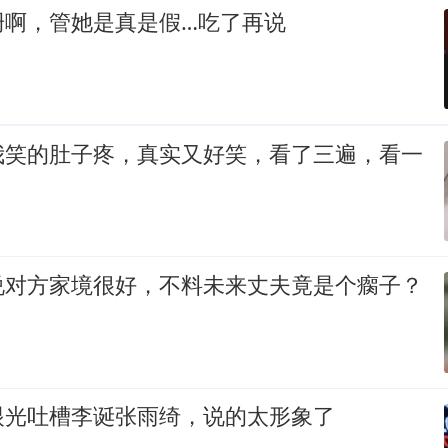
珊啊，管她是真是假…吃了再说
我笑的肚子疼，真实又好笑，看了三遍，看一
说对方家境很好，不料未来丈夫竟是个瘸子？
眼光吐槽李诞张雨绮，说的太形象了