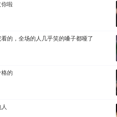
过你啦
院看的，全场的人几乎笑的嗓子都哑了
价格的
包人