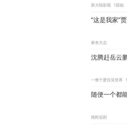
新大陆影视
1跟贴
“这是我家”
家有大志
沈腾赶岳云
一整个爱住笑世界
随便一个都
拖鞋追剧