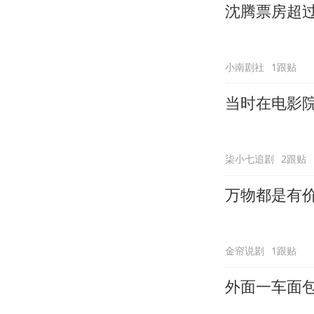
沈腾票房超
小南剧社
1跟贴
当时在电影
柒小七追剧
2跟贴
万物都是有
金帘说剧
1跟贴
外面一车面