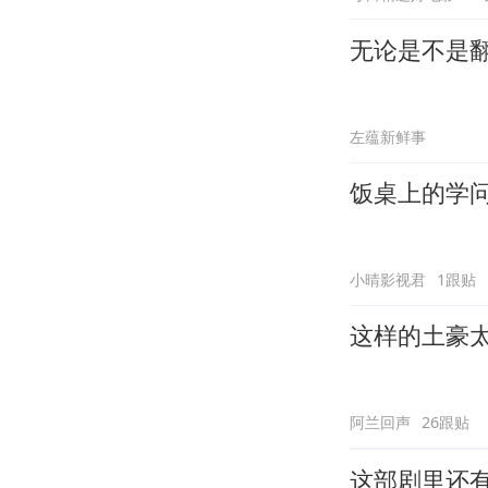
无论是不是
左蕴新鲜事
饭桌上的学
小晴影视君
1跟贴
这样的土豪
阿兰回声
26跟贴
这部剧里还