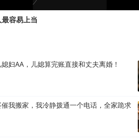
村民谈“梅姨”：叫的其实是“媒姨”
中国养老床位“三连降”
人最容易上当
五粮液渠道价一箱上涨近百元
法国下周开始禁止未经同意的电话营销
贵州轮胎子公司获美国退税8136万
儿媳妇AA，儿媳算完账直接和丈夫离婚！
郑国霖回应去景区上班被保安拦下
奋进开新局 实干挑大梁
婆催我搬家，我冷静拨通一个电话，全家跪求