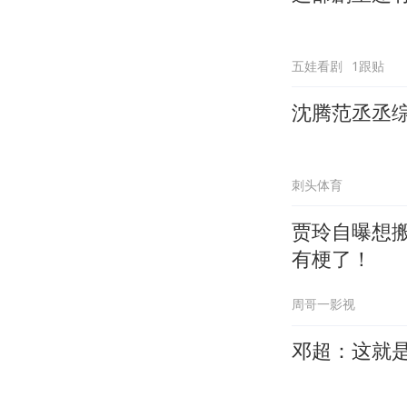
五娃看剧
1跟贴
沈腾范丞丞
刺头体育
贾玲自曝想
有梗了！
周哥一影视
邓超：这就