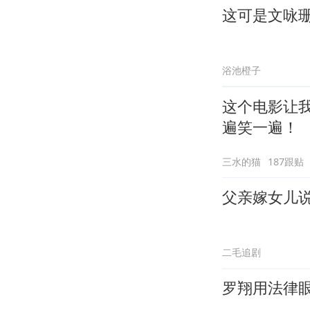
这可是文咏
浴池橙子
这个电影让
遍笑一遍！
三水的猫
187跟贴
父亲嫁女儿
二毛追剧
罗翔用法律