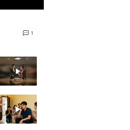
01:20
Enter
fullscreen
1