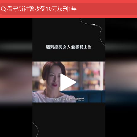
看守所辅警收受10万获刑1年
以“新”破局 首发经济点亮城市消费活力
中方回应是否在太平洋海底开采稀土
陈熠叫医疗暂停被驳回 带伤遭逆转
佛得角门将亮相智利俱乐部主场
27岁女子成组织卖淫集团主犯被通缉
深圳地面沉降致车辆损坏系谣言
宇树科技发行价格150.80元/股
泰国一女公务员妆容引争议 本人回应
把党建设得更加坚强有力
41岁女子为鼓励女儿考上985研究生
宇树科技王兴兴身家有望超200亿元