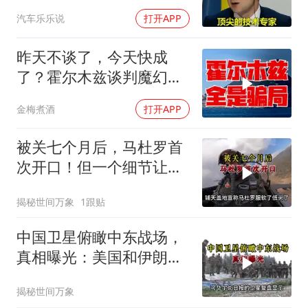
连端美日两大命门
汽车乐乐说
打开APP
昨天不谈了，今天快成
了？霍尔木兹谈判魔幻反
转，全是骗局？
金梅煮酒
打开APP
被关七个月后，马杜罗首
次开口！但一个细节让特
朗普尴尬了？
揭秘世间万象
1跟贴
中国卫星俯瞰中东战场，
真相曝光：美国和伊朗都
在撒谎？
揭秘世间万象