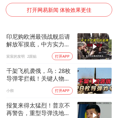
武契奇：欧洲已处于大战边缘
打开网易新闻 体验效果更佳
7月CPI同比上涨0.5% 经济内生增长动力持续增强
女孩每天“拼豆”拼坏眼睛
部分银行上调存款利率
印尼购欧洲最强战舰后请
医疗垃圾做手机壳 这也是谋财害命
解放军摸底，中方实力几
路虎卫士限时降17万 BBA已集体降价
何？
宸宸的发明
2跟贴
打开APP
下党之路
千架飞机袭俄，乌：28枚
导弹零拦截！关键人物被
杀，普京2动作
小彻
打开APP
报复来得太猛烈！普京不
再警告，重型导弹洗地，