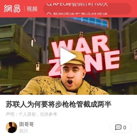
视频
新能源汽车产业链提速
众星发文悼念秦焰
苏州河水抢排翻泄至黄浦江
“还不如不放假”
大连一起飞航班因乘客可乐爆瓶折返
独闯南太行失联女子遗体已找到
白海豚突然大拐弯 走出罕见路线
00:00
00:26
费大厨不自称“大王”了
Play
Ent
full
血指纹匹配成功，20年悬案告破！凶手被执行死刑
苏联人为何要将步枪枪管截成两半
辽宁28名务农人员中暑死亡？官方辟谣
声明：个人原创，仅供参考
田哥哥
SK海力士回应“或出售重庆工厂”传闻
0
四川