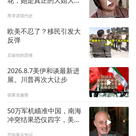
花，她是真正的大姐大惹
不起的！
黑哥讲现代史
欧美不忍了？移民引发大
反弹
启迪你的思维
2026.8.7美伊和谈最新进
展。川普再次大让步
胡莱克修斯
50万军机瞄准中国，南海
冲突结果恐仅四字，美防
长曾紧急下令
空间展示知识