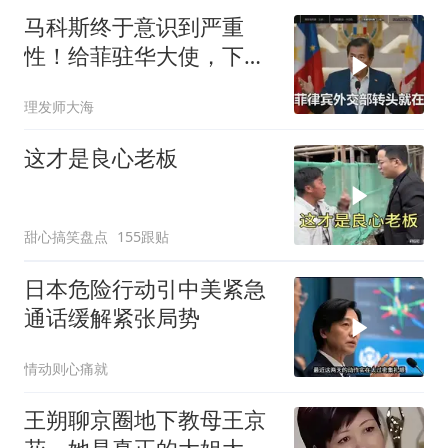
马科斯终于意识到严重
性！给菲驻华大使，下达
5个必须完成的任务
理发师大海
这才是良心老板
甜心搞笑盘点
155跟贴
日本危险行动引中美紧急
通话缓解紧张局势
情动则心痛就
王朔聊京圈地下教母王京