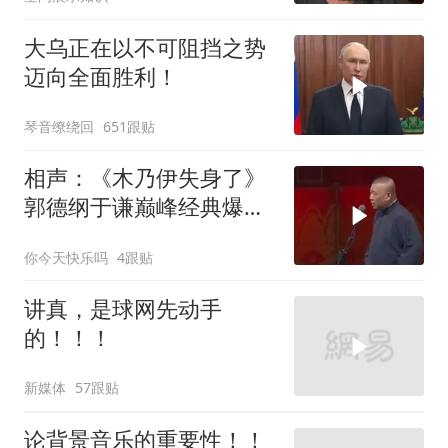
大乌正在以不可阻挡之势
迈向全面胜利！
琴音缭绕回
651跟贴
相声：《木乃伊失身了》
郭德纲于谦巅峰经典爆笑
相声太搞笑太逗了
你今天快乐吗
4跟贴
讲真，是球网先动手
的！！！
新媒体
57跟贴
论背景音乐的重要性！！