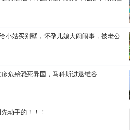
万给小姑买别墅，怀孕儿媳大闹闹事，被老公
红疹危殆恐死异国，马科斯进退维谷
网先动手的！！！