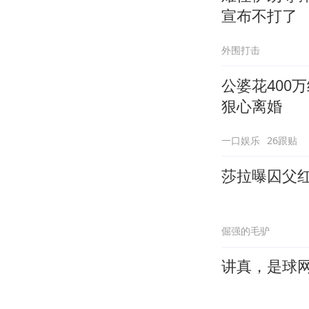
宣布不打了
外围打击
公婆花400
狠心离婚
一口娱乐
26跟贴
莎拉曝囚父
倔强的毛驴
讲真，是球