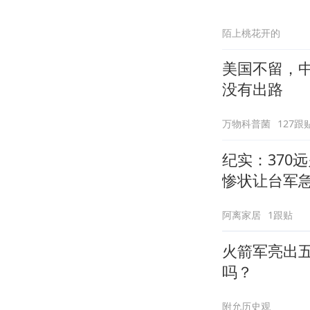
陌上桃花开的
美国不留，中
没有出路
万物科普菌
127跟
纪实：370
惨状让台军
阿离家居
1跟贴
火箭军亮出
吗？
附允历史观