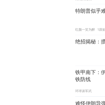
特朗普似乎
红颜一笑为醉
1跟
绝招揭秘：
铁甲南下：
铁防线
环球谈军武
难怪伊朗导