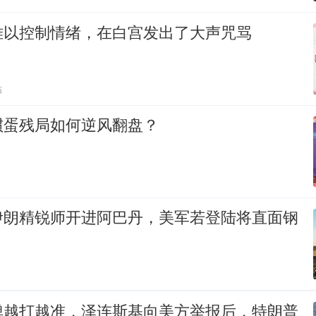
难以控制情绪，在白宫发出了大声咒骂
贴
掼蛋残局如何逆风翻盘？
伊朗精锐师开进阿巴丹，美军若登陆将直面钢
弹越打越准，泽连斯基向美方举报后，特朗普