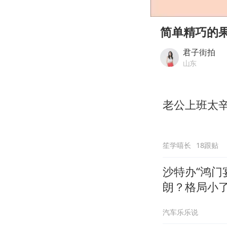
00:00
Play
简单精巧的
君子街拍
山东
老公上班太
笙学嘻长
18跟贴
沙特办“鸿门
朗？格局小
汽车乐乐说