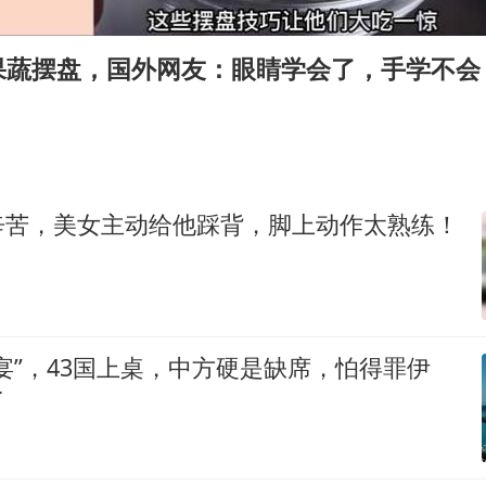
女子开一天一夜空调后二氧化碳中毒
向鹏0-3不敌张本智和
果蔬摆盘，国外网友：眼睛学会了，手学不会
江苏发布台风蓝色预警
“立秋的第一杯奶茶”又爆单了
改名后的“青海拉面”店
陕西省委书记赶赴柞水县杏坪镇
辛苦，美女主动给他踩背，脚上动作太熟练！
女孩摆摊卖菌子时收到北大通知书
东方之约 相约未来
宴”，43国上桌，中方硬是缺席，怕得罪伊
了