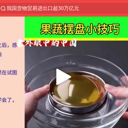
我国货物贸易进出口超30万亿元
上半年我国机械工业经济运行稳中有进
官方通报教师招聘笔试前13名被淘汰
四川宜宾市高县发生4.9级地震
A股三大股指收涨
泰国枪击案凶手先杀祖父母后行凶
台风“白海豚”体型变大！环流面积接近13个浙江那么
泰国校园枪击案死亡人数升至7人
河南回应带薪错峰休假通知引争议
国防部回应日本试射“战斧”导弹
国防部：坚决反制任何闹海挑衅图谋