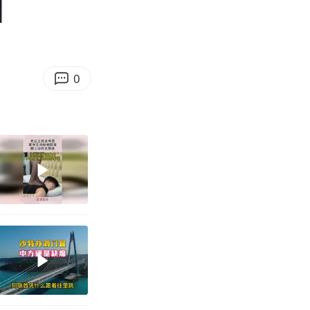
01:01
Enter
fullscreen
0