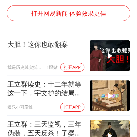
陕西柞水遭遇暴雨五千余户群众转移
蜜雪冰城员工抽烟收银 门店现已停业
打开网易新闻 体验效果更佳
嘲讽周星驰无儿女没朋友 李修贤道歉
董路致歉：泰国10岁黑人父母是伪造的
大胆！这你也敢翻案
坚持党全面领导和党中央集中统一领导
我是历史其实挺有趣
1跟贴
打开APP
王立群读史：十二年就等
这一下，宇文护的结局你
绝对猜不到
娱乐小可爱蛙
打开APP
王立群：三天监视，三年
伪装，五天反杀！子婴用