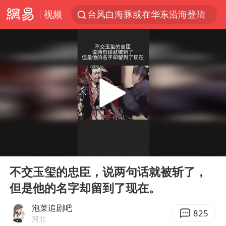
视频
台风白海豚或在华东沿海登陆
逃犯看演唱会 刚出地铁就被逮住
因凡蒂诺首次公开道歉
41岁女子为鼓励女儿考上985研究生
人贩子“梅姨”真实姓名曝光
《Monica》填词人黎彼得去世
普京宣布多项人事调整
00:00
00:44
“银行午休1.5小时”留个窗口行不行
Play
Ent
full
谷歌首席科学家Jeff Dean离职创业
不交玉玺的忠臣，说两句话就被斩了，
但是他的名字却留到了现在。
22岁女生南太行山失联已超十天
汕头市政府被约谈
泡菜追剧吧
825
河北