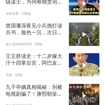
级谋士，为何唯独贾诩得
以长寿善终？
冷眸世界
13跟贴
曾国藩深夜见小兵挑灯读
兵书，脸色一沉，次日如
何发落？
超人强动物俱乐部
1跟贴
王立群读史：十二岁嫁大
汗十四掌后宫，阿巴亥为
何被逼殉葬？
无妨
1跟贴
九子夺嫡真相揭秘：别被
电视剧骗了！康熙朝皇位
争夺实况！雍正王