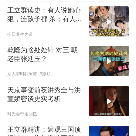
王立群读史；有人说她心
狠，连孩子都 杀；有人说
她清醒，用二十年熬死所
今日养生之道
有仇人
乾隆为啥处处针 对三 朝
老臣张廷玉？
别人都叫我阿螫
3跟贴
天京事变前夜洪秀全与洪
宣娇密谈史实考析
时光会带走回忆
王立群精讲：遍观三国顶