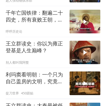
超人强动物俱乐部
千年亡国铁律：翻遍二十
四史，所有衰败王朝，都
死在同一种愚蠢上
呼呼历史论
王立群读史：你以为雍正
登基是人生巅峰？
别人都叫我阿螫
利玛窦看明朝：一个只为
自己盖房的文明，究竟能
走多远？
捉刀世界
450跟贴
王立群读史：大秦最被低