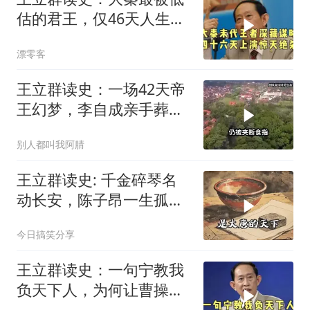
估的君王，仅46天人生，
五天扳倒赵高，
漂零客
王立群读史：一场42天帝
王幻梦，李自成亲手葬送
大好基业。 (
别人都叫我阿腈
王立群读史: 千金碎琴名
动长安，陈子昂一生孤独
为何温暖千年？
今日搞笑分享
王立群读史：一句宁教我
负天下人，为何让曹操背
负千年骂名？