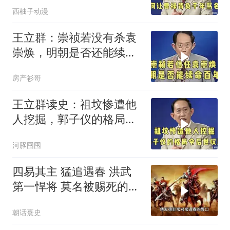
西柚子动漫
王立群：崇祯若没有杀袁
崇焕，明朝是否还能续命
百年？
房产衫哥
王立群读史：祖坟惨遭他
人挖掘，郭子仪的格局令
后世叹服！
河豚囤囤
四易其主 猛追遇春 洪武
第一悍将 莫名被赐死的颍
川侯傅友德
朝话熹史