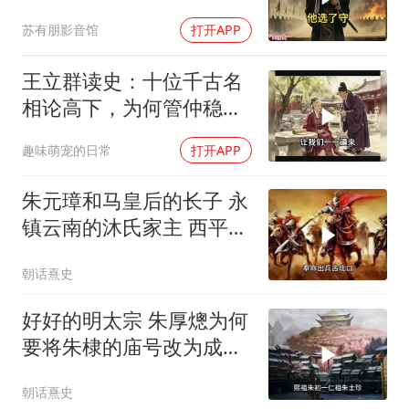
一本诗书骗过了整个秦朝
苏有朋影音馆
打开APP
王立群读史：十位千古名
相论高下，为何管仲稳居
榜首？
趣味萌宠的日常
打开APP
朱元璋和马皇后的长子 永
镇云南的沐氏家主 西平侯
沐英
朝话熹史
好好的明太宗 朱厚熜为何
要将朱棣的庙号改为成
祖？
朝话熹史