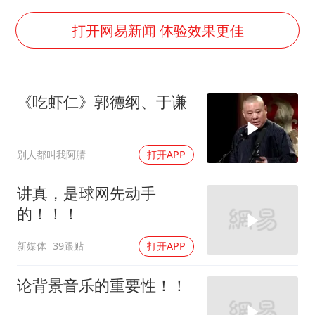
浙江最强风雨时段已锁定
微信新功能：你可以“撤回”你的撤回
打开网易新闻 体验效果更佳
光伏八巨头签署“不低于成本价”倡议
刘伟任延安市委常委、市纪委书记
《吃虾仁》郭德纲、于谦
多所幼师院校开设养老专业
泰国校园枪击事件已致8死30余伤
别人都叫我阿腈
打开APP
女子被狗舔脚确诊三级暴露 医生回应
习近平心系体育强国建设
讲真，是球网先动手
的！！！
新媒体
39跟贴
打开APP
论背景音乐的重要性！！