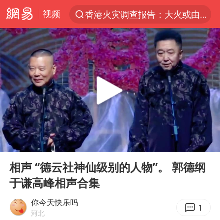
视频
香港火灾调查报告：大火或由烟头引起
“China Cool”火了，老外爱上中国避暑游
台风白海豚闭眼浙江上海处于危险半圆
浙江台州《告全体市民书》
张本智和：零封向鹏不意外
云南一地村民过火把节意外灼伤16人
泰国初中生饮弹自尽前开了26枪
00:00
18:48
22岁女生独闯南太行失联12天
Play
Ent
full
用AI造出新病毒意味着什么
相声 “德云社神仙级别的人物”。 郭德纲
于谦高峰相声合集
今年第二强台风将带来多大影响
上半年国内居民出游人次34.63亿
你今天快乐吗
1
河北