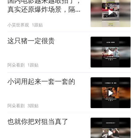
国内电影越来越敢拍了，
真实还原爆炸场景，隔着
屏幕我都尴尬！
小昊世界观
1跟贴
这只猪一定很贵
阿朵看剧
1跟贴
小词用起来一套一套的
阿朵看剧
3跟贴
也就你把对狙当真了