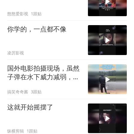
憨憨爱影视
1跟贴
你学的，一点都不像
凌厉影视
国外电影拍摄现场，虽然
子弹在水下威力减弱，这
一幕太惊险了！
搞笑奇奇酱
3跟贴
这就开始摇摆了
纵横剪辑
1跟贴