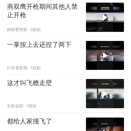
燕双鹰开枪期间其他人禁
止开枪
静静爱剪影
2跟贴
一掌按上去还捏了两下
白班看影视
1跟贴
这才叫飞檐走壁
长歌追剧
1跟贴
都给人家撞飞了