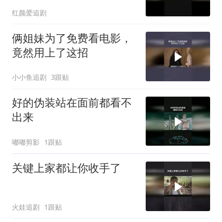
红颜爱追剧
俩姐妹为了免费看电影，
竟然用上了这招
小小鱼追剧
3跟贴
好的伪装站在面前都看不
出来
嘟嘟剪影
1跟贴
关键上家都让你收手了
火娃追剧
1跟贴