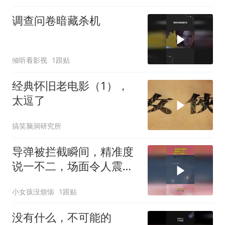
调查问卷暗藏杀机
倾听看影视
1跟贴
经典怀旧老电影（1），
太逗了
搞笑脑洞研究所
导弹被拦截瞬间，精准度
说一不二，场面令人震撼
不已
小女孩没烦恼
1跟贴
没有什么，不可能的