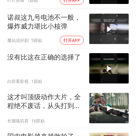
吖吖剪辑
1跟贴
打开APP
诺叔这九号电池不一般，
爆炸威力堪比小核弹
魔仙追好剧
5跟贴
打开APP
没有比这在正确的选择了
白班看影视
1跟贴
这才叫顶级动作大片，全
程绝不废话，从头打到
尾，震撼至极
长腿嗑叽君
16跟贴