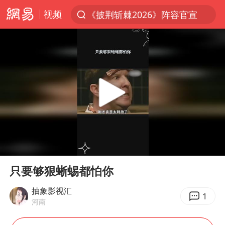
视频
《披荆斩棘2026》阵容官宣
上半年我国经营主体结构持续优化
杭州机场已取消航班388架次
浙江省委书记：该停下的坚决停下来
白海豚将给京津冀带来大暴雨
中国籍豪华游艇富商之子在泰国被杀
上海中心千吨“镇楼神器”摆动明显
00:00
00:46
国足U17与阿森纳决赛取消 并列冠军
Play
Ent
full
上门女婿出轨女邻居多年被判重婚罪
只要够狠蜥蜴都怕你
《龙餐馆》 冲奖
抽象影视汇
1
河南
笔试第一被劝弃考涉事副校长被撤职