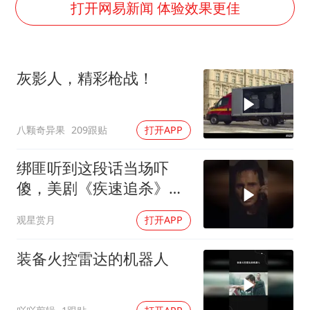
构建更高水平的全民健身公共服务体系
打开网易新闻 体验效果更佳
王艺迪2-4不敌张本美和止步4强
灌溉水坝被隔成鱼塘 村民投诉20余年
灰影人，精彩枪战！
以军士兵把枪口对准中国记者
顾客将调料瓶扔火锅里泄愤
八颗奇异果
209跟贴
打开APP
韩军前线部队连曝丑闻
上海有出现龙卷潜势
绑匪听到这段话当场吓
奋力开创中国式现代化建设新局面
傻，美剧《疾速追杀》名
场面
观星赏月
打开APP
装备火控雷达的机器人