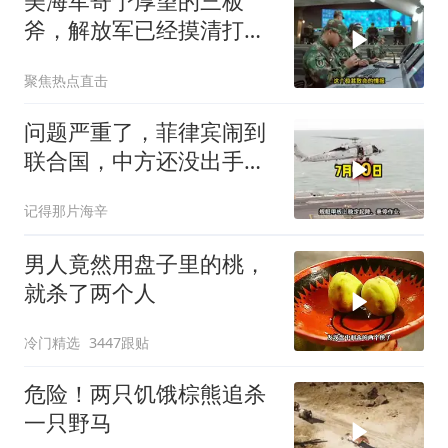
美海军寄予厚望的三板
斧，解放军已经摸清打
法，海空一体联手接下
聚焦热点直击
问题严重了，菲律宾闹到
联合国，中方还没出手，
东盟两国先出手了
记得那片海辛
男人竟然用盘子里的桃，
就杀了两个人
冷门精选
3447跟贴
危险！两只饥饿棕熊追杀
一只野马