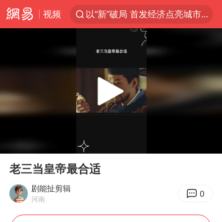
视频
以“新”破局 首发经济点亮城市消费活力
中方回应是否在太平洋海底开采稀土
宇树科技发行价格150.80元/股
外交部发言人就广岛核爆81周年等答记者问
吉林一“温度计大楼”读数爆表
贵州轮胎子公司获美国退税8136万
台风白海豚影响中国已成定局
00:00
01:31
我国编制完成新版全月地质图
Play
Ent
full
中国五箭齐发反制美国
老三当皇帝最合适
女子利用漏洞0元薅走3000多件家电
剧能扯剪辑
0
河南
村民谈“梅姨”：叫的其实是“媒姨”