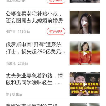
陌上桃花开的
打开APP
公婆变卖老宅补贴小叔，
还妄图霸占儿媳婚前婚房
刚芦雪
119跟贴
打开APP
俄罗斯电商“野莓”遭系统
打击，损失超290亿美元#
野莓＃殃及池鱼
雨果说
27跟贴
丈夫失业妻急着跑路，撞
破和男同学暧昧轻生，反
倒打一耙官官怒怼
椰子唠生活