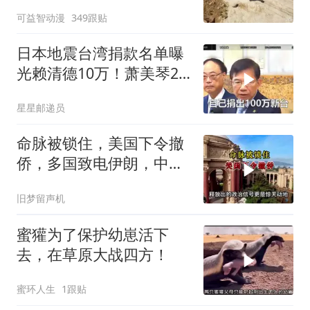
可益智动漫
349跟贴
日本地震台湾捐款名单曝
光赖清德10万！萧美琴20
万，郑丽文100万
星星邮递员
命脉被锁住，美国下令撤
侨，多国致电伊朗，中国
两大判断全部成真
旧梦留声机
蜜獾为了保护幼崽活下
去，在草原大战四方！
蜜环人生
1跟贴