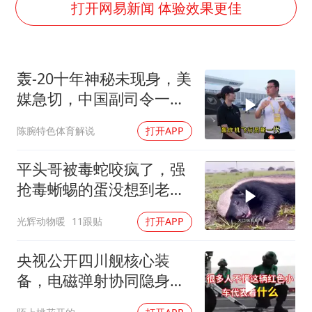
泰国一女公务员妆容引争议 本人回应
打开网易新闻 体验效果更佳
郑国霖回应去景区上班被保安拦下
感觉全东北都在等7号
轰-20十年神秘未现身，美
首次证实！“胶球”存在
媒急切，中国副司令一句
80后女柜员逆袭成4200亿银行副行长
话平息质疑
陈腕特色体育解说
打开APP
多地要求领导干部带头休假
奋进开新局 实干挑大梁
平头哥被毒蛇咬疯了，强
抢毒蜥蜴的蛋没想到老婆
被鬣狗围攻调戏！
光辉动物暖
11跟贴
打开APP
央视公开四川舰核心装
备，电磁弹射协同隐身无
人机，位居世界前列