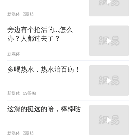
新媒体
2跟贴
旁边有个抢活的…怎么
办？人都过去了？
新媒体
多喝热水，热水治百病！
新媒体
69跟贴
这滑的挺远的哈，棒棒哒
新媒体
2跟贴