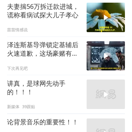
夫妻揣56万拆迁款进城，
谎称看病试探大儿子孝心
苗苗情感说
泽连斯基导弹锁定基辅后
火速道歉，这场豪赌有多
疯狂？
下次再见吧
讲真，是球网先动手
的！！！
新媒体
39跟贴
论背景音乐的重要性！！