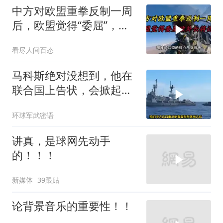
中方对欧盟重拳反制一周
后，欧盟觉得“委屈”，欧
外长将访华谈判
看尽人间百态
马科斯绝对没想到，他在
联合国上告状，会掀起中
方的4重反制
环球军武密语
讲真，是球网先动手
的！！！
新媒体
39跟贴
论背景音乐的重要性！！