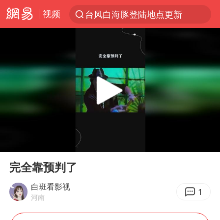
视频
台风白海豚登陆地点更新
以“新”破局 首发经济点亮城市消费活力
台风白海豚进入48小时警戒线
中方回应是否在太平洋海底开采稀土
台风白海豚影响中国已成定局
佛得角门将亮相智利俱乐部主场
看守所辅警收受10万获刑1年
00:00
00:22
多地要求领导干部带头休假
Play
Ent
full
U17国足1分钟轰2球
完全靠预判了
宇树科技发行价格150.80元/股
白班看影视
1
河南
今年已有4位周星驰电影配角去世