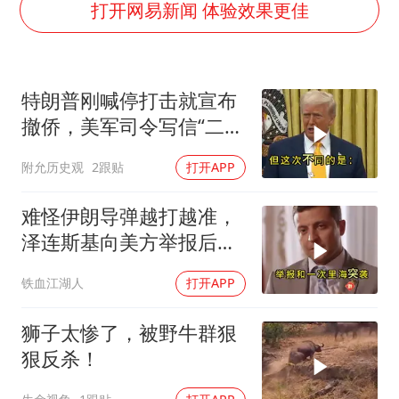
哪吒汽车南宁工厂设备降价20%拍卖
打开网易新闻 体验效果更佳
五粮液渠道价一箱上涨近百元
法国下周开始禁止未经同意的电话营销
特朗普刚喊停打击就宣布
泰国一女公务员妆容引争议 本人回应
撤侨，美军司令写信“二选
80后女柜员逆袭成4200亿银行副行长
一”，伊朗这回还会上当
附允历史观
2跟贴
打开APP
女子利用漏洞0元薅走3000多件家电
吗？
24小时不关空调 电费会更低吗
难怪伊朗导弹越打越准，
奋进开新局 实干挑大梁
泽连斯基向美方举报后，
特朗普宣布不打了
铁血江湖人
打开APP
狮子太惨了，被野牛群狠
狠反杀！