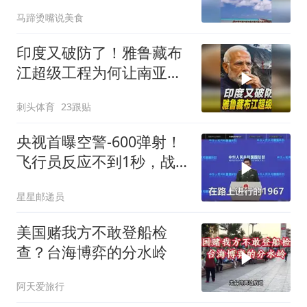
就是其灭顶之灾
马蹄烫嘴说美食
印度又破防了！雅鲁藏布
江超级工程为何让南亚失
眠
刺头体育
23跟贴
央视首曝空警-600弹射！
飞行员反应不到1秒，战
友牺牲无人退缩！
星星邮递员
美国赌我方不敢登船检
查？台海博弈的分水岭
阿天爱旅行