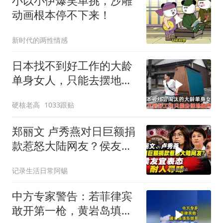
小以小伊爆笑单挑，沙雕
动画根本停不下来！
新时代的两性情感
日本找不到好工作的大龄
单身女人，只能去摆地
摊，一天有多心累？
硬核老高
1033跟贴
郑丽文 卢秀燕对日巨额捐
款惹怒大陆网友？侯友宜
表态耐人寻味
记录生活日常阿蜴
中方专家警告：若菲律宾
敢开第一枪，黄岩岛填岛