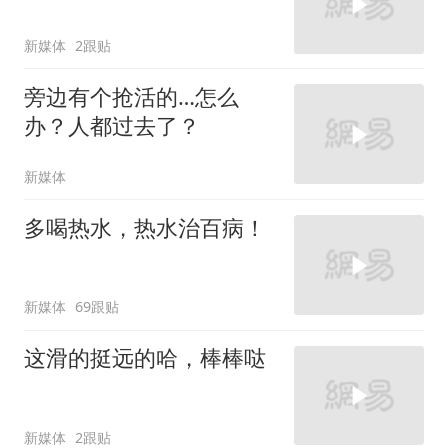
新媒体
2跟贴
旁边有个抢活的…怎么
办？人都过去了？
新媒体
多喝热水，热水治百病！
新媒体
69跟贴
这滑的挺远的哈，棒棒哒
新媒体
2跟贴