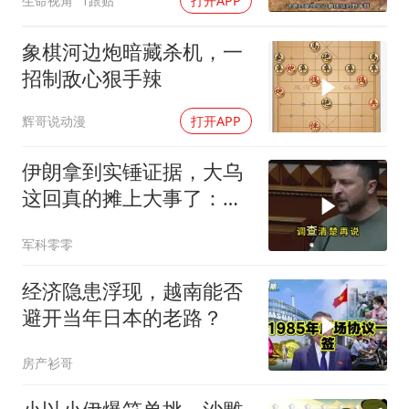
生命视角
1跟贴
打开APP
象棋河边炮暗藏杀机，一
招制敌心狠手辣
辉哥说动漫
打开APP
伊朗拿到实锤证据，大乌
这回真的摊上大事了：私
下致电求和
军科零零
经济隐患浮现，越南能否
避开当年日本的老路？
房产衫哥