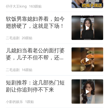
仔仔大王king
163跟贴
软饭男靠媳妇养着，如今
翅膀硬了，这就是下场！
二毛追剧
20跟贴
儿媳妇当着老公的面打婆
婆，儿子不但不帮，还助
纣为虐！
二毛追剧
16跟贴
短剧推荐：这几部热门短
剧让你追到停不下来
小影的娱乐
1跟贴