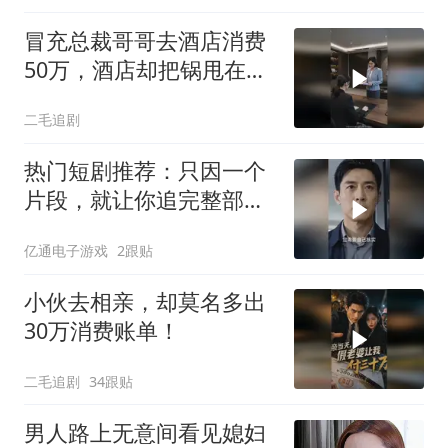
冒充总裁哥哥去酒店消费
50万，酒店却把锅甩在总
裁头上！
二毛追剧
热门短剧推荐：只因一个
片段，就让你追完整部好
剧！
亿通电子游戏
2跟贴
小伙去相亲，却莫名多出
30万消费账单！
二毛追剧
34跟贴
男人路上无意间看见媳妇