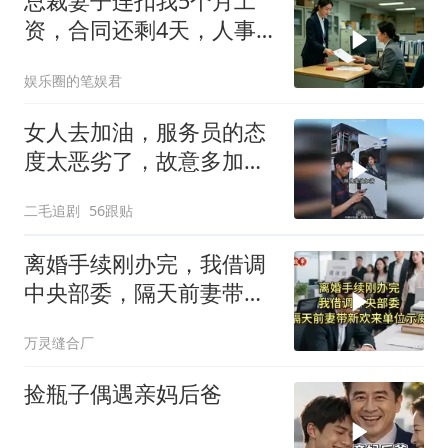
总裁妻子连扣我5个月工
资，合同还剩4天，人事
通知涨薪续签，我
娱乐圈的笔娱君
女人去加油，服务员的态
度太恶劣了，故意多加油
多收钱！
二毛追剧
56跟贴
离婚手续刚办完，我借调
中央部委，隔天前妻带新
欢来单位示威
万灵缝合厂
捡瓶子偶遇亲妈后爸