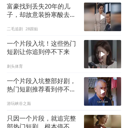
富豪找到丢失20年的儿
子，却故意装扮寒酸去相
认！
二毛追剧
28跟贴
一个片段入坑！这些热门
短剧让你追到停不下来
刺头体育
一个片段入坑整部好剧，
热门短剧推荐看到停不下
来
游玩峡谷之巅
只因一个片段，就追完整
部热门短剧，根本停不下