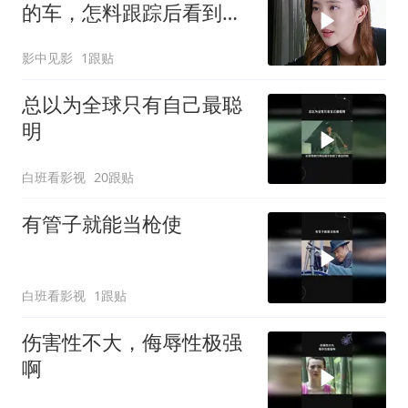
的车，怎料跟踪后看到的
一幕令男人傻了眼
影中见影
1跟贴
总以为全球只有自己最聪
明
白班看影视
20跟贴
有管子就能当枪使
白班看影视
1跟贴
伤害性不大，侮辱性极强
啊