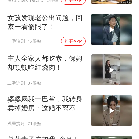
有态度网友19Dsym
5跟贴
打开APP
离婚
女孩发现老公出问题，回
家一看傻眼了！
二毛追剧
12跟贴
打开APP
主人全家人都吃素，保姆
却顿顿吃红烧肉！
二毛追剧
37跟贴
婆婆扇我一巴掌，我转身
卖掉婚房：这婚不离不
行！
观星赏月
21跟贴