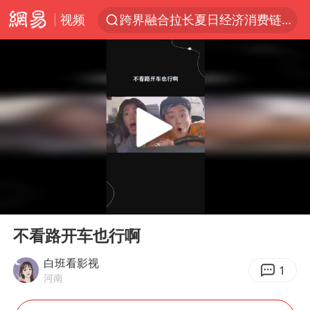
视频
跨界融合拉长夏日经济消费链条
拜登前列腺癌恶化
“白海豚”逼近浙闽沿海
四川宜宾5.5级地震后余震为何不断
2026年7月份居民消费价格同比上涨0.5%
浙江海域将现5到8米巨浪到狂浪
外国游客的“中国游三件套”火了
00:00
00:10
以军士兵把枪口对准中国记者
Play
Ent
full
白海豚在海上打了个结
不看路开车也行啊
方桃子代言广告视频已下架
白班看影视
1
河南
上海大部迎大暴雨