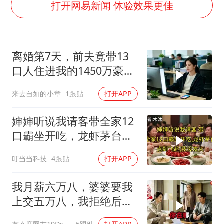
一周大涨超7% 金价为何突然上涨
打开网易新闻 体验效果更佳
河南警方公开征集黑恶犯罪线索
WTT横滨冠军赛女单四强国乒占三席
离婚第7天，前夫竟带13
谢霆锋演唱会隔空祝王菲生日快乐
口人住进我的1450万豪
大爷听AI洒农药 150亩苗一夜枯萎
宅，一开门全傻眼
来去自如的小章
1跟贴
打开APP
央视新主播李秋莹孙亚鹏亮相
构建更高水平的全民健身公共服务体系
婶婶听说我请客带全家12
口霸坐开吃，龙虾茅台点
到飞起，我没发
叮当当科技
4跟贴
打开APP
我月薪六万八，婆婆要我
上交五万八，我拒绝后她
换了门锁，12天后我决意