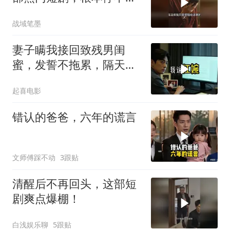
来！
战域笔墨
妻子瞒我接回致残男闺
蜜，发誓不拖累，隔天我
故作欣喜外派德国
起喜电影
错认的爸爸，六年的谎言
文师傅踩不动
3跟贴
清醒后不再回头，这部短
剧爽点爆棚！
白浅娱乐聊
5跟贴