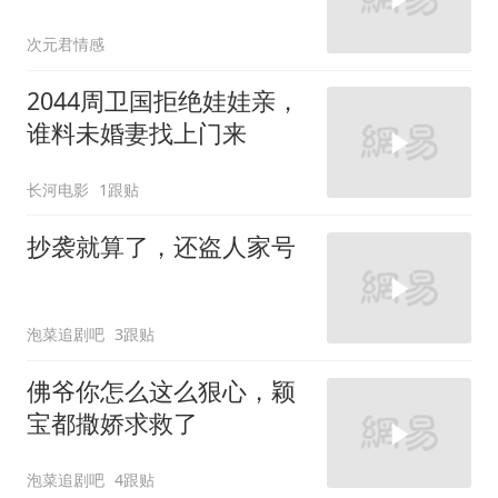
次元君情感
2044周卫国拒绝娃娃亲，
谁料未婚妻找上门来
长河电影
1跟贴
抄袭就算了，还盗人家号
泡菜追剧吧
3跟贴
佛爷你怎么这么狠心，颖
宝都撒娇求救了
泡菜追剧吧
4跟贴