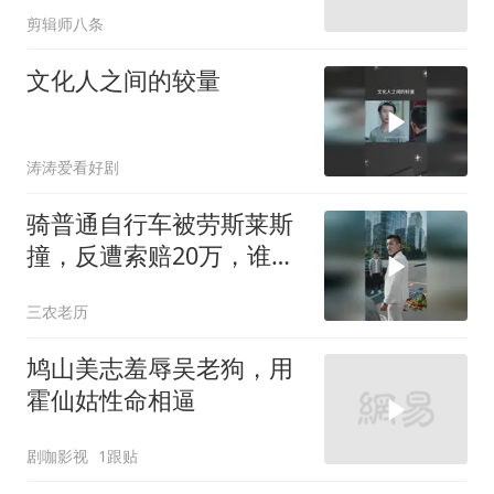
剪辑师八条
文化人之间的较量
涛涛爱看好剧
骑普通自行车被劳斯莱斯
撞，反遭索赔20万，谁知
自行车值3000万
三农老历
鸠山美志羞辱吴老狗，用
霍仙姑性命相逼
剧咖影视
1跟贴