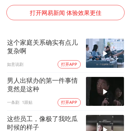
上海大部迎大暴雨
《龙餐馆》 冲奖
打开网易新闻 体验效果更佳
蒯曼挺进WTT横滨冠军赛女单四强
以军士兵把枪口对准中国记者
这个家庭关系确实有点儿
笔试第一被劝弃考涉事副校长被撤职
复杂啊
白海豚5次眼壁置换
如意说剧
打开APP
构建更高水平的全民健身公共服务体系
男人出狱办的第一件事情
竟然是这种
一条剧
1跟贴
打开APP
这些员工，像极了我吃瓜
时候的样子