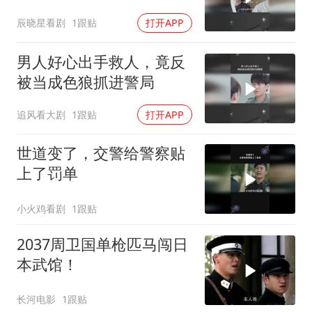
辰晓星看剧
1跟贴
打开APP
男人好心出手救人，竟反
被当成色狼抓进警局
追风看大剧
1跟贴
打开APP
世道变了，交警给警察贴
上了罚单
小火鸡看剧
1跟贴
2037周卫国单枪匹马闯日
本武馆！
长河电影
1跟贴