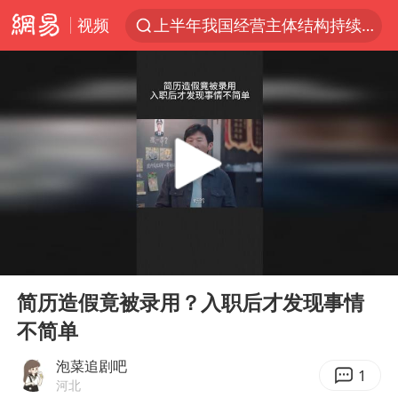
视频
上半年我国经营主体结构持续优化
王传君 《披荆斩棘》
上海：5号线16号线浦江线全线停运
白海豚预计将在浙江苍南到三门一带登陆
今日15时起福州地铁高架区段停运
国足U17与阿森纳决赛取消 并列冠军
王艺迪2-4不敌张本美和止步4强
00:00
00:50
上门女婿出轨女邻居多年被判重婚罪
Play
Ent
full
2025年小学教师减少13.19万
简历造假竟被录用？入职后才发现事情
不简单
王艺迪无缘横滨赛决赛
泰国：高度重视中国游客旅游体验
泡菜追剧吧
1
河北