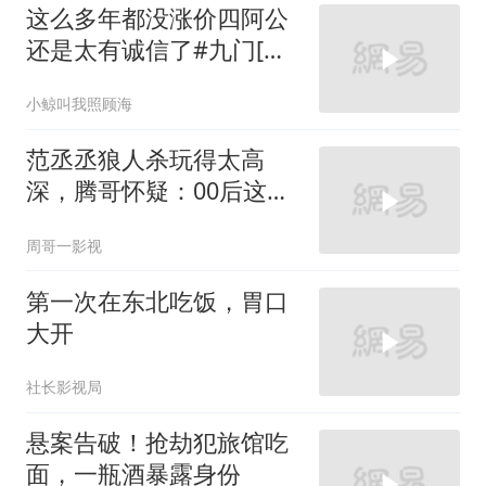
这么多年都没涨价四阿公
还是太有诚信了#九门[话
题]#
小鲸叫我照顾海
范丞丞狼人杀玩得太高
深，腾哥怀疑：00后这么
强？
周哥一影视
第一次在东北吃饭，胃口
大开
社长影视局
悬案告破！抢劫犯旅馆吃
面，一瓶酒暴露身份