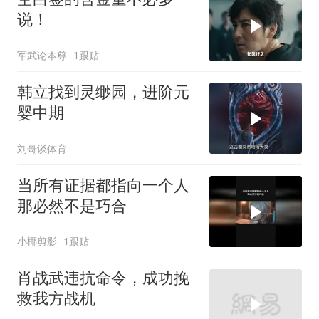
说！
军武论本尊
1跟贴
韩立找到灵缈园，进阶元
婴中期
刘哥谈体育
当所有证据都指向一个人
那必然不是巧合
小椰剪影
1跟贴
肖战武违抗命令，成功挽
救我方战机