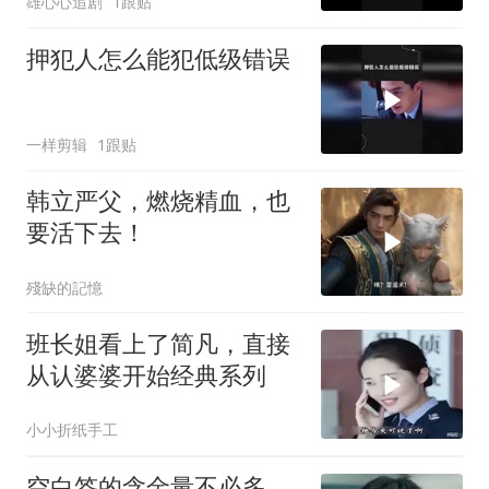
雄心心追剧
1跟贴
押犯人怎么能犯低级错误
一样剪辑
1跟贴
韩立严父，燃烧精血，也
要活下去！
殘缺的記憶
班长姐看上了简凡，直接
从认婆婆开始经典系列
小小折纸手工
空白签的含金量不必多