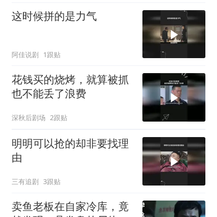
这时候拼的是力气
阿佳说剧
1跟贴
花钱买的烧烤，就算被抓
也不能丢了浪费
深秋后剧场
2跟贴
明明可以抢的却非要找理
由
三有追剧
3跟贴
卖鱼老板在自家冷库，竟