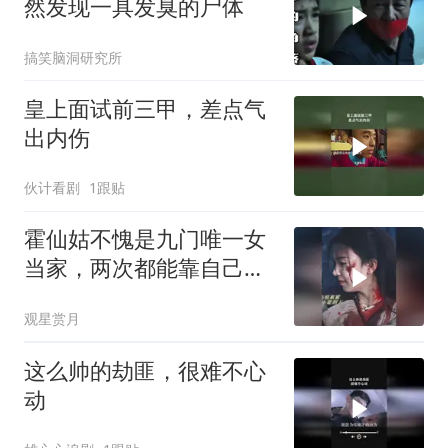
然发现一具发臭的尸体
搞笑脑洞研究所
皇上面试前三甲，差点气
出内伤
伙计看剧
1跟贴
霍仙姑不愧是九门唯一女
当家，两次都能靠自己逆
风翻盘，掌权服众
观星赏月
这么帅的劫匪，很难不心
动