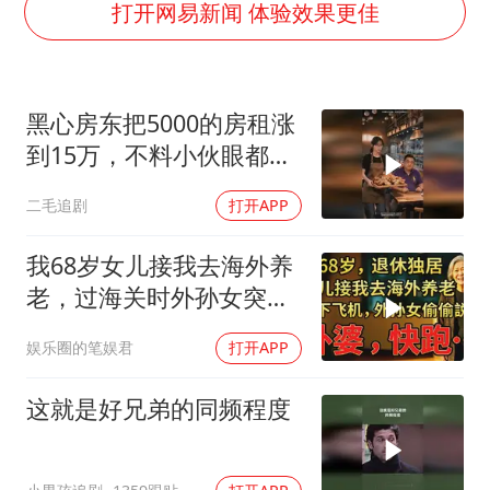
东航：国内客票提前14天免费退改
打开网易新闻 体验效果更佳
日本试射“战斧”导弹，国防部回应
名创优品回应女子吐槽内裤质量差
黑心房东把5000的房租涨
百花奖开幕式
到15万，不料小伙眼都不
胡彦斌韩磊 谁帮谁
眨都同意了！
二毛追剧
打开APP
夯实基础开新局
我68岁女儿接我去海外养
老，过海关时外孙女突然
说：阿嬷，快跑！
娱乐圈的笔娱君
打开APP
这就是好兄弟的同频程度