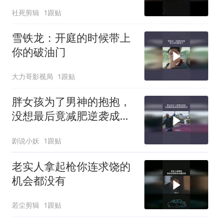
社死剪辑
1跟贴
雪铁龙：开庭的时候带上
你的破油门
大力哥影视局
1跟贴
胖女孩为了男神的抱抱，
没想最后竟减肥逆袭成校
花
剧说小妖
1跟贴
老实人拿起枪你连求饶的
机会都没有
若尘剪辑
1跟贴