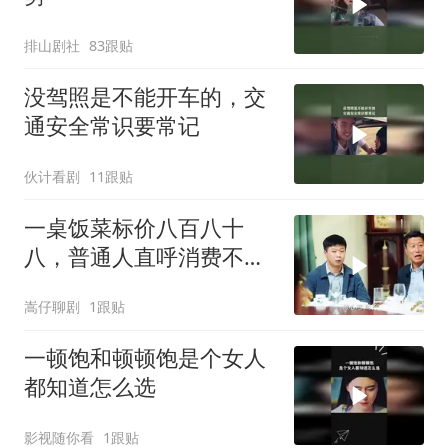
排山剧社
83跟贴
没驾照是不能开车的，交
通安全常识要常记
伙计看剧
11跟贴
一桌饭菜标价八百八十
八，普通人直呼消费不
起，背后真相令人深思
嵩仔聊剧
1跟贴
一顿饱和顿顿饱是个女人
都知道怎么选
影视随你看
1跟贴