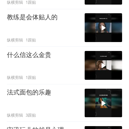
纵横剪辑
1跟贴
教练是会体贴人的
纵横剪辑
1跟贴
什么信这么金贵
纵横剪辑
1跟贴
法式面包的乐趣
纵横剪辑
3跟贴