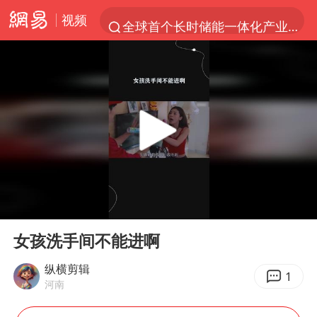
视频
全球首个长时储能一体化产业园量产
台风白海豚已进入24小时警戒线
“秋天的第一杯奶茶”6岁了
上海：台风白海豚或将带来龙卷风
四川宜宾高县4.9级地震致1死
国乒男单横滨冠军赛全军覆没
38岁演员求职万岁山NPC成功
00:00
00:18
胡彦斌获《歌手2026》歌王
Play
Ent
full
U17国足三连胜晋级明日之星半决赛
女孩洗手间不能进啊
美股存储板块集体大跌
纵横剪辑
1
河南
中巨芯：上半年归母净利润1405.77万元