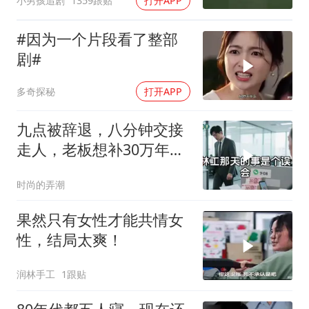
小男孩追剧
1359跟贴
打开APP
#因为一个片段看了整部
剧#
多奇探秘
打开APP
九点被辞退，八分钟交接
走人，老板想补30万年终
奖却发现被拉黑
时尚的弄潮
果然只有女性才能共情女
性，结局太爽！
润林手工
1跟贴