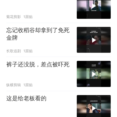
菊花剪影
1跟贴
忘记收稻谷却拿到了免死
金牌
长歌追剧
1跟贴
裤子还没脱，差点被吓死
纵横剪辑
1跟贴
这是给老板看的