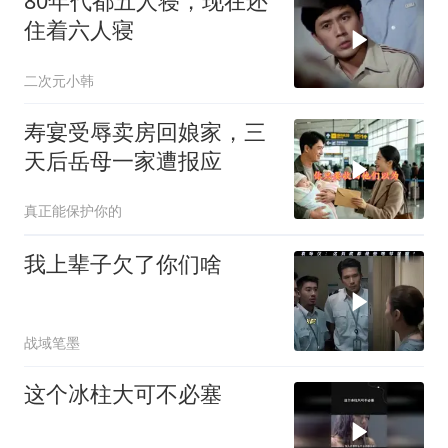
80年代都五人寝，现在还
住着六人寝
二次元小韩
寿宴受辱卖房回娘家，三
天后岳母一家遭报应
真正能保护你的
我上辈子欠了你们啥
战域笔墨
这个冰柱大可不必塞