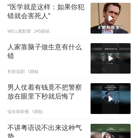
“医学就是这样：如果你犯
错就会害死人”
WILL观影团
245跟贴
人家靠脑子做生意有什么
错
长歌追剧
1跟贴
男人仗着有钱竟不把警察
放在眼里下秒就后悔了
仙女味影视
1跟贴
不讲粤语说不出来这种气
势