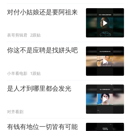
对付小姑娘还是要阿祖来
表哥剪辑君
2跟贴
你这不是应聘是找姘头吧
小羊看电影
1跟贴
是人才到哪里都会发光
对齐看剧
有钱有地位一切皆有可能