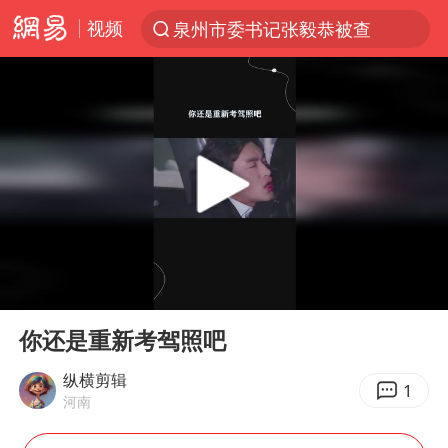
视频
泉州市委书记张毅恭被查
“电影+”如何激发千亿级消费新活力？
全球首个长时储能一体化产业园量产
台风白海豚已进入24小时警戒线
陈垣宇0-3张禹珍 国乒男单全军覆没
四川宜宾市高县4.9级地震致1人死亡
中巨芯：上半年归母净利润1405.77万元
00:00
00:19
中国女篮70-67险胜尼日利亚女篮
Play
Ent
full
名创优品回应女子吐槽内裤质量差
你还是重新考驾照吧
上海：台风白海豚或将带来龙卷风
纵横剪辑
1
河南
出口禁令驱动有色板块大涨