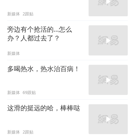
新媒体
2跟贴
旁边有个抢活的…怎么
办？人都过去了？
新媒体
多喝热水，热水治百病！
新媒体
69跟贴
这滑的挺远的哈，棒棒哒
新媒体
2跟贴