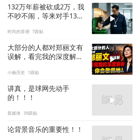
132万年薪被砍成2万，我
不吵不闹，等来对手13倍
年薪挖我
时尚的弄潮
7跟贴
大部分的人都对郑丽文有
误解，看完我的深度解析
你会敬佩她！
小杨历史
1跟贴
讲真，是球网先动手
的！！！
新媒体
39跟贴
论背景音乐的重要性！！