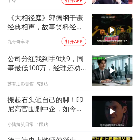
于令
打开APP
《大相径庭》郭德纲于谦
经典相声，故事笑料经典
不断！
九哥哥车评
打开APP
公司分红我到手9块9，同
事最低100万，经理还劝
我续签，我笑了：不签了
苏有朋影音馆
8跟贴
搬起石头砸自己的脚！印
尼高官围剿中企，如今烂
摊子没人收
小陆搞笑日常
1跟贴