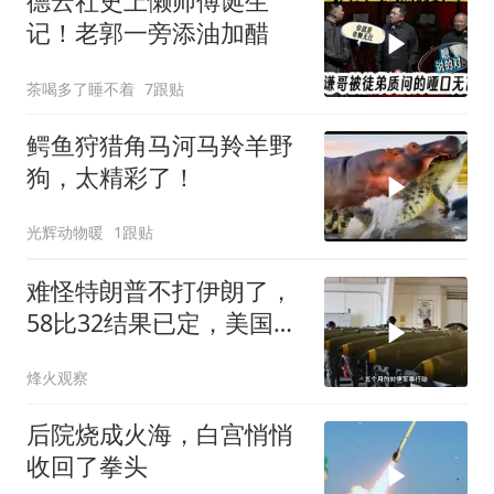
德云社史上懒师傅诞生
记！老郭一旁添油加醋
茶喝多了睡不着
7跟贴
鳄鱼狩猎角马河马羚羊野
狗，太精彩了！
光辉动物暖
1跟贴
难怪特朗普不打伊朗了，
58比32结果已定，美国专
家：一个时代结束
烽火观察
后院烧成火海，白宫悄悄
收回了拳头