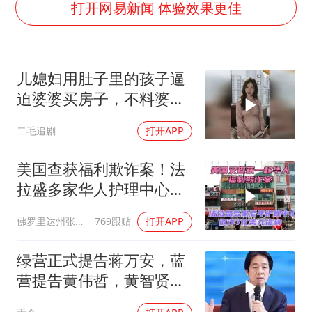
秋天的第一杯奶茶到底有多火
打开网易新闻 体验效果更佳
国防部：中国军队坚决反制任何闹海挑衅图谋
东航：国内客票提前14天免费退改
儿媳妇用肚子里的孩子逼
“今天得有40℃了吧 为啥还不预警”
迫婆婆买房子，不料婆婆
胡彦斌韩磊 谁帮谁
的做法绝了！
二毛追剧
打开APP
胡彦斌获《歌手2026》歌王
38岁演员求职万岁山NPC成功
美国查获福利欺诈案！法
夯实基础开新局
拉盛多家华人护理中心欺
诈7亿美元福利！
佛罗里达州张司令
769跟贴
打开APP
绿营正式提告蒋万安，蓝
营提告黄伟哲，黄智贤不
装了？