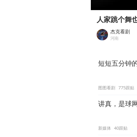
00:00
Play
人家跳个舞
杰克看剧
河南
短短五分钟
图图看剧
775跟贴
讲真，是球
新媒体
40跟贴