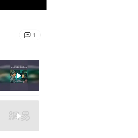
01:47
Enter
fullscreen
1