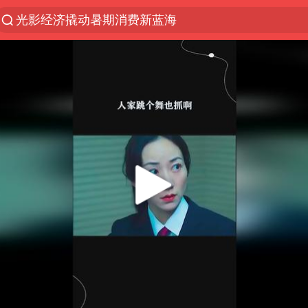
光影经济撬动暑期消费新蓝海
马克·艾伦退出斯诺克中国公开赛
新疆优化调整景区内自驾服务费
上四休三，但降薪1000元，你接受吗？
夏日经济乘“热”而上 消费市场向“新”而行
情侣平潭拍日出坠崖1死1伤
白海豚将正面袭击贯穿浙江
央视新主播李秋莹孙亚鹏亮相
酒店回应车内过夜被收150元
黄金牛市回来了吗
酒店花洒现排泄物住客索赔遭拒