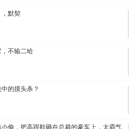
，，默契
家，不输二哈
说中的摸头杀？
追小偷，把高跟鞋砸在总裁的豪车上，太霸气