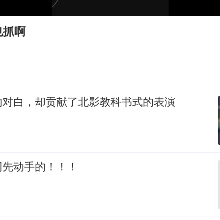
杭州全市有序停课
商场现钱学森巨幅海报 负责人回应
也抓啊
36岁男演员成景区NPC后人气爆棚
全民健身事业高质量发展
台当局重金为“台独”织“皇帝新衣”
几元成本的AI广告导致千万市值蒸发
的对白，却贡献了北影教科书式的表演
乐享全民健身 共筑健康中国
网先动手的！！！