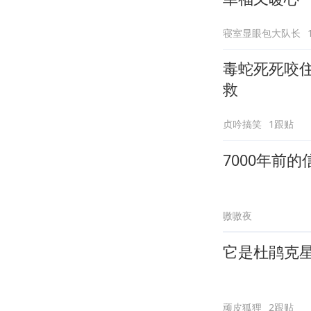
寝室显眼包大队长
毒蛇死死咬
救
贞吟搞笑
1跟贴
7000年前
嗷嗷夜
它是杜鹃克
顽皮狐狸
2跟贴