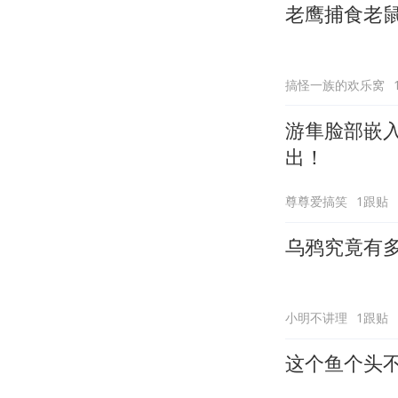
老鹰捕食老
搞怪一族的欢乐窝
游隼脸部嵌
出！
尊尊爱搞笑
1跟贴
乌鸦究竟有
小明不讲理
1跟贴
这个鱼个头