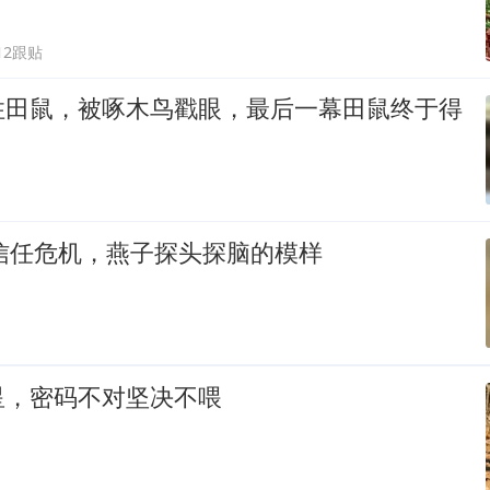
12跟贴
住田鼠，被啄木鸟戳眼，最后一幕田鼠终于得
的信任危机，燕子探头探脑的模样
星，密码不对坚决不喂