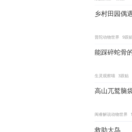
乡村田园偶
普陀动物世界
9跟
能踩碎蛇骨
生灵观察喵
3跟贴
高山兀鹫脑
闽睿解说动物世界
救助大鸟