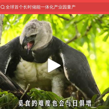
全球首个长时储能一体化产业园量产
台风白海豚加强
中国女篮70-67险胜尼日利亚女篮
四川宜宾高县4.9级地震致1死
名创优品回应女子吐槽内裤质量差
出口禁令驱动有色板块大涨
秋天的第一杯奶茶到底有多火
国防部：中国军队坚决反制任何闹海挑衅图谋
U17国足点球大战淘汰河床晋级决赛
美股存储板块集体大跌
国乒男单横滨冠军赛全军覆没