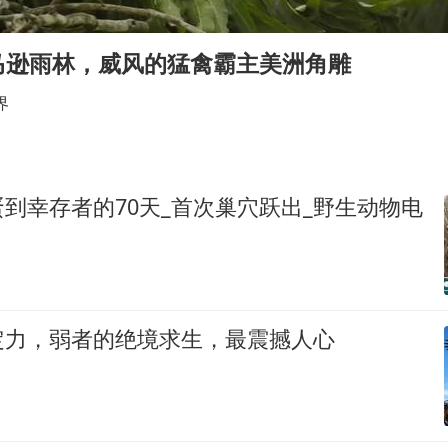
38岁演员求职万岁山NPC成功
胡彦斌获《歌手2026》歌王
马逊雨林，威风的猛禽霸主美洲角雕
日本试射“战斧”导弹，国防部回应
界
胡彦斌韩磊 谁帮谁
“今天得有40℃了吧 为啥还不预警”
夯实基础开新局
到幸存者的70天_首次巢穴跃出_野生动物电
定力，弱者的绝境求生，最震撼人心