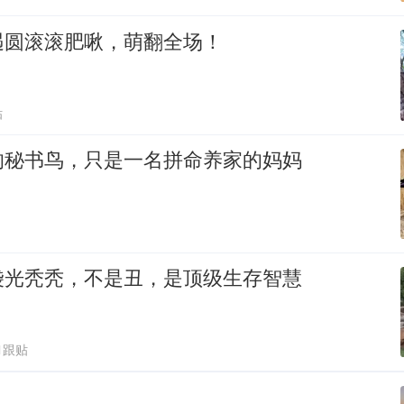
遇圆滚滚肥啾，萌翻全场！
贴
的秘书鸟，只是一名拼命养家的妈妈
袋光秃秃，不是丑，是顶级生存智慧
1跟贴