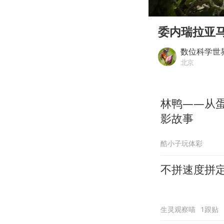
00:00
Play
委内瑞拉亚
数位科学世
北京
林鸭——从蛋
影故事
酷小子玩体彩
不拼速度拼
生灵观察喵
1跟贴