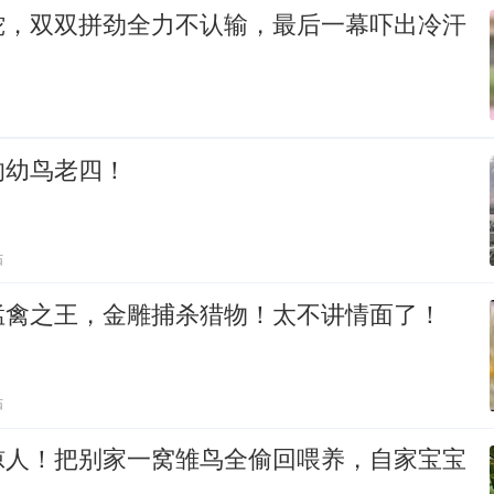
蛇，双双拼劲全力不认输，最后一幕吓出冷汗
的幼鸟老四！
贴
猛禽之王，金雕捕杀猎物！太不讲情面了！
贴
惊人！把别家一窝雏鸟全偷回喂养，自家宝宝