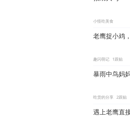
小怪吃美食
老鹰捉小鸡
趣闪萌记
1跟贴
暴雨中鸟妈
吃货的分享
2跟贴
遇上老鹰直接