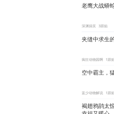
老鹰大战蟒
深渊搞笑
3跟贴
夹缝中求生
疯狂动物园啊
1跟
空中霸主，
蓝少动物解说
1跟
褐翅鸦鹃太
幸福又暖心