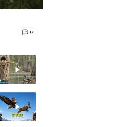
03:39
Enter
fullscreen
0