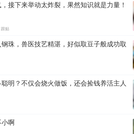
鼠，接下来举动太炸裂，果然知识就是力量！
1跟贴
入钢珠，兽医技艺精湛，好似取豆子般成功取
多聪明？不仅会烧火做饭，还会捡钱养活主人
不小啊