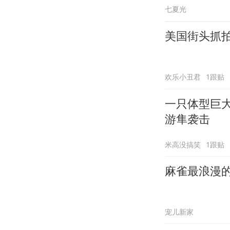
七夏光
美国街头抓
欢乐小丑君
1跟贴
一只体型巨
游隼袭击
米高没搞笑
1跟贴
麻雀最浪漫
宠儿新家