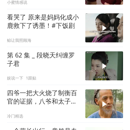
小蜜情感说
了，刚花900万给婆婆换
了套别墅
看哭了 原来是妈妈化成小
鹿救下了诱墨！#下饭剧
鲸让我照顾海
第 62 集 _ 段晓天纠缠罗
子君
娱说一下
1跟贴
四爷一把大火烧了制衡百
官的证据，八爷和太子有
苦难言
冷门精选