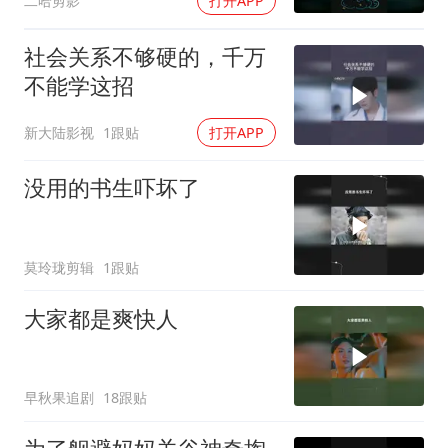
二哈剪影
打开APP
社会关系不够硬的，千万
不能学这招
新大陆影视
1跟贴
打开APP
没用的书生吓坏了
莫玲珑剪辑
1跟贴
大家都是爽快人
早秋果追剧
18跟贴