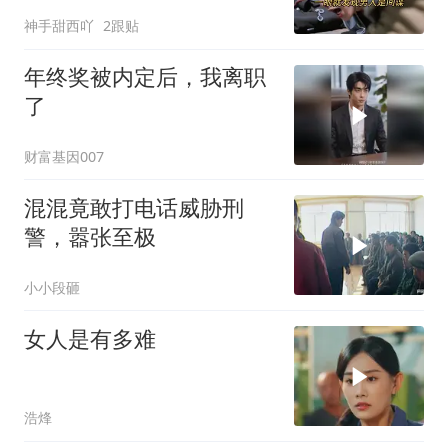
神手甜西吖
2跟贴
年终奖被内定后，我离职
了
财富基因007
混混竟敢打电话威胁刑
警，嚣张至极
小小段砸
女人是有多难
浩烽