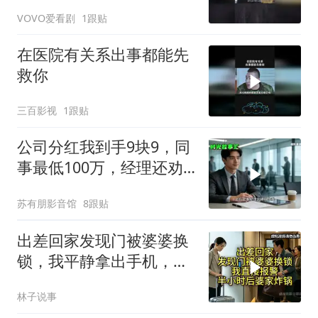
VOVO爱看剧
1跟贴
在医院有关系出事都能先
救你
三百影视
1跟贴
公司分红我到手9块9，同
事最低100万，经理还劝
我续签，我笑了：不签了
苏有朋影音馆
8跟贴
出差回家发现门被婆婆换
锁，我平静拿出手机，半
小时后婆家慌了
林子说事