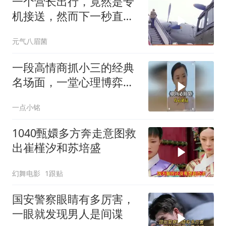
一个营长出行，竟然是专
机接送，然而下一秒直接
把空姐都整懵了
元气八眉菌
一段高情商抓小三的经典
名场面，一堂心理博弈的
现场教学！
一点小铭
1040甄嬛多方奔走意图救
出崔槿汐和苏培盛
幻舞电影
1跟贴
国安警察眼睛有多厉害，
一眼就发现男人是间谍