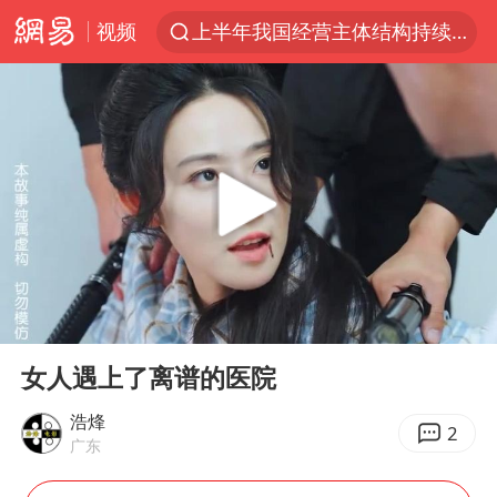
视频
上半年我国经营主体结构持续优化
上海：5号线16号线浦江线全线停运
《披荆斩棘2026》阵容官宣
白海豚北上或致京津冀暴雨
国足U17与阿森纳决赛取消 并列冠军
上海有出现龙卷潜势
王艺迪无缘横滨赛决赛
00:00
05:20
上门女婿出轨女邻居多年被判重婚罪
Play
Ent
full
女子发现前夫婚内与第三者育子
女人遇上了离谱的医院
王艺迪2-4不敌张本美和止步4强
浩烽
2
广东
以军士兵把枪口对准中国记者