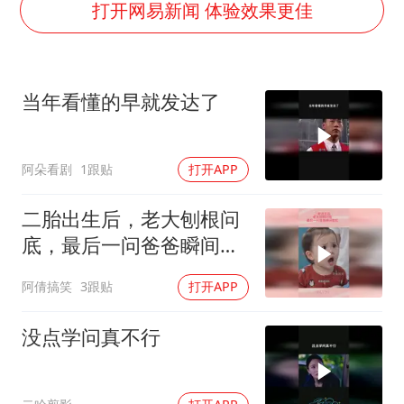
2025年小学教师减少13.19万
打开网易新闻 体验效果更佳
韩军前线部队连曝丑闻
上海大部迎大暴雨
当年看懂的早就发达了
《龙餐馆》 冲奖
武契奇会见泽连斯基有何意图
阿朵看剧
1跟贴
打开APP
笔试第一被劝弃考涉事副校长被撤职
奋力开创中国式现代化建设新局面
二胎出生后，老大刨根问
底，最后一问爸爸瞬间脸
红
阿倩搞笑
3跟贴
打开APP
没点学问真不行