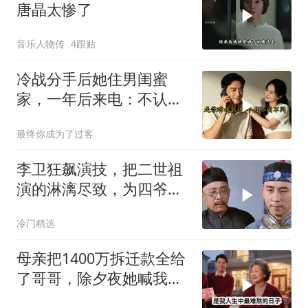
唐晶太惨了
音乐人物传
4跟贴
冷战分手后她住男闺蜜
家，一年后来电：不认错
我就嫁人
最终你成为了过客
李卫狂飙演技，把二世祖
演的淋漓尽致，为四爷铺
路
冷门精选
母亲把1400万拆迁款全给
了哥哥，除夕夜她喊我回
家，我平静地说：不去