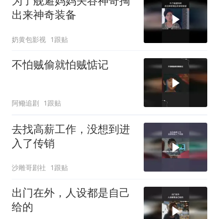
为了舰避妈妈关谷神奇掏
出来神奇装备
奶黄包影视
1跟贴
不怕贼偷就怕贼惦记
阿鳓追剧
1跟贴
去找高薪工作，没想到进
入了传销
沙雕哥剧社
1跟贴
出门在外，人设都是自己
给的