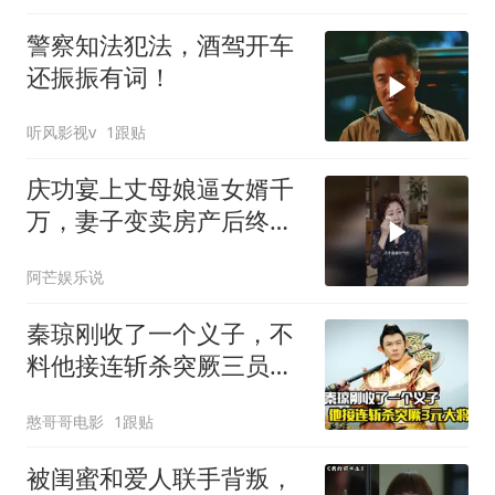
警察知法犯法，酒驾开车
还振振有词！
听风影视v
1跟贴
庆功宴上丈母娘逼女婿千
万，妻子变卖房产后终看
清家人真面目
阿芒娱乐说
秦琼刚收了一个义子，不
料他接连斩杀突厥三员大
将，剧情片
憨哥哥电影
1跟贴
被闺蜜和爱人联手背叛，