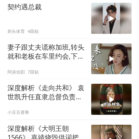
契约遇总裁
刺头体育
4跟贴
妻子跟丈夫谎称加班,转头
就和老板在车里约会,下秒
结局意外
阿谈侦剧
7跟贴
深度解析《走向共和》 袁
世凯升任直隶总督负责接
受防务
小豆豆赛事
深度解析《大明王朝
1566》 嘉靖烧毁供词把浙