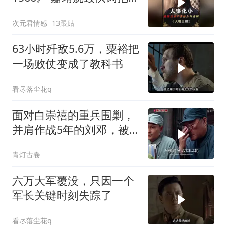
江案子压了下来
次元君情感
13跟贴
63小时歼敌5.6万，粟裕把
一场败仗变成了教科书
看尽落尘花q
面对白崇禧的重兵围剿，
并肩作战5年的刘邓，被
迫分开行动
青灯古卷
六万大军覆没，只因一个
军长关键时刻失踪了
看尽落尘花q