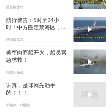
南海跑了
星空解密站
航行警告：5时至24小
时！中方圈定禁海区，美
航母紧急后撤，黄岩岛主
环球谈军武
权已定
美军向商船开火，船员紧
急求救！
汽车乐乐说
讲真，是球网先动手
的！！！
新媒体
39跟贴