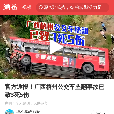
视频
聚“绿”成势，结构转型活力足
维持强台风级！白海豚直奔华东沿海
印度暴发金迪普拉病毒
41岁女子为鼓励女儿考上985研究生
80后女柜员获聘4200亿银行副行长
陕西潼关强降雨引发土崖滑坡1人失联
陕西柞水县突发泥石流致1死2失联
00:00
00:58
24小时不关空调 电费反而更低？
Play
Ent
full
“梅姨”已是老年人 死刑或适用受限
官方通报！广西梧州公交车坠翻事故已
致3死5伤
“事业单位招聘不是人情买卖”
声明：个人原创，仅供参考
美国退回1000亿美元关税
华玲嘉静影院