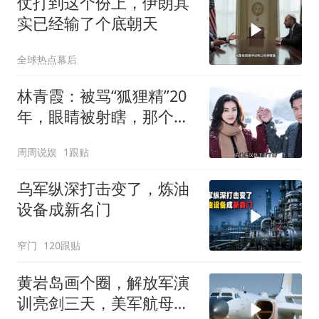
仗打到这个份上，伊朗其
实已经输了个底朝天
全球热点幕后
林青霞：被骂“狐狸精”20
年，眼睛被射瞎，那个男
人只问了一句“谁来出机票
周周说娱
1跟贴
钱？”
乌军纵深打击变了，炼油
设备成新名门
窄门
120跟贴
黄岩岛画个圈，解放军演
训亮剑三天，美军航母从