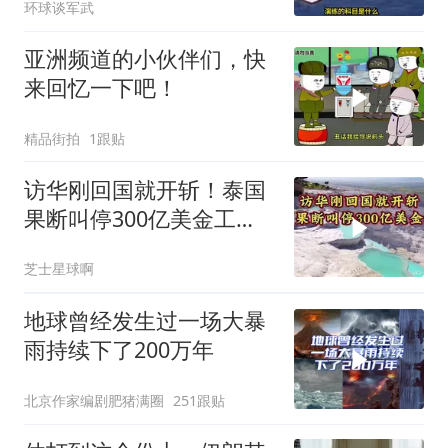
环球谈军武
亚洲频道的小伙伴们，快
来回忆一下吧！
精品街拍
1跟贴
访华刚回国就开斩！泰国
果断叫停300亿美金工
程，转身死磕中泰
芝士星球啊
地球曾经发生过一场大暴
雨持续下了200万年
北京作家编剧肥猪满圈
251跟贴