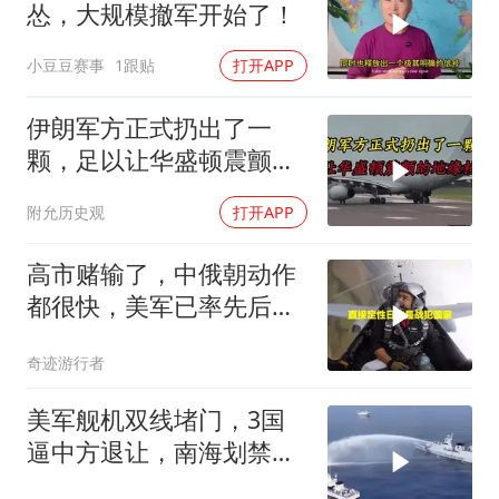
怂，大规模撤军开始了！
小豆豆赛事
1跟贴
打开APP
伊朗军方正式扔出了一
颗，足以让华盛顿震颤的
地缘核弹
附允历史观
打开APP
高市赌输了，中俄朝动作
都很快，美军已率先后撤.
局势变成3对1
奇迹游行者
美军舰机双线堵门，3国
逼中方退让，南海划禁
区，轰-6K已经挂弹