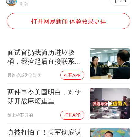
你常吃的兰州拉面要改名了
0
湖南
河南试行周五下午弹性离岗
打开网易新闻 体验效果更佳
南大数院院长疑辞职信里写不想干了
小伙靠AI减肥 45天瘦40斤进了ICU
李亚鹏向地铁吐血女孩捐99999元
面试官扔我简历进垃圾
新华社权威快报|我国编制完成新版全月地质图
桶，我捡起后直接联系其
上司投诉
中国经济展现强大韧性和活力
最终你成为了过客
打开APP
两件事令美国明白，对伊
朗开战麻烦重重
陌上桃花开的
打开APP
真被打怕了！美军彻底认