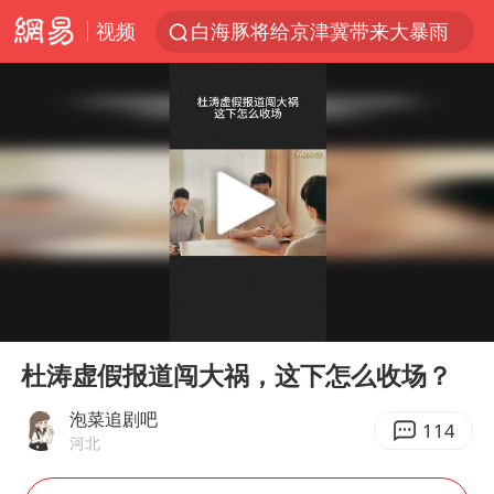
视频
白海豚将给京津冀带来大暴雨
《披荆斩棘2026》阵容官宣
国足U17与阿森纳决赛取消 并列冠军
女子发现前夫婚内与第三者育子
王艺迪无缘横滨赛决赛
2025年小学教师减少13.19万
王艺迪2-4不敌张本美和止步4强
00:00
00:25
以军士兵把枪口对准中国记者
Play
Ent
full
上门女婿出轨女邻居多年被判重婚罪
杜涛虚假报道闯大祸，这下怎么收场？
韩军前线部队连曝丑闻
泡菜追剧吧
114
河北
《龙餐馆》 冲奖