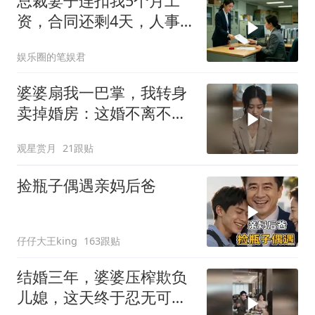
总裁妻子连扣我5个月工
资，合同还剩4天，人事
通知涨薪续签，我
娱乐圈的笔娱君
婆婆扇我一巴掌，我转身
卖掉婚房：这婚不离不
行！
观星赏月
21跟贴
捡瓶子偶遇亲妈后爸
仔仔大王king
163跟贴
结婚三年，婆婆压榨欺负
儿媳，这天终于忍无可