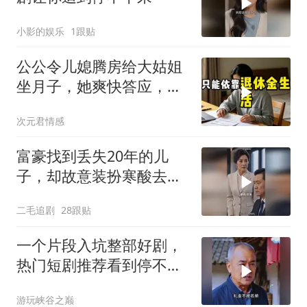
小影的娱乐
1跟贴
公公令儿媳腾房给大姑姐
坐月子，她爽快答应，出
门前带走全部燃气卡和保
次元君情感
单
富豪找到丢失20年的儿
子，却故意装扮寒酸去相
认！
二毛追剧
28跟贴
一个片段入坑整部好剧，
热门短剧推荐看到停不下
来
游玩峡谷之巅