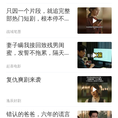
只因一个片段，就追完整
部热门短剧，根本停不下
来！
战域笔墨
妻子瞒我接回致残男闺
蜜，发誓不拖累，隔天我
故作欣喜外派德国
起喜电影
复仇爽剧来袭
逸辰好剧
错认的爸爸，六年的谎言