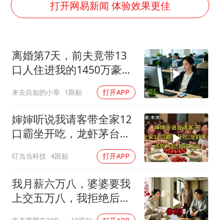
笔试第一被劝弃考涉事副校长被撤职
打开网易新闻 体验效果更佳
构建更高水平的全民健身公共服务体系
挡“张雪机车”民进党当局怕什么
离婚第7天，前夫竟带13
灌溉水坝被隔成鱼塘 村民投诉20余年
口人住进我的1450万豪
萌娃帮爷爷脱玉米 卖力干活超可爱
宅，一开门全傻眼
来去自如的小章
1跟贴
打开APP
奋力开创中国式现代化建设新局面
婶婶听说我请客带全家12
口霸坐开吃，龙虾茅台点
到飞起，我没发
叮当当科技
4跟贴
打开APP
我月薪六万八，婆婆要我
上交五万八，我拒绝后她
换了门锁，12天后我决意