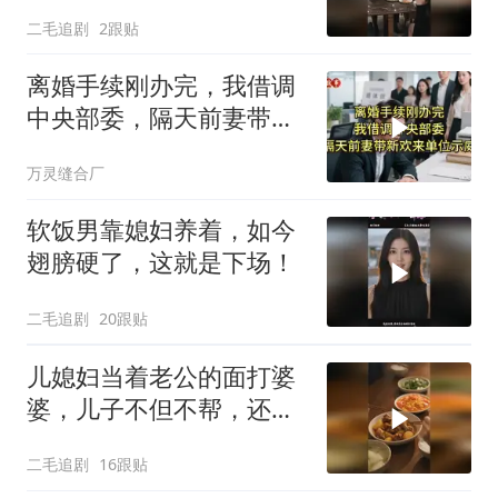
忍！
二毛追剧
2跟贴
离婚手续刚办完，我借调
中央部委，隔天前妻带新
欢来单位示威
万灵缝合厂
软饭男靠媳妇养着，如今
翅膀硬了，这就是下场！
二毛追剧
20跟贴
儿媳妇当着老公的面打婆
婆，儿子不但不帮，还助
纣为虐！
二毛追剧
16跟贴