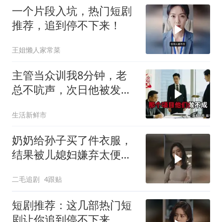
一个片段入坑，热门短剧
推荐，追到停不下来！
王姐懒人家常菜
主管当众训我8分钟，老
总不吭声，次日他被发配
4座郊区仓库
生活新鲜市
奶奶给孙子买了件衣服，
结果被儿媳妇嫌弃太便
宜，脱下来扔了！
二毛追剧
4跟贴
短剧推荐：这几部热门短
剧让你追到停不下来