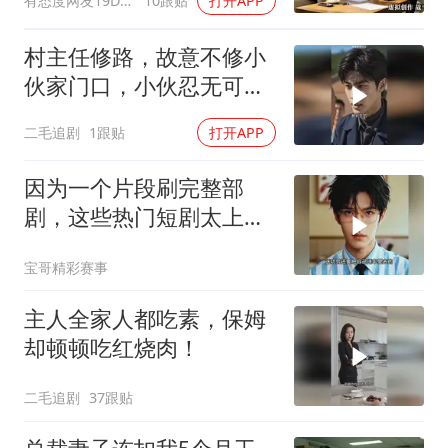
有态度网友19Dsym
10跟贴
打开APP
离婚
村主任修路，故意不修小
伙家门口，小伙忍无可忍
开始报复！
二毛追剧
1跟贴
打开APP
因为一个片段刷完整部
剧，这些热门短剧太上头
了
宝哥精彩赛事
主人全家人都吃素，保姆
却顿顿吃红烧肉！
二毛追剧
37跟贴