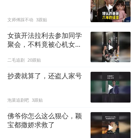
文师傅踩不动
3跟贴
女孩开法拉利去参加同学
聚会，不料竟被心机女冒
充车主！
二毛追剧
20跟贴
抄袭就算了，还盗人家号
泡菜追剧吧
3跟贴
佛爷你怎么这么狠心，颖
宝都撒娇求救了