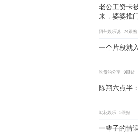
老公工资卡被
来，婆婆推
阿芒娱乐说
24跟贴
一个片段就
吃货的分享
9跟贴
陈翔六点半
呲花娱乐
5跟贴
一辈子的情