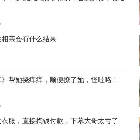
贴
生相亲会有什么结果
痒》帮她挠痒痒，顺便撩了她，怪哇咯！
贴
抢衣服，直接掏钱付款，下幕大哥太亏了