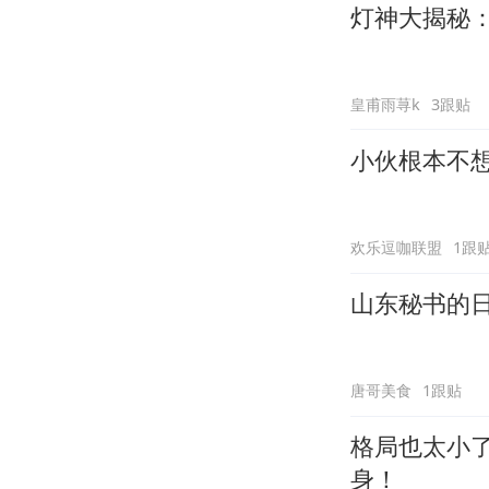
灯神大揭秘
皇甫雨荨k
3跟贴
小伙根本不
欢乐逗咖联盟
1跟
山东秘书的
唐哥美食
1跟贴
格局也太小
身！