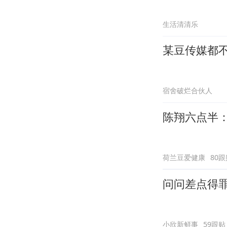
生活清清乐
某豆传媒都
宿舍破烂合伙人
陈翔六点半
荷兰豆爱健康
80跟
问问差点得
小欣新鲜事
59跟贴