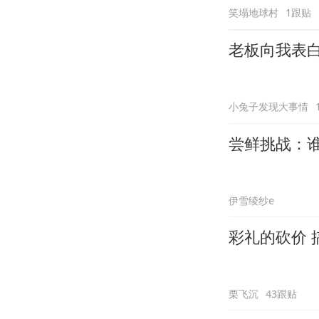
笑塌地球村
1跟贴
老板向我表
小兔子发现大事情
尝鲜挑战：
伊雪绫纱e
彩礼的砍价 
栗飞沉
43跟贴