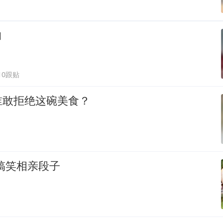
白
10跟贴
谁敢拒绝这碗美食？
搞笑相亲段子