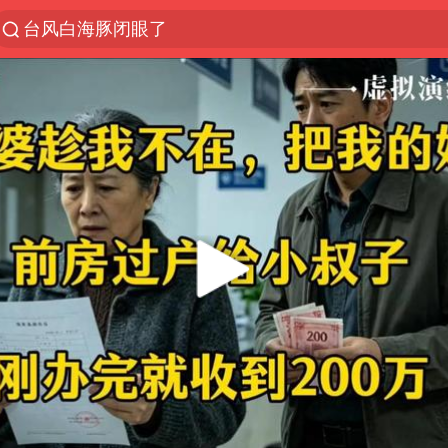
台风白海豚闭眼了
“China Cool”火了，老外爱上中国避暑游
香港宏福苑火灾或由烟头引起
浙江台州《告全体市民书》
枪击案后泰国拟推更严格枪支管控方案
四川宜宾3.4级地震
陕西柞水泥石流已致2死 仍有1人失联
泰国初中生饮弹自尽前开了26枪
多所高校取消艺考
网约车司机充电时猝死保险拒赔
店主称换“青海拉面”招牌后生意更好
上半年国内居民出游人次34.63亿