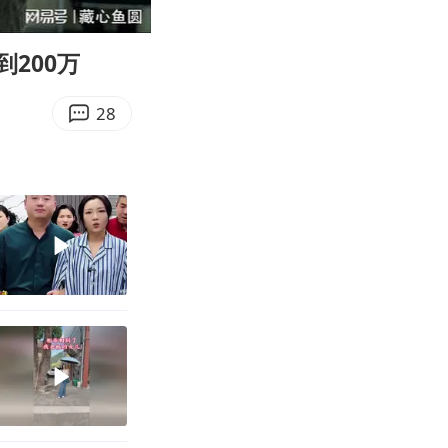
28:34
Enter
fullscreen
200万
28