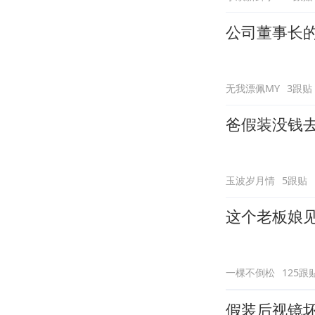
公司董事长
无我漂佩MY
3跟贴
爸假装没钱
玉波岁月情
5跟贴
这个老板娘
一棵不倒松
125跟
假装后视镜