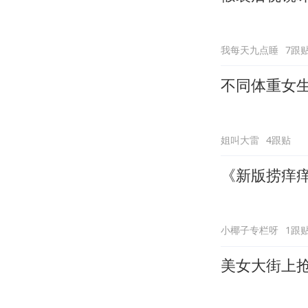
我每天九点睡
7跟
不同体重女
姐叫大雷
4跟贴
《新版捞痒
小椰子专栏呀
1跟
美女大街上