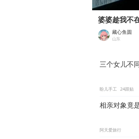
00:00
Play
婆婆趁我不
藏心鱼圆
山东
三个女儿不
盼儿手工
24跟贴
相亲对象竟
阿天爱旅行