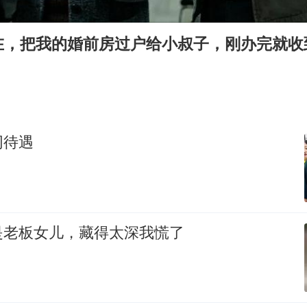
今年第二强台风将带来多大影响
张本智和：零封向鹏不意外
在，把我的婚前房过户给小叔子，刚办完就收到
22岁女生独闯南太行失联12天
新疆沙雅县发生4.5级地震
“准2万亿”之城点名支持三所大学
同待遇
微信新功能：你可以“撤回”你的撤回
习近平心系体育强国建设
是老板女儿，藏得太深我慌了