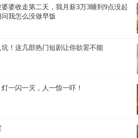
婆婆收走第二天，我月薪3万3睡到9点没起
门问我怎么没做早饭
入坑！这几部热门短剧让你欲罢不能
：灯一闪一灭，人一惊一吓！
谊