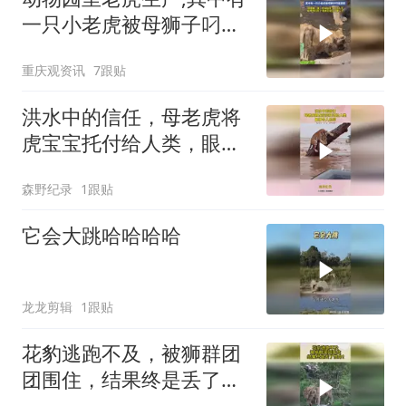
一只小老虎被母狮子叼走
舔舐,拍摄者：第一时间联
重庆观资讯
7跟贴
系了工作人员
洪水中的信任，母老虎将
虎宝宝托付给人类，眼神
令人心碎
森野纪录
1跟贴
它会大跳哈哈哈哈
龙龙剪辑
1跟贴
花豹逃跑不及，被狮群团
团围住，结果终是丢了性
命！