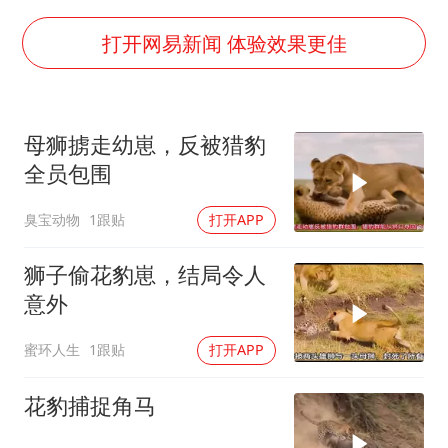
泰国枪击案凶手先杀祖父母后行凶
宇树科技中一签需缴款7.54万元
打开网易新闻 体验效果更佳
国防部：坚决反制任何闹海挑衅图谋
台湾海峡南口北上船舶实施交通管制
母狮掳走幼崽，反被猎豹
“新疆阿勒泰八月能滑雪”不实
全员包围
福建泉州市委书记张毅恭被查
臭宝动物
1跟贴
打开APP
山东潍坊发布大风黄色预警
东方之约 相约未来
狮子偷花豹崽，结局令人
意外
蜜环人生
1跟贴
打开APP
花豹捕捉角马