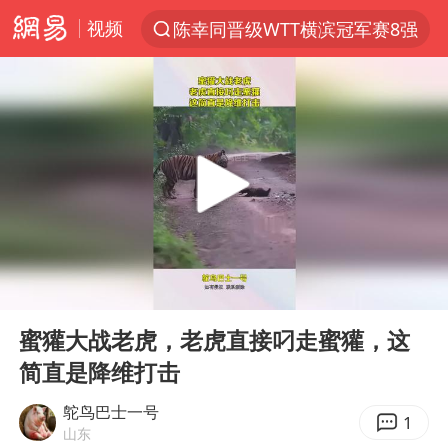
视频
陈幸同晋级WTT横滨冠军赛8强
上半年我国机械工业经济运行稳中有进
我国货物贸易进出口超30万亿元
佛山通报笔试前13被淘汰后5名进体检
河南撤回“领导带薪错峰休假”通知
四川宜宾市高县发生4.9级地震
台风白海豚加强
00:00
00:12
超颖电子拟投资20.86亿建设新项目
Play
Ent
full
向鹏0-3不敌张本智和
蜜獾大战老虎，老虎直接叼走蜜獾，这
简直是降维打击
广东雷州通报特教老师招聘违规事件
“立秋的第一杯奶茶”又爆单了
鸵鸟巴士一号
1
山东