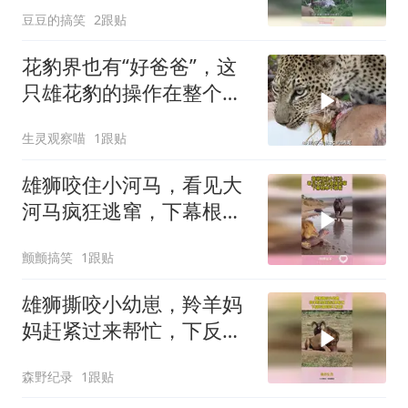
豆豆的搞笑
2跟贴
花豹界也有“好爸爸”，这
只雄花豹的操作在整个草
原都少见
生灵观察喵
1跟贴
雄狮咬住小河马，看见大
河马疯狂逃窜，下幕根本
不敢看
颤颤搞笑
1跟贴
雄狮撕咬小幼崽，羚羊妈
妈赶紧过来帮忙，下反转
来的猝不及防
森野纪录
1跟贴