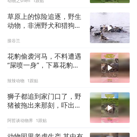
动物之shen
1跟贴
草原上的惊险追逐，野生
动物，非洲野犬和猎狗大
战！
接谷兰
花豹偷袭河马，不料遭遇
“屎喷一身”，下幕花豹反
应亮了
辣辣动物
1跟贴
狮子都追到家门口了，野
猪被拖出来那刻，吓出一
身冷汗！
阿哲谈动物界
1跟贴
动物园里老虎生产,其中有