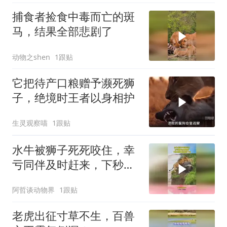
捕食者捡食中毒而亡的斑
马，结果全部悲剧了
动物之shen
1跟贴
它把待产口粮赠予濒死狮
子，绝境时王者以身相护
生灵观察喵
1跟贴
水牛被狮子死死咬住，幸
亏同伴及时赶来，下秒雄
狮直接被顶下河
阿哲谈动物界
1跟贴
老虎出征寸草不生，百兽