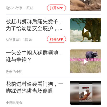
趣知小故事
3跟贴
打开APP
被赶出狮群后痛失爱子，
为了给幼崽安全庇护，狮
子妈妈卑微求和却遭驱
动物趣谈1
1跟贴
打开APP
赶，看母狮卡丽如何用狩
猎夺回体面
一头公牛闯入狮群领地，
谁与争锋？
进击的小明
花豹进村偷袭看门狗，一
脚踩进陷阱当场傻眼
小怪吃美食