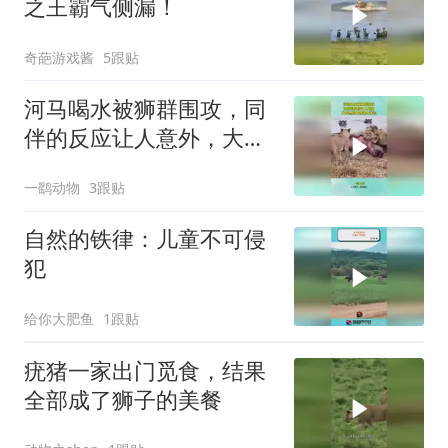
之王霸气侧漏！
奇葩游戏酱
5跟贴
河马喝水被狮群围攻，同
伴的反应让人意外，大自
然的食物链太残忍
一鹞动物
3跟贴
自然的铁律：儿童不可侵
犯
给你大肥鱼
1跟贴
疣猪一家出门觅食，结果
全部成了狮子的美餐