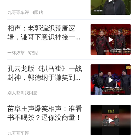
九哥哥车评
4跟贴
相声：老郭编织荒唐逻
辑，谦哥下意识神接一
句，直接笑翻剧场
一杯浓茶
6跟贴
孔云龙版《扒马褂》一战
封神，郭德纲于谦笑到失
控
别人都叫我阿腈
苗阜王声爆笑相声：谁看
书不喝茶？逗你没商量！
九哥哥车评