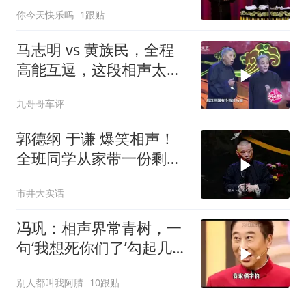
你今天快乐吗
1跟贴
马志明 vs 黄族民，全程
高能互逗，这段相声太逗
了
九哥哥车评
郭德纲 于谦 爆笑相声！
全班同学从家带一份剩
饭，于谦负责吃！拿我当
市井大实话
垃圾桶了？
冯巩：相声界常青树，一
句‘我想死你们了’勾起几代
回忆
别人都叫我阿腈
10跟贴