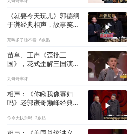
九哥哥车评
《就要今天玩儿》郭德纲
于谦经典相声，故事笑料
经典不断！
茶喝多了睡不着
6跟贴
苗阜、王声《歪批三
国》，花式歪解三国演
义，各种奇葩论据笑点频
九哥哥车评
出
相声：《你瞅我像寡妇
吗》老郭谦哥巅峰经典爆
笑相声太搞笑太逗了
你今天快乐吗
2跟贴
相声：《美国总统讲义