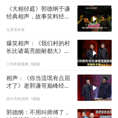
《大相径庭》郭德纲于谦
经典相声，故事笑料经典
不断！
九哥哥车评
爆笑相声：《我们村的村
长比诸葛亮能耐都大》郭
德纲 于谦
三年的老核桃
6跟贴
相声：《你当流氓有点屈
才了》老郭谦哥巅峰经典
爆笑相声太搞笑了
你今天快乐吗
1跟贴
郭德纲：不用叫师傅了，