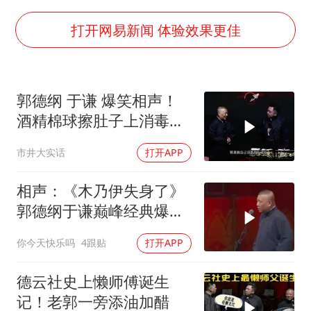
光伏八巨头签署“不低于成本价”倡议
台州《告全体市民书》：非必要不外出
打开网易新闻 体验效果更佳
胡彦斌获《歌手2026》歌王
宇树王兴兴被问了360多个问题
郭德纲 于谦 爆笑相声！
微信新功能：你可以“撤回”你的撤回
酒精棉球擦肚子上消毒，
视频丨森林温泉、油菜花海、丹崖碧水……解锁各地夏日限定体验
拿云南白药擦刀，是不是
市井大实话
打开APP
擦反了？
四川宜宾地震网友称睡觉被摇醒
夯实基础开新局
相声：《木乃伊失身了》
郭德纲于谦巅峰经典爆笑
相声太搞笑太逗了
你今天快乐吗
4跟贴
打开APP
德云社史上懒师傅诞生
记！老郭一旁添油加醋