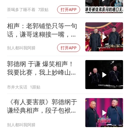
茶喝多了睡不着
7跟贴
打开APP
相声：老郭铺垫只等一句
话，谦哥迷糊接一嘴，包
袱瞬间完成升华
别人都叫我阿腈
打开APP
郭德纲 于谦 爆笑相声！
我要比赛，我上妙峰山干
嘛去？你去拜一拜冠军老
市井大实话
1跟贴
祖庙
《有人要害朕》郭德纲于
谦经典相声，段子包袱满
满！
别人都叫我阿腈