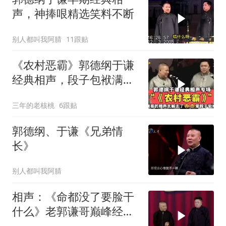
声，神捧哏精选笑料不断
别人都叫我阿腈
11跟贴
《农村恶霸》郭德纲于谦
经典相声，段子包袱满
满！
三年的老核桃
6跟贴
郭德纲、于谦《兄弟情
长》
别人都叫我阿腈
相声：《命都没了要脸干
什么》老郭谦哥巅峰经典
爆笑相声太逗了