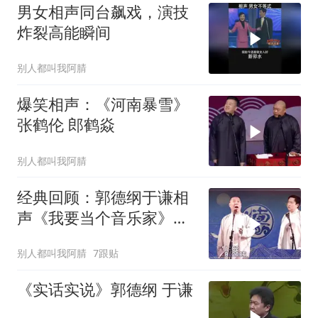
男女相声同台飙戏，演技
炸裂高能瞬间
别人都叫我阿腈
爆笑相声：《河南暴雪》
张鹤伦 郎鹤焱
别人都叫我阿腈
经典回顾：郭德纲于谦相
声《我要当个音乐家》幽
默风趣爆笑不断
别人都叫我阿腈
7跟贴
《实话实说》郭德纲 于谦