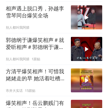
相声遇上脱口秀，孙越李
雪琴同台爆笑全场
别人都叫我阿腈
郭德纲于谦爆笑相声＃就
爱听相声＃郭德纲于谦＃
开心一笑
别人都叫我阿腈
1跟贴
方清平爆笑相声！可惜我
姥姥走的早 她活着吐槽冠
军 大杂院改独户
市井大实话
15跟贴
爆笑相声！岳云鹏贱门有