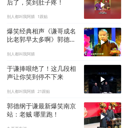
后了，笑到肚子疼！
别人都叫我阿腈
1跟贴
爆笑经典相声《谦哥成名
比老郭早太多啊》郭德纲
于谦
别人都叫我阿腈
于谦捧哏绝了！这几段相
声让你笑到停不下来
别人都叫我阿腈
21跟贴
郭德纲于谦最新爆笑南京
站：老贼 哪里跑！