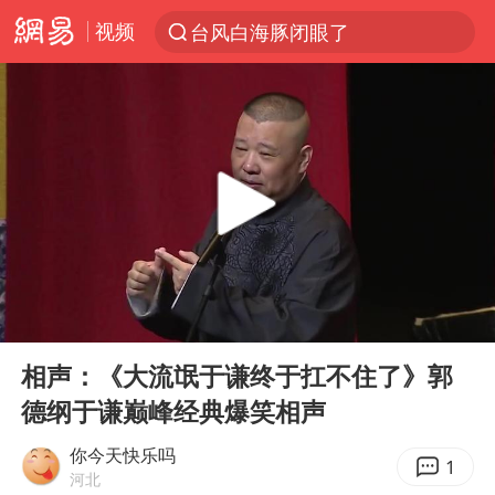
视频
台风白海豚闭眼了
“China Cool”火了，老外爱上中国避暑游
泰国初中生饮弹自尽前开了26枪
云南一地村民过火把节意外灼伤16人
浙江海事局启动Ⅰ级防台应急响应
美国7月非农就业人数意外减少2.3万人
用AI造出新病毒意味着什么
00:00
15:11
预计“白海豚”明晚将在浙江舟山到福建福鼎一带沿海登陆
Play
Ent
full
美股创4月份以来最大单周涨幅
相声：《大流氓于谦终于扛不住了》郭
德纲于谦巅峰经典爆笑相声
女子被狗舔脚确诊三级暴露 医生回应
泰国校园枪击事件已致8死30余伤
你今天快乐吗
1
河北