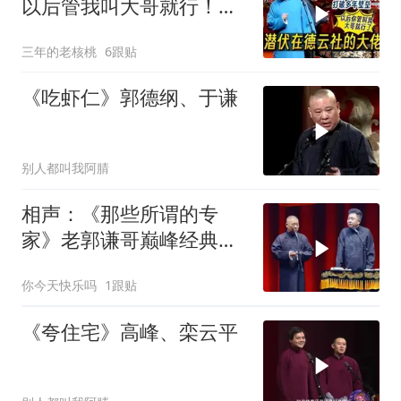
以后管我叫大哥就行！孔
云龙一战惊呆老郭
三年的老核桃
6跟贴
《吃虾仁》郭德纲、于谦
别人都叫我阿腈
相声：《那些所谓的专
家》老郭谦哥巅峰经典爆
笑相声太搞笑太逗
你今天快乐吗
1跟贴
《夸住宅》高峰、栾云平