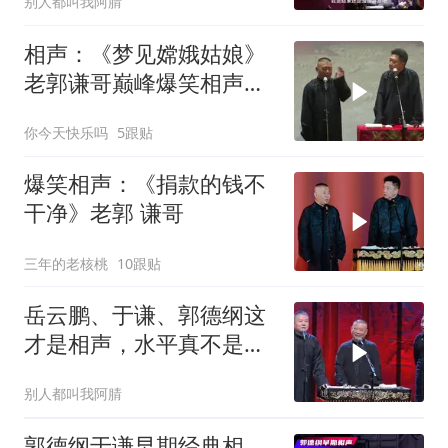
别人都叫我阿腈
相声：《梦见嫦娥姑娘》
老郭谦哥巅峰爆笑相声太
搞笑了
你今天快乐吗
5跟贴
爆笑相声：《捐款的钱不
干净》老郭 谦哥
三年的老核桃
10跟贴
岳云鹏、于谦、郭德纲这
才是相声，水平真不是盖
的！
别人都叫我阿腈
郭德纲于谦早期经典相