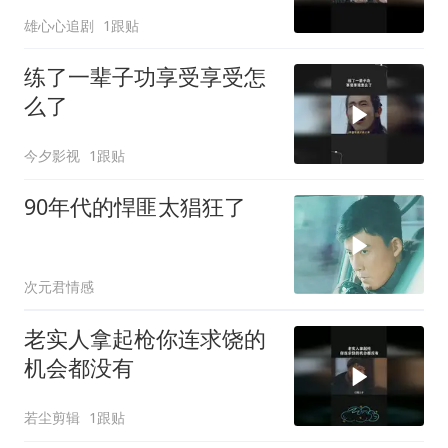
雄心心追剧
1跟贴
练了一辈子功享受享受怎
么了
今夕影视
1跟贴
90年代的悍匪太猖狂了
次元君情感
老实人拿起枪你连求饶的
机会都没有
若尘剪辑
1跟贴