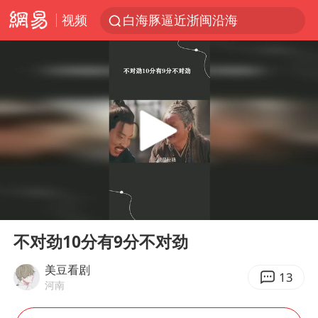
视频
白海豚逼近浙闽沿海
四川宜宾5.5级地震后余震为何不断
白海豚5次眼壁置换
上海轨交全网络地面高架区段限速运行
王艺迪无缘横滨赛决赛
奇飞云任内蒙古兴安盟盟委书记
浙江海域将现5到8米巨浪到狂浪
00:00
00:42
武契奇会见泽连斯基有何意图
Play
Ent
full
台铃电动车仅骑一年就断电趴窝
不对劲10分有9分不对劲
上海大部迎大暴雨
美豆看剧
13
河南
方桃子代言广告视频已下架