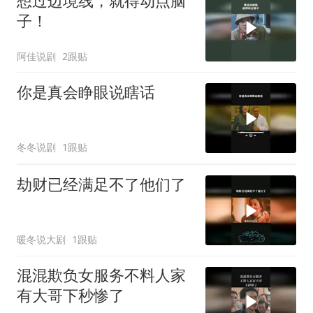
想过边境线，就得动点脑
子！
阿佳说剧
2跟贴
你是真会睁眼说瞎话
冬冬说剧
1跟贴
劫财已经满足不了他们了
暖冬说大剧
1跟贴
混混欺负女服务不料人家
有大哥下秒惨了