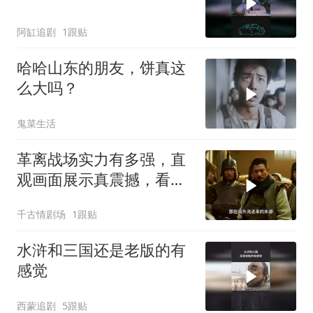
阿缸追剧
1跟贴
哈哈山东的朋友，饼真这
么大吗？
鬼菜生活
革离战场实力有多强，直
观画面展示真震撼，看完
你就彻底懂了
千古情剧场
1跟贴
水浒和三国还是老版的有
感觉
西蒙追剧
5跟贴