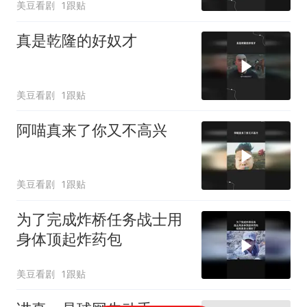
美豆看剧
1跟贴
真是乾隆的好奴才
美豆看剧
1跟贴
阿喵真来了你又不高兴
美豆看剧
1跟贴
为了完成炸桥任务战士用
身体顶起炸药包
美豆看剧
1跟贴