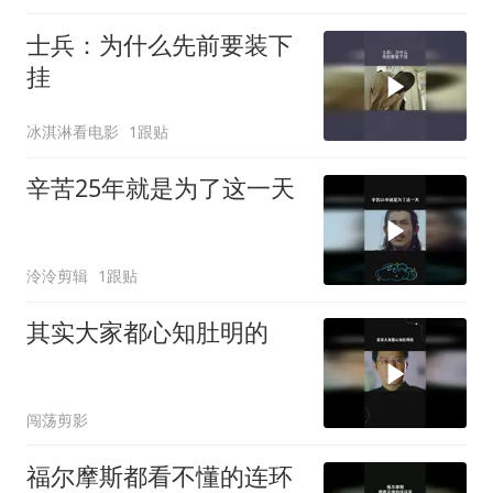
士兵：为什么先前要装下
挂
冰淇淋看电影
1跟贴
辛苦25年就是为了这一天
泠泠剪辑
1跟贴
其实大家都心知肚明的
闯荡剪影
福尔摩斯都看不懂的连环