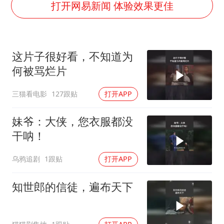
“伊斯兰版北约”出现
打开网易新闻 体验效果更佳
伯克希尔净买入约200亿美元股票
上交绝杀清华 姚明笑出表情包
这片子很好看，不知道为
曝美下令调查弹药库存信息遭泄露事件
何被骂烂片
白海豚在海上打了个结
三猫看电影
127跟贴
打开APP
构建更高水平的全民健身公共服务体系
妹爷：大侠，您衣服都没
干呐！
乌鸦追剧
1跟贴
打开APP
知世郎的信徒，遍布天下