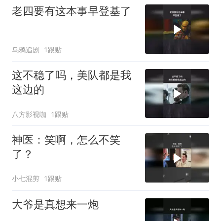
老四要有这本事早登基了
乌鸦追剧
1跟贴
这不稳了吗，美队都是我
这边的
八方影视咖
1跟贴
神医：笑啊，怎么不笑
了？
小七混剪
1跟贴
大爷是真想来一炮