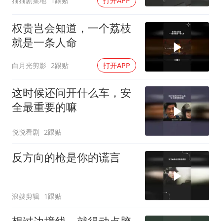
猫猫剧集地
1跟贴
打开APP
权贵岂会知道，一个荔枝
就是一条人命
白月光剪影
2跟贴
打开APP
这时候还问开什么车，安
全最重要的嘛
悦悦看剧
2跟贴
反方向的枪是你的谎言
浪嫂剪辑
1跟贴