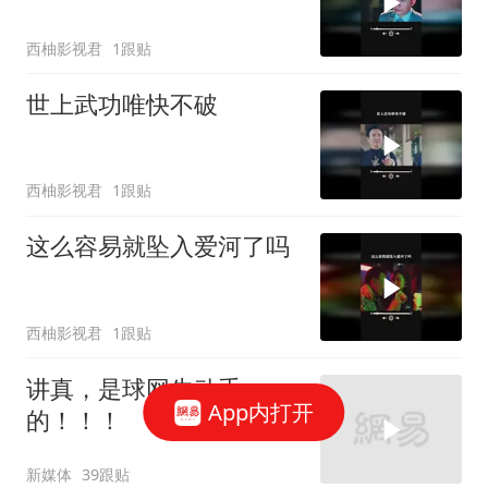
西柚影视君
1跟贴
世上武功唯快不破
西柚影视君
1跟贴
这么容易就坠入爱河了吗
西柚影视君
1跟贴
讲真，是球网先动手
App内打开
的！！！
新媒体
39跟贴