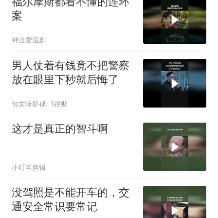
福尔摩斯都看不懂的连环
案
神泣爱追剧
男人仗着有钱竟不把警察
放在眼里下秒就后悔了
仙女味影视
1跟贴
这才是真正的智斗啊
小叮当剪辑
没驾照是不能开车的，交
通安全常识要常记