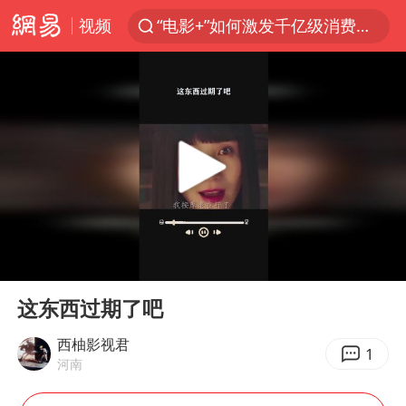
视频
“电影+”如何激发千亿级消费新活力？
秘鲁和墨西哥宣布恢复外交关系
沙特土耳其巴基斯坦签署共同防务协议
中医教你一招提升气血
全球首个长时储能一体化产业园量产
四川宜宾市高县4.9级地震致1人死亡
胜宏科技：股票交易异常波动
00:00
00:17
U17国足点球大战淘汰河床晋级决赛
Play
Ent
full
百花奖开幕式
这东西过期了吧
日本试射“战斧”导弹，国防部回应
西柚影视君
1
河南
胡彦斌韩磊 谁帮谁