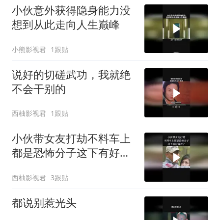
小伙意外获得隐身能力没
想到从此走向人生巅峰
小熊影视君
1跟贴
说好的切磋武功，我就绝
不会干别的
西柚影视君
1跟贴
小伙带女友打劫不料车上
都是恐怖分子这下有好戏
看了
西柚影视君
3跟贴
都说别惹光头