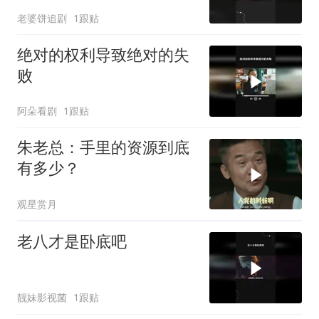
老婆饼追剧
1跟贴
绝对的权利导致绝对的失
败
阿朵看剧
1跟贴
朱老总：手里的资源到底
有多少？
观星赏月
老八才是卧底吧
靓妹影视菌
1跟贴