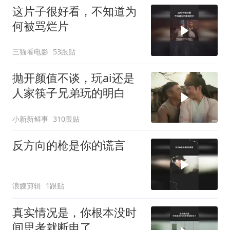
这片子很好看，不知道为
何被骂烂片
三猫看电影
53跟贴
抛开颜值不谈，玩ai还是
人家筷子兄弟玩的明白
小新新鲜事
310跟贴
反方向的枪是你的谎言
浪嫂剪辑
1跟贴
真实情况是，你根本没时
间思考就断电了