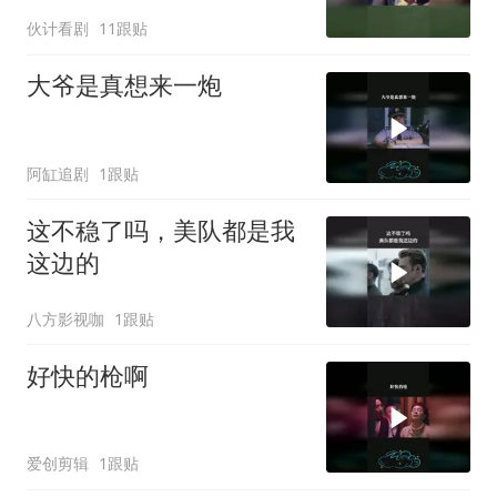
伙计看剧
11跟贴
大爷是真想来一炮
阿缸追剧
1跟贴
这不稳了吗，美队都是我
这边的
八方影视咖
1跟贴
好快的枪啊
爱创剪辑
1跟贴