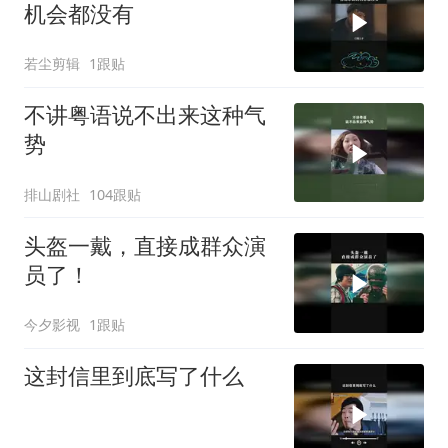
机会都没有
若尘剪辑
1跟贴
不讲粤语说不出来这种气
势
排山剧社
104跟贴
头盔一戴，直接成群众演
员了！
今夕影视
1跟贴
这封信里到底写了什么