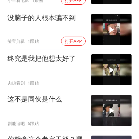
小羊看电影
1跟贴
打开APP
没脑子的人根本骗不到
莹宝剪辑
1跟贴
打开APP
终究是我把他想太好了
肉鸡看剧
1跟贴
这不是同伙是什么
剧能追吧
6跟贴