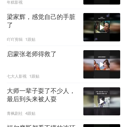
年糕影视
梁家辉，感觉自己的手脏
了
吖吖剪辑
1跟贴
启蒙张老师得救了
七大人影视
1跟贴
大师一辈子耍了不少人，
最后到头来被人耍
青枫剧社
4跟贴