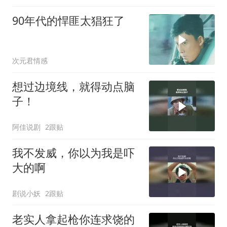
90年代的悍匪太猖狂了
次元君情感
想过边境线，就得动点脑
子！
阿佳说剧
2跟贴
我不发威，你以为我是吓
大的啊
剧说小妖
2跟贴
老实人拿起枪你连求饶的