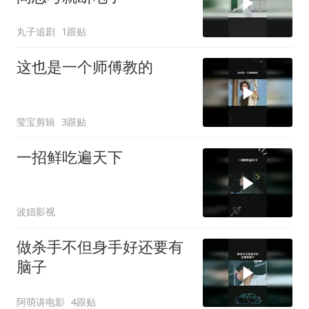
丸子追剧
1跟贴
这也是一个师傅教的
莹宝剪辑
3跟贴
一招鲜吃遍天下
波妞影视
做杀手不但身手好还要有
脑子
阿萌讲电影
4跟贴