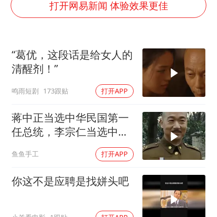
胡彦斌获《歌手2026》歌王
打开网易新闻 体验效果更佳
名创优品回应女子吐槽内裤质量差
秋天的第一杯奶茶到底有多火
“葛优，这段话是给女人的
38岁演员求职万岁山NPC成功
清醒剂！”
国防部：中国军队坚决反制任何闹海挑衅图谋
鸣雨短剧
173跟贴
打开APP
我国外贸延续良好增长态势
夯实基础开新局
蒋中正当选中华民国第一
任总统，李宗仁当选中华
民国副总统
鱼鱼手工
打开APP
你这不是应聘是找姘头吧