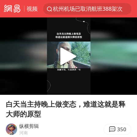
视频
杭州机场已取消航班388架次
浙江省委书记：该停下的坚决停下来
中国籍豪华游艇富商之子在泰国被杀
白海豚北上或致京津冀暴雨
广西公开征集涉黑涉恶犯罪线索
看完所有石窟需2000元？景区回应
上海中心千吨“镇楼神器”摆动明显
00:00
00:57
新疆一婚礼线上邀请引热议
Play
Ent
full
世界第1特鲁姆普斯诺克中国赛一轮游
白天当主持晚上做变态，难道这就是释
大师的原型
国足U17与阿森纳决赛取消 并列冠军
上门女婿出轨女邻居多年被判重婚罪
纵横剪辑
350
河南