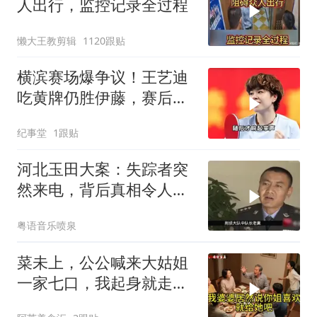
人出行，监控记录全过程
懒大王教剪辑
1120跟贴
横滨赛场爆争议！王艺迪
吃黄牌仍胜伊藤，赛后一
幕令全场肃然起敬
纪事堂
1跟贴
河北玉田大案：失踪者突
然来电，背后真相令人震
惊
粤语音乐喷泉
菜未上，公公喊来大姑姐
一家七口，我起身就走，
他怒喊：一万三谁付？