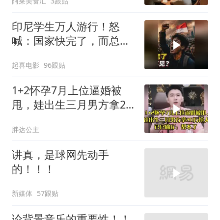
阿莱美食汇
3跟贴
印尼学生万人游行！怒
喊：国家快完了，而总统
却装看不见？
起喜电影
96跟贴
1+2怀孕7月上位逼婚被
甩，娃出生三月男方拿20
万抢人，官官痛斥
胖达公主
讲真，是球网先动手
的！！！
新媒体
57跟贴
论背景音乐的重要性！！