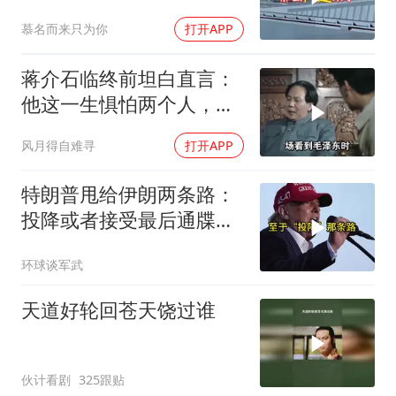
前线
慕名而来只为你
打开APP
蒋介石临终前坦白直言：
他这一生惧怕两个人，却
只敬佩一个人！
风月得自难寻
打开APP
特朗普甩给伊朗两条路：
投降或者接受最后通牒，
伊朗两条都没选，转头又
环球谈军武
打下美军一架无人机
天道好轮回苍天饶过谁
伙计看剧
325跟贴