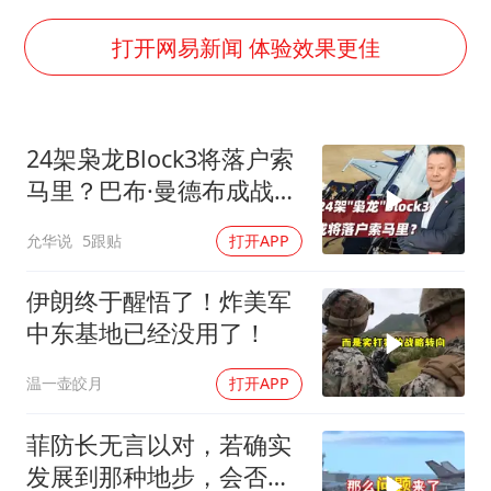
构建更高水平的全民健身公共服务体系
韩军前线部队连曝丑闻
打开网易新闻 体验效果更佳
云南一男子胃中取出180颗铁钉
曹颖儿子首次演长剧
24架枭龙Block3将落户索
以军士兵把枪口对准中国记者
马里？巴布·曼德布成战略
奋力开创中国式现代化建设新局面
支点
允华说
5跟贴
打开APP
伊朗终于醒悟了！炸美军
中东基地已经没用了！
温一壶皎月
打开APP
菲防长无言以对，若确实
发展到那种地步，会否上