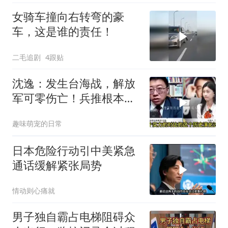
女骑车撞向右转弯的豪
车，这是谁的责任！
二毛追剧
4跟贴
沈逸：发生台海战，解放
军可零伤亡！兵推根本没
意义，就是作死
趣味萌宠的日常
日本危险行动引中美紧急
通话缓解紧张局势
情动则心痛就
男子独自霸占电梯阻碍众