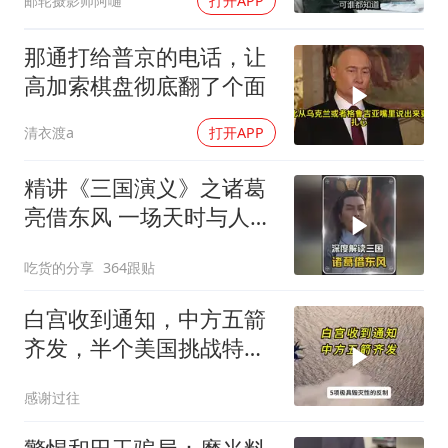
邮轮摄影师阿嗵
打开APP
那通打给普京的电话，让
高加索棋盘彻底翻了个面
清衣渡a
打开APP
精讲《三国演义》之诸葛
亮借东风 一场天时与人性
博弈的权谋大戏
吃货的分享
364跟贴
白宫收到通知，中方五箭
齐发，半个美国挑战特朗
普，中期选举难了
感谢过往