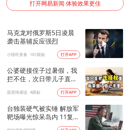
上海全力守护市民“菜篮子”
打开网易新闻 体验效果更佳
暑期研学游升温 在旅途中增长知识
猫咪过火把节被抹成黑猫
马克龙对俄罗斯5日凌晨
宝妈给四胞胎取名平安喜乐
袭击基辅反应强烈
BLG经理辟谣Bin离队
小怪吃美食
181跟贴
打开APP
总书记点赞的非遗苗绣焕发新生机
公婆硬接侄子过暑假，我
拦不住，次日带儿子直飞
普吉岛，婆婆傻眼
苗苗情感说
4跟贴
打开APP
台独装硬气被实锤 解放军
靶场曝光惊呆岛内 11复刻
台北城反登陆演练全公开