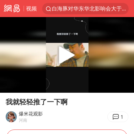
视频
白海豚对华东华北影响会大于巴威
以拒绝“和平委员会”的加沙和平计划
浙江省甬江发生2026年第1号洪水
美将每月供乌爱国者拦截导弹
独闯南太行的失联女生最后轨迹已确认
央视新主播李秋莹母校发文祝贺
白海豚北上或致京津冀暴雨
00:00
03:31
全球最大级别运输船通过长江大桥
Play
Ent
full
上门女婿出轨女邻居多年被判重婚罪
我就轻轻推了一下啊
国足U17与阿森纳决赛取消 并列冠军
爆米花观影
1
河南
香港刷新1884年以来最高气温纪录