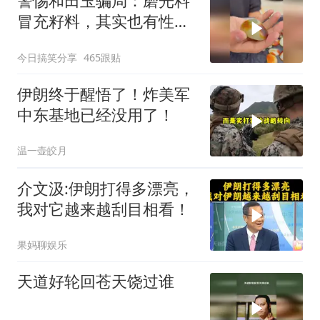
警惕和田玉骗局：磨光料
冒充籽料，其实也有性价
比
今日搞笑分享
465跟贴
伊朗终于醒悟了！炸美军
中东基地已经没用了！
温一壶皎月
介文汲:伊朗打得多漂亮，
我对它越来越刮目相看！
果妈聊娱乐
天道好轮回苍天饶过谁