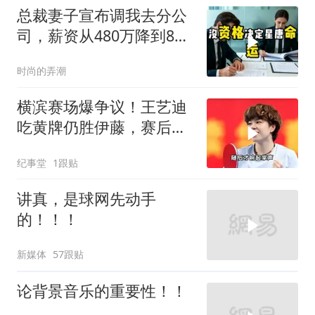
总裁妻子宣布调我去分公
司，薪资从480万降到8
万，我递交辞呈
时尚的弄潮
横滨赛场爆争议！王艺迪
吃黄牌仍胜伊藤，赛后一
幕令全场肃然起敬
纪事堂
1跟贴
讲真，是球网先动手
的！！！
新媒体
57跟贴
论背景音乐的重要性！！