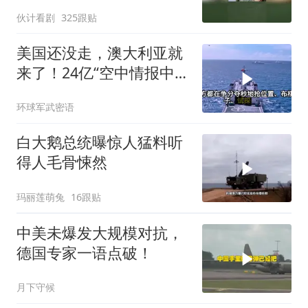
伙计看剧
325跟贴
美国还没走，澳大利亚就
来了！24亿“空中情报中
心”刚到手就杀入南海
环球军武密语
白大鹅总统曝惊人猛料听
得人毛骨悚然
玛丽莲萌兔
16跟贴
中美未爆发大规模对抗，
德国专家一语点破！
月下守候