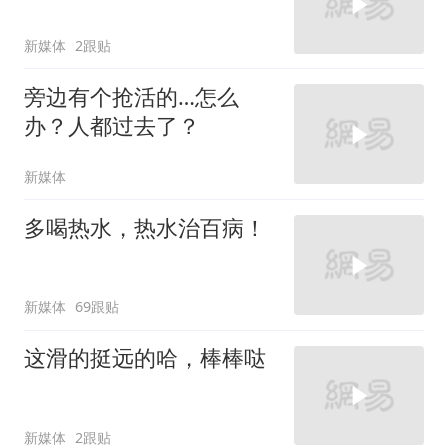
新媒体
2跟贴
旁边有个抢活的…怎么
办？人都过去了？
新媒体
多喝热水，热水治百病！
新媒体
69跟贴
这滑的挺远的哈，棒棒哒
新媒体
2跟贴