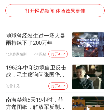
台湾海峡南口北上船舶实施交通管制
“新疆阿勒泰八月能滑雪”不实
打开网易新闻 体验效果更佳
向鹏0-3不敌张本智和
四川宜宾地震网友称睡觉被摇醒
地球曾经发生过一场大暴
DeepSeek投资宇树科技意味什么
雨持续下了200万年
公司“上四休三”但要降薪1000元
北京作家编剧肥猪满圈
290跟贴
打开APP
东方之约 相约未来
1962年中印边境自卫反击
战，毛主席询问张国华能
否获胜
初雪未见
打开APP
南海禁航5天19小时，菲
方递图纸，解放军反制组