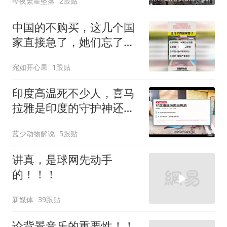
今夜繁星坠落
2跟贴
中国的不购买，这几个国
家直接急了，她们忘了谁
才是金主
宛如开心果
1跟贴
印度高温死不少人，喜马
拉雅是印度的守护神还是
救星
蓝少动物解说
5跟贴
讲真，是球网先动手
的！！！
新媒体
39跟贴
论背景音乐的重要性！！