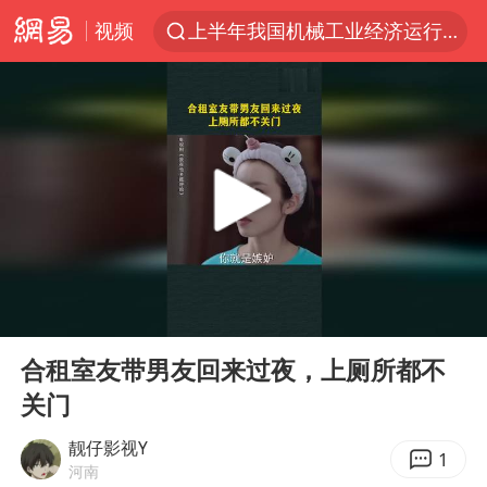
视频
上半年我国机械工业经济运行稳中有进
官方通报教师招聘笔试前13名被淘汰
台风白海豚加强
河南撤回“领导带薪错峰休假”通知
广东雷州通报特教老师招聘违规事件
“立秋的第一杯奶茶”又爆单了
A股三大股指收涨
00:00
00:36
泰国枪击案凶手先杀祖父母后行凶
Play
Ent
full
宇树科技中一签需缴款7.54万元
合租室友带男友回来过夜，上厕所都不
关门
中国军队坚决反制任何闹海图谋
方程豹钛9新车申报
靓仔影视Y
1
河南