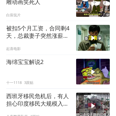
雕动画笑死人
白宸侃片
被扣5个月工资，合同剩4
天，总裁妻子突然涨薪续
签，我递辞呈她慌了
起喜电影
海绵宝宝解说2
十一1118
3跟贴
西班牙移民危机后，有人
担心印度移民大规模入侵
中国，这可能吗？