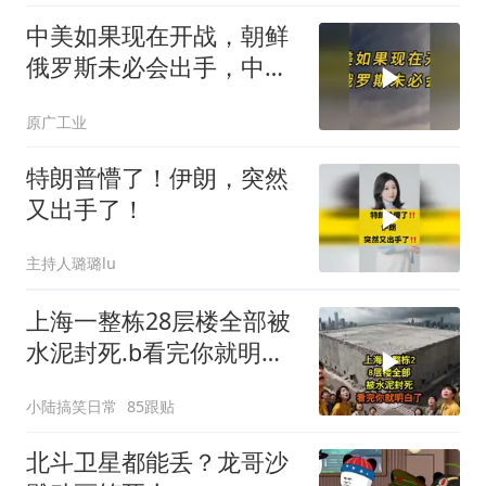
中美如果现在开战，朝鲜
俄罗斯未必会出手，中国
只能靠这四支力量
原广工业
特朗普懵了！伊朗，突然
又出手了！
主持人璐璐lu
上海一整栋28层楼全部被
水泥封死.b看完你就明白
了..s
小陆搞笑日常
85跟贴
北斗卫星都能丢？龙哥沙