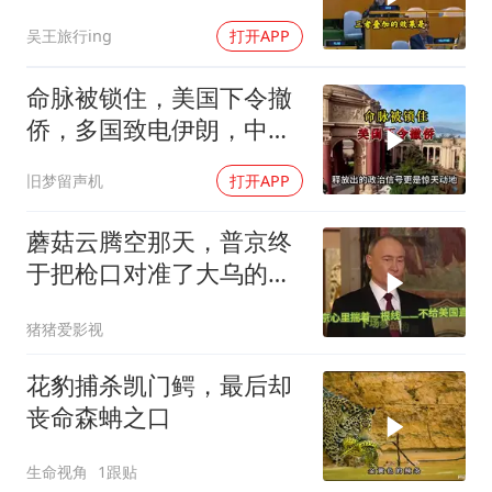
合拳已到位
吴王旅行ing
打开APP
命脉被锁住，美国下令撤
侨，多国致电伊朗，中国
两大判断全部成真
旧梦留声机
打开APP
蘑菇云腾空那天，普京终
于把枪口对准了大乌的军
火库
猪猪爱影视
花豹捕杀凯门鳄，最后却
丧命森蚺之口
生命视角
1跟贴