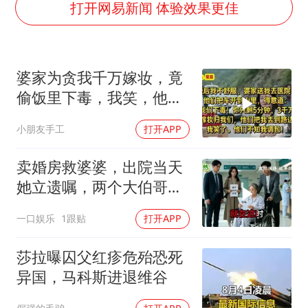
扎哈罗娃批广岛市长不提美国原子弹
打开网易新闻 体验效果更佳
女子利用漏洞0元薅走3000多件家电
金饰克价大幅跳涨
婆家为贪我千万嫁妆，竟
关之琳否认与27岁模特的恋情
偷饭里下毒，我笑，他们
多地要求领导干部带头休假
却不知我调包！
小朋友手工
打开APP
对话重庆地铁吐血女孩
奋进开新局 实干挑大梁
卖婚房救婆婆，出院当天
她立遗嘱，两个大伯哥傻
眼
一口娱乐
1跟贴
打开APP
莎拉曝囚父红疹危殆恐死
异国，马科斯进退维谷