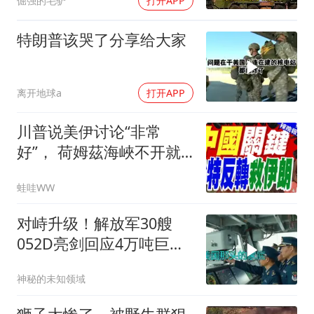
倔强的毛驴
打开APP
特朗普该哭了分享给大家
离开地球a
打开APP
川普说美伊讨论“非常
好”， 荷姆茲海峽不开就
出重拳｜帅化民.孙大千.
蛙哇WW
谢寒冰｜辣晚报20260805
对峙升级！解放军30艘
052D亮剑回应4万吨巨舰
挑衅
神秘的未知领域