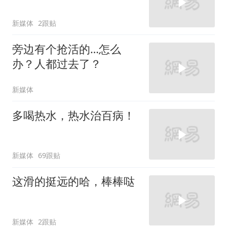
新媒体
2跟贴
旁边有个抢活的…怎么
办？人都过去了？
新媒体
多喝热水，热水治百病！
新媒体
69跟贴
这滑的挺远的哈，棒棒哒
新媒体
2跟贴