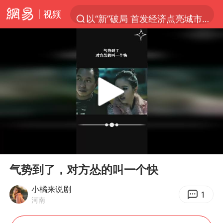
视频
以“新”破局 首发经济点亮城市消费活力
昆明石林火把节
我国编制完成新版全月地质图
宇树科技发行价格150.80元/股
江钨装备：无注入矿山资产安排
台风白海豚即将进入48小时警戒线
官方回应献血屋不让市民入内躲雨
00:00
02:35
郑国霖回应去景区上班被保安拦下
Play
Ent
full
80后女柜员逆袭成4200亿银行副行长
气势到了，对方怂的叫一个快
感觉全东北都在等7号
小橘来说剧
1
河南
中央气象台发布台风黄色预警