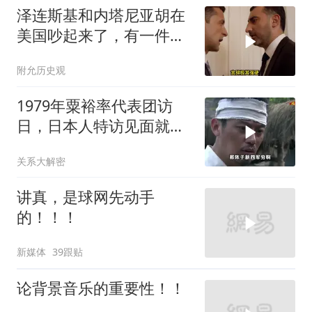
泽连斯基和内塔尼亚胡在
美国吵起来了，有一件事
让他俩都很愤怒
附允历史观
1979年粟裕率代表团访
日，日本人特访见面就喊
首长好
关系大解密
讲真，是球网先动手
的！！！
新媒体
39跟贴
论背景音乐的重要性！！