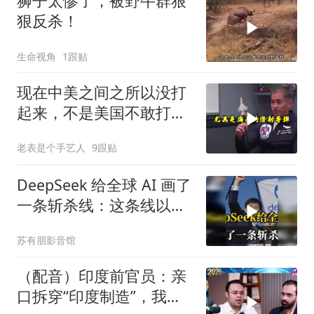
狮子太惨了，被野牛群狠
狠反杀！
生命视角
1跟贴
现在中美之间之所以没打
起来，不是美国不敢打或
者没那个能力
老表是个手艺人
9跟贴
DeepSeek 给全球 AI 画了
一条斩杀线：这条线以下
的，趁早都别干了！
苏有朋影音馆
（配音）印度前官员：亲
口拆穿“印度制造”，我们