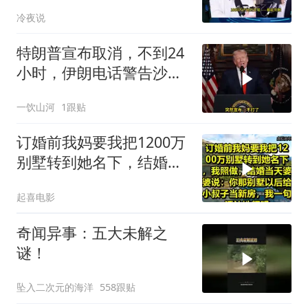
只有组装能力，算不上真
冷夜说
正的工业制造
特朗普宣布取消，不到24
小时，伊朗电话警告沙
特，不要配合美国
一饮山河
1跟贴
订婚前我妈要我把1200万
别墅转到她名下，结婚当
天婆婆说：你那别墅给小
起喜电影
叔子当新房
奇闻异事：五大未解之
谜！
坠入二次元的海洋
558跟贴