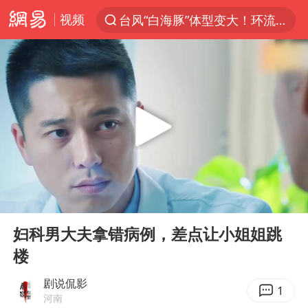
视频
台风“白海豚”体型变大！环流面积接近13个浙江那么大
上半年我国机械工业经济运行稳中有进
汪峰阻止14岁女儿买大牌
女子开一天一夜空调后二氧化碳中毒
王力宏演唱会黄牛带观众藏匿被查获
官方通报教师招聘笔试前13名被淘汰
泰国校园枪击案死亡人数升至7人
00:00
05:32
陕西省委书记赶赴柞水县杏坪镇
Play
Ent
full
女孩摆摊卖菌子时收到北大通知书
妇科男大夫拿错病例，差点让小姐姐跳
楼
改名后的“青海拉面”店
广岛核爆81周年央视播《奥本海默》
剧说侃影
1
河南