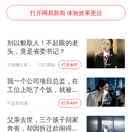
四川宜宾市高县发生4.9级地震
河南某医院2.33亿工程串标案细节披露
打开网易新闻 体验效果更佳
男子杀人后逃进深山21年活得像野人
立秋的仪式感
别以貌取人！不起眼的老
公司“上四休三”但要降薪1000元
头，竟是省委书记？
A股收盘：三大指数均涨超1%
王姐懒人家常菜
1321跟贴
打开APP
朱雨玲晋级WTT横滨冠军赛女单八强
东方之约 相约未来
我一个公司项目总监，在
工位上吃了个饭，就被新
来的总监针对
可益智动漫
打开APP
父亲去世，三个孩子回家
奔丧，却因拆迁款闹得死